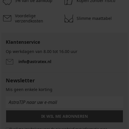
€
18,99
Logo
5% van de aankoop
Kopen zonder risico
21,69
21,69
31,99
BOSS
€
22,99
€
€
€
16,99
€
€
36,99
28,99
€
€
€
ONE
€
20,99
€
€
€
30,99
30,99
54,99
€
Voordelige
Slimme maattabel
€
€
€
verzendkosten
Klantenservice
Op werkdagen van 8.00 tot 16.00 uur
info@astratex.nl
Newsletter
Mis geen enkele korting
IK WIL ME ABONNEREN