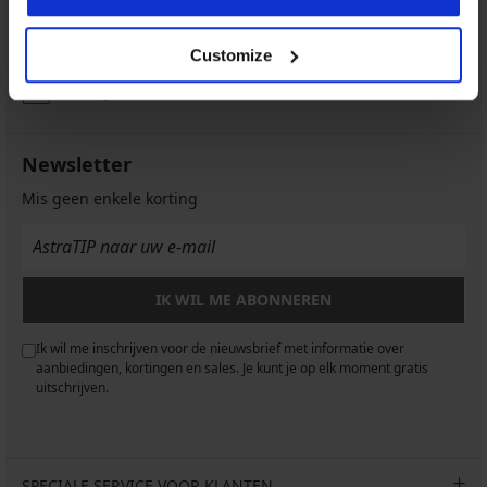
Klantenservice
Op werkdagen van 8.00 tot 16.00 uur
Customize
info@astratex.nl
Newsletter
Mis geen enkele korting
IK WIL ME ABONNEREN
Ik wil me inschrijven voor de nieuwsbrief met informatie over
aanbiedingen, kortingen en sales. Je kunt je op elk moment gratis
uitschrijven.
SPECIALE SERVICE VOOR KLANTEN