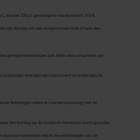
 C, dossier 27623, gevestigd te: Na Maninách 315/4,
 van zijn beroep om, een Koopcontract sluit of over een
Een geregistreerde koper kan alleen een consument zijn,
tractpartijen enerzijds een consument en anderzijds de
rkende feestdagen vallen in overeenstemming met de
e Koper een korting op de Goederen berekend. Kortingscodes
et daarvoor bestemde veld in de winkelwagen van de