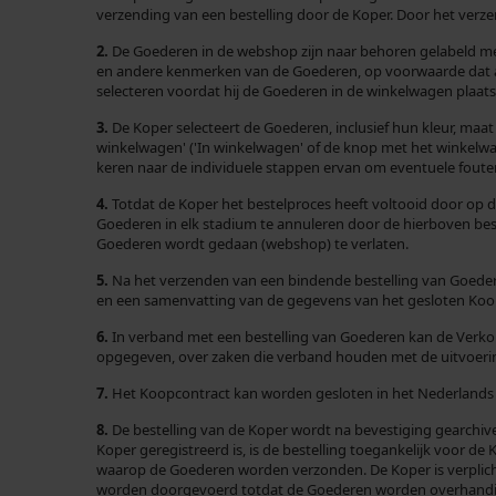
verzending van een bestelling door de Koper. Door het verz
2.
De Goederen in de webshop zijn naar behoren gelabeld me
en andere kenmerken van de Goederen, op voorwaarde dat al
selecteren voordat hij de Goederen in de winkelwagen plaats
3.
De Koper selecteert de Goederen, inclusief hun kleur, maa
winkelwagen' ('In winkelwagen' of de knop met het winkelwa
keren naar de individuele stappen ervan om eventuele fouten 
4.
Totdat de Koper het bestelproces heeft voltooid door op de
Goederen in elk stadium te annuleren door de hierboven bes
Goederen wordt gedaan (webshop) te verlaten.
5.
Na het verzenden van een bindende bestelling van Goedere
en een samenvatting van de gegevens van het gesloten Koo
6.
In verband met een bestelling van Goederen kan de Verkop
opgegeven, over zaken die verband houden met de uitvoeri
7.
Het Koopcontract kan worden gesloten in het Nederlands 
8.
De bestelling van de Koper wordt na bevestiging gearchiv
Koper geregistreerd is, is de bestelling toegankelijk voor 
waarop de Goederen worden verzonden. De Koper is verplicht d
worden doorgevoerd totdat de Goederen worden overhandigd