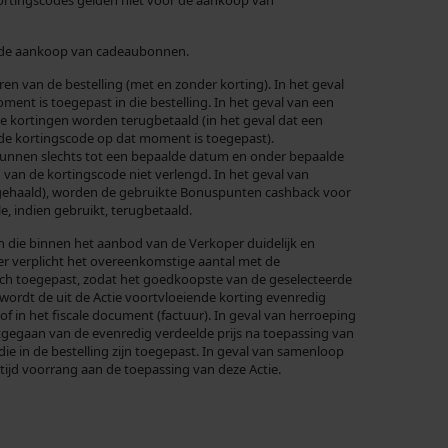
rtingscodes gelden niet voor de aankoop van
p de aankoop van cadeaubonnen.
n van de bestelling (met en zonder korting). In het geval
ent is toegepast in die bestelling. In het geval van een
e kortingen worden terugbetaald (in het geval dat een
 de kortingscode op dat moment is toegepast).
 kunnen slechts tot een bepaalde datum en onder bepaalde
van de kortingscode niet verlengd. In het geval van
opgehaald), worden de gebruikte Bonuspunten cashback voor
, indien gebruikt, terugbetaald.
ten die binnen het aanbod van de Verkoper duidelijk en
per verplicht het overeenkomstige aantal met de
sch toegepast, zodat het goedkoopste van de geselecteerde
 wordt de uit de Actie voortvloeiende korting evenredig
f in het fiscale document (factuur). In geval van herroeping
tgegaan van de evenredig verdeelde prijs na toepassing van
ie in de bestelling zijn toegepast. In geval van samenloop
ltijd voorrang aan de toepassing van deze Actie.