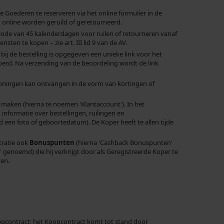
Goederen te reserveren via het online formulier in de
online worden geruild of geretourneerd.
riode van 45 kalenderdagen voor ruilen of retourneren vanaf
en te kopen – zie art. III lid 9 van de AV.
bij de bestelling is opgegeven een unieke link voor het
voerd. Na verzending van de beoordeling wordt de link
loningen kan ontvangen in de vorm van kortingen of
maken (hierna te noemen 'Klantaccount'). In het
nformatie over bestellingen, ruilingen en
d een foto of geboortedatum). De Koper heeft te allen tijde
tratie ook
Bonuspunten
(hierna 'Cashback Bonuspunten'
 genoemd) die hij verkrijgt door als Geregistreerde Koper te
ten.
pcontract; het Koopcontract komt tot stand door