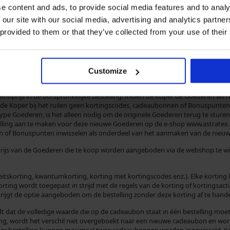
e content and ads, to provide social media features and to analy
 our site with our social media, advertising and analytics partn
 provided to them or that they’ve collected from your use of their
de webshop vermeld inclusief btw, eventuele wettelijke heffingen en ander
 wijze van bezorging en betaling van de aankoopprijs.
Customize
 moment van bestelling is de aankoopprijs die bindend is voor de Verkoper
 de Goederen later aanpast of als er een promotionele kortingsactie wordt
eindprijs in de oorspronkelijke bestelling. Indien de Koper de Goederen wil r
n de Koper bij het ruilen geen kortingscodes, cadeaubonnen of Bonuspunten
e Goederen, is het alleen nodig om de originele Goederen terug te sturen (i
elling aan te maken voor deze nieuwe Goederen op de e-shop www.astratex.nl
n of Bonuspunten inwisselen als onderdeel van het aanmaken van de nieuwe
ijs van de Goederen die te koop worden aangeboden via de webshop te wijz
eitskorting, kwantumkorting, korting met kortingscodes enz.). Elke korting 
rting wordt toegepast in strijd met de regels van de korting of kortingsacti
rijgt de optie aangeboden om de bestelling zonder deze korting af te hande
t dat de volledige waarde die op de cadeaubon staat in één bestelling moe
ing, wordt het verschil niet overgeboekt naar een nieuwe cadeaubon en wor