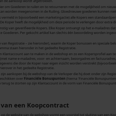
an de aankoop wordt afgetrokken.
r om Goederen te ruilen en te retourneren met de mogelijkheid om nieuwe 
 kan worden meegenomen in de Ruiling. Gloednieuwe goederen kunnen niet 
rs vermeld in bijvoorbeeld een marketingactie) alle Kopers een standaardpe
Koper heeft de mogelijkheid om deze periode te verlengen door extra dienst
omstig van geverifieerde Kopers. Elke Koper ontvangt op het e-mailadres dat 
rete Goederen. Per gekocht artikel kan slechts één beoordeling worden inge
van Registratie – zie hieronder), waarin de Koper bonussen en speciale be
ma staan hieronder in het gedeelte Registratie.
 Klantaccount aan te maken in de webshop en zo een Kopersprofiel aan te 
met name e-mailadres, voor- en achternaam, bezorgadres en factuuradres, i
gegevens die door de Koper naar eigen inzicht worden verstrekt (bijvoorbeel
ierover in het gedeelte Registratie.
zijn aankopen bij de webshop van de Verkoper die hij doet onder zijn Regis
beschikken over
Financiële Bonuspunten
(hierna 'Financiële Bonuspunten'
erug te storten op zijn Klantaccount in de vorm van Financiële Bonuspun
en van een Koopcontract
p de website van de webshop vormt een voorstel tot sluiting van een Koo