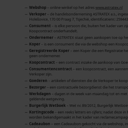
Webshop
– online winkel op het adres
www.astratex.nl
Verkoper
– de handelsonderneming ASTRATEX a.s., ingeschr
Holešovice, 170 00 Praag 7, Tsjechië, identificatienr.: 259
Consument
– is elke persoon die, buiten het kader van zi
Koopcontract onderhandelt.
Ondernemer
– ASTRATEX staat geen aankopen toe op he
Koper
– is een consument die via de webshop een Koopcon
Geregistreerde Koper
– een Koper die een Registratie h
geen ondernemer.
Koopcontract
– een contract inzake de aankoop van Goe
Consumentencontract
– een koopcontract, een aannemi
Verkoper zijn.
Goederen
– artikelen of diensten die de Verkoper te koo
Bezorger
– een contractuele bezorgdienst die het transp
Werkdagen
– dagen in de week van maandag tot en met 
geldende wetgeving.
Burgerlijk Wetboek
– Wet nr. 89/2012, Burgerlijk Wetboe
Kortingscode
– een reeks letters en cijfers; nadat deze
worden bekendgemaakt in het kader van reclamecampagne
Cadeaubon
– een
Cadeaubon gekocht via de webshop, in 