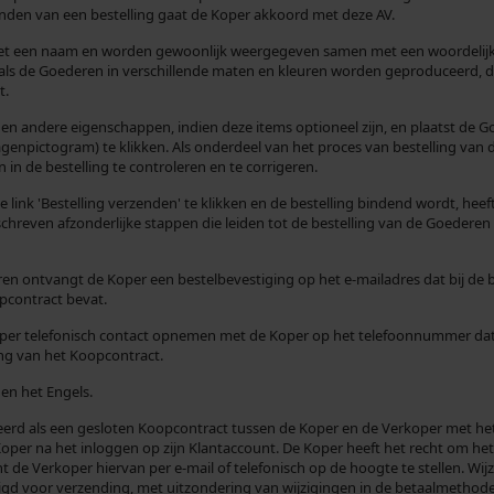
enden van een bestelling gaat de Koper akkoord met deze AV.
t een naam en worden gewoonlijk weergegeven samen met een woordelijke 
s de Goederen in verschillende maten en kleuren worden geproduceerd, de 
t.
t en andere eigenschappen, indien deze items optioneel zijn, en plaatst d
genpictogram) te klikken. Als onderdeel van het proces van bestelling van
in de bestelling te controleren en te corrigeren.
 link 'Bestelling verzenden' te klikken en de bestelling bindend wordt, hee
chreven afzonderlijke stappen die leiden tot de bestelling van de Goederen
n ontvangt de Koper een bestelbevestiging op het e-mailadres dat bij de 
pcontract bevat.
er telefonisch contact opnemen met de Koper op het telefoonnummer dat de
ng van het Koopcontract.
en het Engels.
eerd als een gesloten Koopcontract tussen de Koper en de Verkoper met het
de Koper na het inloggen op zijn Klantaccount. De Koper heeft het recht om 
e Verkoper hiervan per e-mail of telefonisch op de hoogte te stellen. Wijz
 voor verzending, met uitzondering van wijzigingen in de betaalmethode