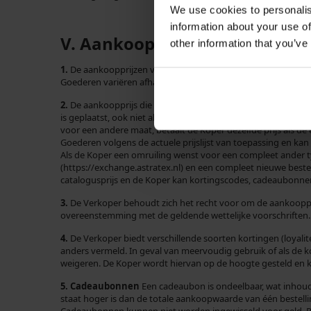
We use cookies to personalis
information about your use of
V. Aankoopprijs
other information that you’ve
1.
De aankoopprijzen van de Goederen en diensten worden in 
Goederen variëren afhankelijk van de door de Koper gekozen
2.
De aankoopprijs die voor de Goederen wordt vermeld op het
is geplaatst, ook niet als de Verkoper de aankoopprijs voor
voor een andere maat, betaalt de Koper dezelfde prijs als de 
Goederen volgens de actuele prijslijst van toepassing en ka
Als de Koper een omruiling wenst voor een compleet ander typ
(https://exchange.astratex.nl) en een compleet nieuwe best
catalogusprijs en de Koper kan kortingscodes, cadeaubonne
3.
De Verkoper behoudt zich het recht voor om de aankooppr
overeenstemming met de geldende wettelijke voorschriften.
4.
De Verkoper biedt verschillende soorten kortingen (loyalit
anders vermeld. In geval van meervoudig gebruik of als de ko
weigeren. De Koper wordt hiervan op de hoogte gesteld en k
5. Cadeaubonnen
Een cadeaubon is ondeelbaar, wat inhoud
staat hoger is dan de totale aankoopwaarde van één bestell