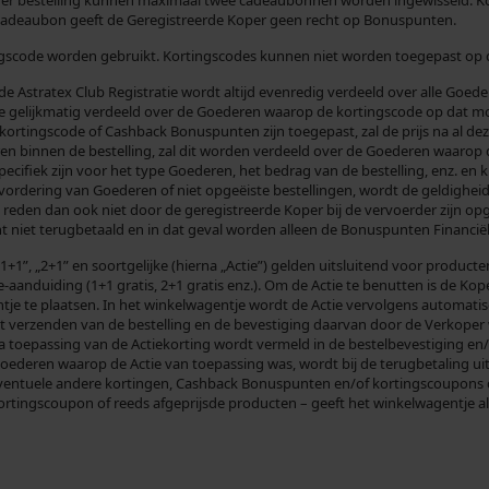
er bestelling kunnen maximaal twee cadeaubonnen worden ingewisseld. Ko
cadeaubon geeft de Geregistreerde Koper geen recht op Bonuspunten.
tingscode worden gebruikt. Kortingscodes kunnen niet worden toegepast o
Astratex Club Registratie wordt altijd evenredig verdeeld over alle Goedere
ze gelijkmatig verdeeld over de Goederen waarop de kortingscode op dat mom
ortingscode of Cashback Bonuspunten zijn toegepast, zal de prijs na al dez
ren binnen de bestelling, zal dit worden verdeeld over de Goederen waarop
cifiek zijn voor het type Goederen, het bedrag van de bestelling, enz. en
ordering van Goederen of niet opgeëiste bestellingen, wordt de geldigheid 
e reden dan ook niet door de geregistreerde Koper bij de vervoerder zijn 
niet terugbetaald en in dat geval worden alleen de Bonuspunten Financiële
„1+1”, „2+1” en soortgelijke (hierna „Actie”) gelden uitsluitend voor produc
aanduiding (1+1 gratis, 2+1 gratis enz.). Om de Actie te benutten is de Ko
je te plaatsen. In het winkelwagentje wordt de Actie vervolgens automati
 het verzenden van de bestelling en de bevestiging daarvan door de Verkoper
na toepassing van de Actiekorting wordt vermeld in de bestelbevestiging en/o
ederen waarop de Actie van toepassing was, wordt bij de terugbetaling ui
n eventuele andere kortingen, Cashback Bonuspunten en/of kortingscoupons d
 kortingscoupon of reeds afgeprijsde producten – geeft het winkelwagentje a