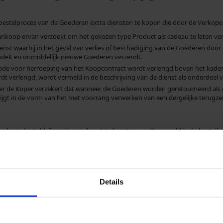
bestelproces van de Goederen extra diensten te kopen die door de Verkope
ankoop ervan verzoekt om het gekozen type Product als cadeau te laten ve
ienst waarbij in het geval van verlies of beschadiging van de Goederen door 
ndelt en onmiddellijk nieuwe Goederen verzendt.
iode voor herroeping van het Koopcontract wordt verlengd boven het kader van
t verlengd, wordt vermeld in de beschrijving van de dienst als onderdeel v
per de Koper verzekert dat wanneer de Goederen worden geretourneerd als
rijgt in de vorm van het met voorrang verwerken van een dergelijke terug
oederen besteld. De prijs van de extra diensten wordt vermeld in de bestel
en verzending van de Goederen, en hun vervulling kan plaatsvinden vóór he
 tot deze extra diensten te herroepen.
In dit geval heeft de Koper niet 
n en zal de prijs betaald voor de extra diensten in geen geval worde
Details
n de Astratex Club
tratex.nl/profil-edit/registration/
.