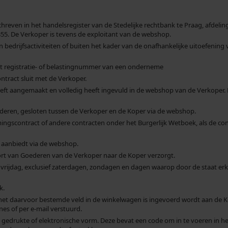
even in het handelsregister van de Stedelijke rechtbank te Praag, afdeling
44355. De Verkoper is tevens de exploitant van de webshop.
jn bedrijfsactiviteiten of buiten het kader van de onafhankelijke uitoefening
t registratie- of belastingnummer van een onderneme
tract sluit met de Verkoper.
eeft aangemaakt en volledig heeft ingevuld in de webshop van de Verkoper. 
deren, gesloten tussen de Verkoper en de Koper via de webshop.
ngscontract of andere contracten onder het Burgerlijk Wetboek, als de con
p aanbiedt via de webshop.
ort van Goederen van de Verkoper naar de Koper verzorgt.
vrijdag, exclusief zaterdagen, zondagen en dagen waarop door de staat e
k.
 in het daarvoor bestemde veld in de winkelwagen is ingevoerd wordt aan d
s of per e-mail verstuurd.
gedrukte of elektronische vorm. Deze bevat een code om in te voeren in h