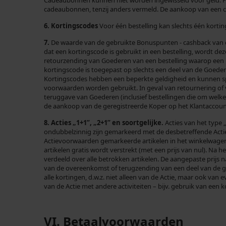
Cadeaubonnen kunnen niet worden ingewisseld voor geld. P
cadeaubonnen, tenzij anders vermeld. De aankoop van een 
6. Kortingscodes
Voor één bestelling kan slechts één kor
7.
De waarde van de gebruikte Bonuspunten - cashback van de 
dat een kortingscode is gebruikt in een bestelling, wordt de
retourzending van Goederen van een bestelling waarop een k
kortingscode is toegepast op slechts een deel van de Goede
Kortingscodes hebben een beperkte geldigheid en kunnen spe
voorwaarden worden gebruikt. In geval van retournering of v
teruggave van Goederen (inclusief bestellingen die om welk
de aankoop van de geregistreerde Koper op het Klantaccount 
8. Acties „1+1”, „2+1” en soortgelijke.
Acties van het type 
ondubbelzinnig zijn gemarkeerd met de desbetreffende Actie-
Actievoorwaarden gemarkeerde artikelen in het winkelwagent
artikelen gratis wordt verstrekt (met een prijs van nul). Na
verdeeld over alle betrokken artikelen. De aangepaste prijs 
van de overeenkomst of terugzending van een deel van de go
alle kortingen, d.w.z. niet alleen van de Actie, maar ook va
van de Actie met andere activiteiten – bijv. gebruik van een
VI. Betaalvoorwaarden