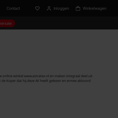
n
Contact
Inloggen
Winkelwagen
ersale
online winkel www.astratex.nl en maken integraal deel uit
t de Koper dat hij deze AV heeft gelezen en ermee akkoord