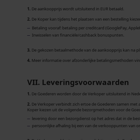
1.
De aankoopprijs wordt uitsluitend in EUR betaald.
2.
De Koper kan tijdens het plaatsen van een bestelling kie
Betaling vooraf: betaling per creditcard (GooglePay, Apple
Inwisselen van financiële/cashback bonuspunten.
3.
De gekozen betaalmethode van de aankoopprijs kan na pla
4.
Meer informatie over afzonderlijke betalingsmethoden vi
VII. Leveringsvoorwaarden
1.
De Goederen worden door de Verkoper uitsluitend in Nede
2.
De Verkoper verbindt zich ertoe de Goederen samen met all
Koper kiezen uit de volgende bezorgmethoden voor de Goe
levering door een bezorgdienst op het adres dat in de bes
persoonlijke afhaling bij een van de verkooppunten van o