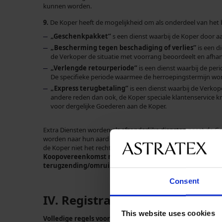
kunnen worden.
9.
De Koper heeft de mogelijkheid om als onderdeel van het 
„Geschenkpakket“
s een dienst waarbij de Koper door a
„Bescherming tegen beschadiging of verlies“
is een d
de Verkoper de situatie met voorrang beoordeelt en afha
„Verlengde retourperiode“
is een dienst waarbij de per
De specifieke periode waarmee de herroepingstermijn word
„Express terugbetaling“
is een dienst waarbij de Verko
andere reden dan ook, de Koper speciale klantenservice k
voor dergelijke Goederen aan de Koper.
Extra Diensten worden als afzonderlijke diensten naast de G
worden naar hun aard vervuld op het moment van verpakking 
de Koper niet het recht om het Koopcontract met betrekking
Koopovereenkomst met betrekking tot deze extra dienste
terugzending/omruiling, niet opgeëiste zending, enz.).
Consent
IV. Registratie van de Koper i
This website uses cookies
Volledige regels voor Astratex club – hier
https://www.as