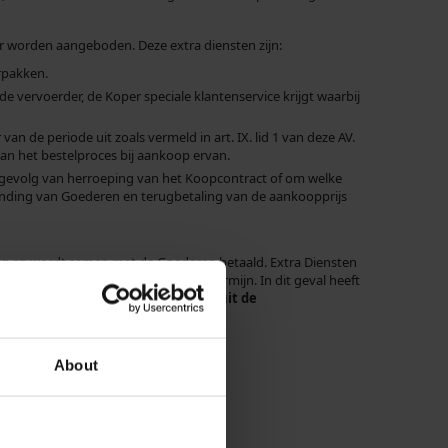
r worden aangeboden. Deze extra diensten zijn:
rpakken.
de vervoerder, de Koper speciale klantenservice krijgt waarbij
 de periode uit zoals vermeld in art. IX. lid 1 van deze AV.
an het bestelproces bij aankoop ervan.
 gevolg van herroeping van het Koopcontract of om welke
zending van Goederen en terugbetaling van de aankoopprijs
ling en wordt samen met de Goederen betaald. Extra Diensten
t verstrijken van de herroepingstermijn. In dit geval heeft
het recht om zich terug te trekken uit de
n terugbetaald (bijv. in geval van
About