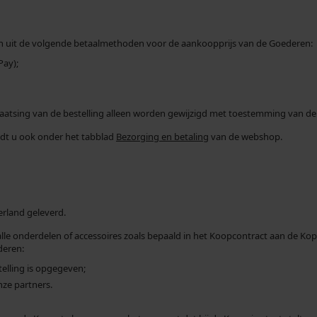
zen uit de volgende betaalmethoden voor de aankoopprijs van de Goederen:
Pay);
atsing van de bestelling alleen worden gewijzigd met toestemming van de
ndt u ook onder het tabblad
Bezorging en betaling
van de webshop.
rland geleverd.
e onderdelen of accessoires zoals bepaald in het Koopcontract aan de Koper
deren:
telling is opgegeven;
nze partners.