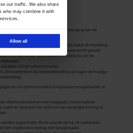
se our traffic. We also share
ers who may combine it with
 services.
e soortgelijke kosten. De kosten van bezorging van de
Allow all
 en de Koper. Deze wordt niet gewijzigd nadat de bestelling
 gehouden. Wanneer hetzelfde type Goederen wordt geruild
uilen voor een ander type Goederen, is de prijs van de
 inwisselen.
dealiter via het online formulier
. De Goederen in de nieuwe bestelling zijn tegen de huidige
 bestelling.
igen en om promotionele kortingsacties te organiseren, in
kan slechts eenmaal worden toegepast, tenzij expliciet
e, heeft de Verkoper het recht om een dergelijke korting te
len.
t worden ingewisseld. Als de waarde die op de cadeaubon
dt het ongebruikte bedrag niet terugbetaald.