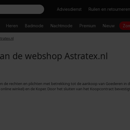
Zoeken
Adviesdienst
Ruilen en retournere
Heren
Badmode
Nachtmode
Premium
Nieuw
Zom
ratex.nl
n de webshop Astratex.nl
de rechten en plichten met betrekking tot de aankoop van Goederen in de 
online winkel) en de Koper. Door het sluiten van het Koopcontract bevestig