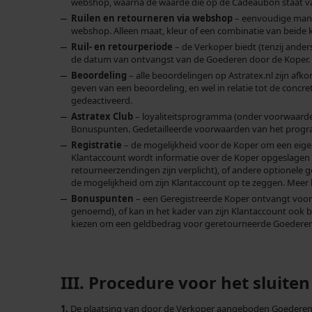
webshop, waarna de waarde die op de Cadeaubon staat v
Ruilen en retourneren via webshop
– eenvoudige manie
webshop. Alleen maat, kleur of een combinatie van beide
Ruil- en retourperiode
– de Verkoper biedt (tenzij ande
de datum van ontvangst van de Goederen door de Koper. De 
Beoordeling
– alle beoordelingen op Astratex.nl zijn afk
geven van een beoordeling, en wel in relatie tot de conc
gedeactiveerd.
Astratex Club
– loyaliteitsprogramma (onder voorwaarde 
Bonuspunten. Gedetailleerde voorwaarden van het program
Registratie
– de mogelijkheid voor de Koper om een eigen
Klantaccount wordt informatie over de Koper opgeslagen (
retourneerzendingen zijn verplicht), of andere optionele 
de mogelijkheid om zijn Klantaccount op te zeggen. Meer h
Bonuspunten
– een Geregistreerde Koper ontvangt voor 
genoemd), of kan in het kader van zijn Klantaccount ook 
kiezen om een geldbedrag voor geretourneerde Goederen t
III. Procedure voor het sluit
1.
De plaatsing van door de Verkoper aangeboden Goederen o