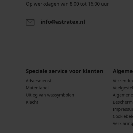
Op werkdagen van 8.00 tot 16.00 uur
info@astratex.nl
Door het invoeren van je e-mailadres ga je akkoord
persoonsgegevens in overeenstemming met de voo
persoonsgegevens
.
Speciale service voor klanten
Algeme
Adviesdienst
Verzendin
Matentabel
Veelgeste
Uitleg van wassymbolen
Algemene
Klacht
Bescherm
Impress
Cookiebel
Verklarin