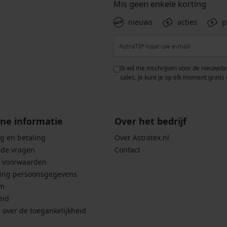
Mis geen enkele korting
nieuws
acties
p
 met de verwerking van
Ik wil me inschrijven voor de nieuwsb
rwaarden voor de
bescherming van
sales. Je kunt je op elk moment gratis 
ne informatie
Over het bedrijf
g en betaling
Over Astratex.nl
lde vragen
Contact
 voorwaarden
ing persoonsgegevens
um
eid
g over de toegankelijkheid