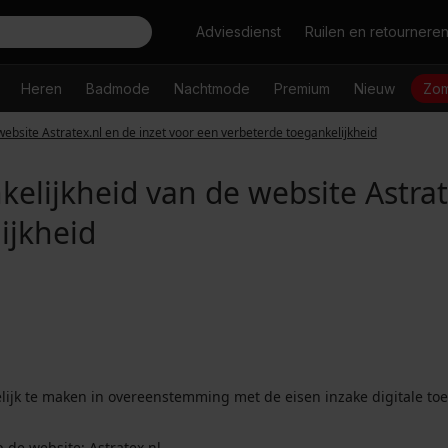
Zoeken
Adviesdienst
Ruilen en retournere
Heren
Badmode
Nachtmode
Premium
Nieuw
Zom
website Astratex.nl en de inzet voor een verbeterde toegankelijkheid
kelijkheid van de website Astrat
ijkheid
nkelijk te maken in overeenstemming met de eisen inzake digitale
p de website:
Astratex.nl