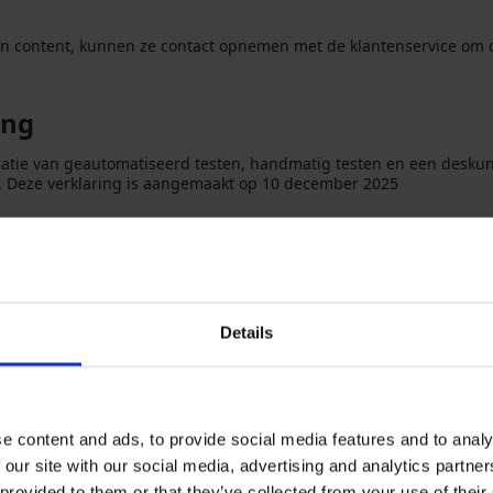
content, kunnen ze contact opnemen met de klantenservice om de 
ing
natie van geautomatiseerd testen, handmatig testen en een desku
id. Deze verklaring is aangemaakt op 10 december 2025
ns
ontent in een alternatieve vorm nodig hebt, neem dan contact met
Details
e content and ads, to provide social media features and to analy
 our site with our social media, advertising and analytics partn
 melding of verzoek om informatie, kun je contact opnemen met de
 provided to them or that they’ve collected from your use of their