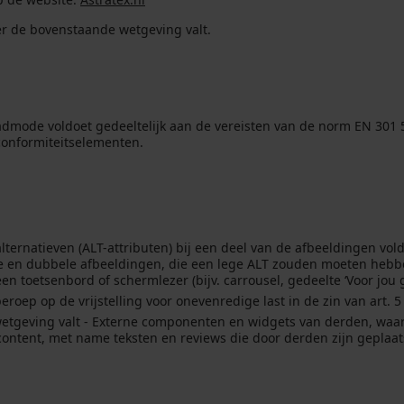
r de bovenstaande wetgeving valt.
admode voldoet gedeeltelijk aan de vereisten van de norm EN 301 
conformiteitselementen.
lternatieven (ALT-attributen) bij een deel van de afbeeldingen vo
atieve en dubbele afbeeldingen, die een lege ALT zouden moeten he
een toetsenbord of schermlezer (bijv. carrousel, gedeelte ‘Voor jou 
ep op de vrijstelling voor onevenredige last in de zin van art. 5 
wetgeving valt - Externe componenten en widgets van derden, waar
ontent, met name teksten en reviews die door derden zijn geplaa