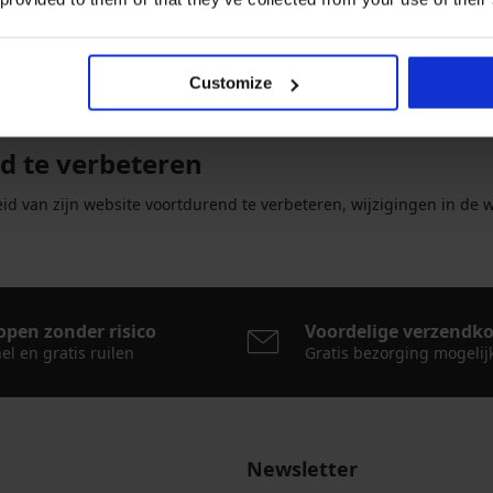
Customize
id te verbeteren
heid van zijn website voortdurend te verbeteren, wijzigingen in de
open zonder risico
Voordelige verzendk
el en gratis ruilen
Gratis bezorging mogelij
Newsletter