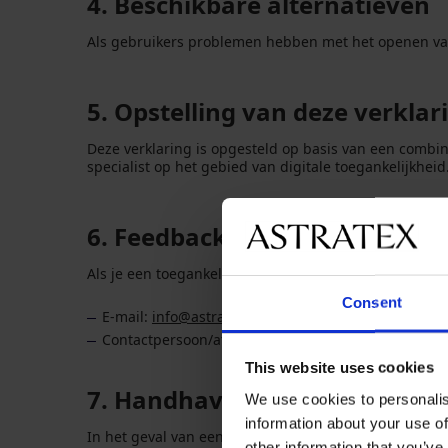
4. Beschikbare alternatieven
Als gebruikers problemen hebben met het openen van 
5. Opstelling van deze verklar
Deze verklaring is opgesteld op basis van een combi
specialist op het gebied van digitale toegankelijkhe
6. Feedback en contactgegeve
Als je een toegankelijkheidsprobleem tegenkomt of c
Consent
E-mail:
info@astratex.nl
Contactpersoon/afdeling: Klantenservice
This website uses cookies
7. Handhavingsprocedures
We use cookies to personalis
information about your use of
In het geval van een onbevredigend antwoord op een
other information that you’ve