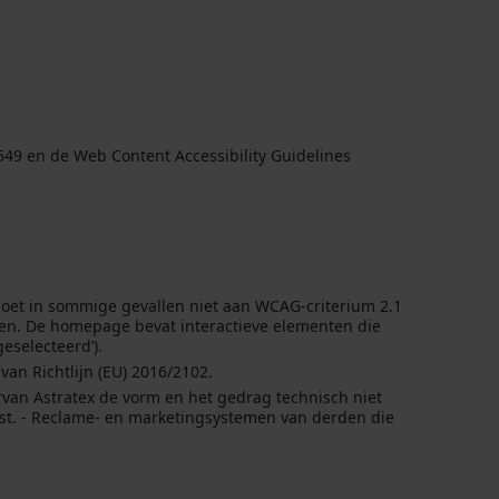
549 en de Web Content Accessibility Guidelines
ldoet in sommige gevallen niet aan WCAG-criterium 2.1
bben. De homepage bevat interactieve elementen die
geselecteerd’).
van Richtlijn (EU) 2016/2102.
van Astratex de vorm en het gedrag technisch niet
tst. - Reclame- en marketingsystemen van derden die