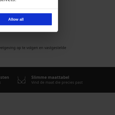
Allow all
 wetgeving op te volgen en vastgestelde
osten
Slimme maattabel
k
Vind de maat die precies past