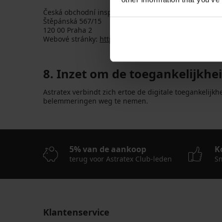
Česká obchodní inspekce
Štěpánská 567/15
120 00 Praha 2
Webové stránky:
https://www.coi.cz
8. Inzet om de toegankelijkhe
Astratex verbindt zich ertoe de digitale toegankelijk
belemmeringen weg te nemen.
5% van de aankoop
K
terug voor Astratex Club-leden
Sn
Klantenservice