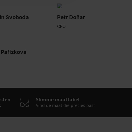
in Svoboda
Petr Doňar
CFO
e Pařízková
osten
Slimme maattabel
k
Vind de maat die precies past