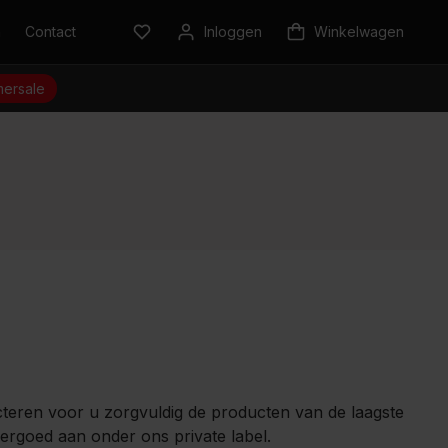
n
Contact
Inloggen
Winkelwagen
ersale
cteren voor u zorgvuldig de producten van de laagste
dergoed aan onder ons private label.