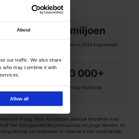
53 miljoen
About
EUR hebben we in 2024 ingezameld
se our traffic. We also share
ers who may combine it with
600 000+
 services.
agazijn in
volgers op facebook
Allow all
deren in Praag. Maar we hebben allemaal hetzelfde doel:
vindt hier doorgewinterde professionals en jonge talenten. En
rking afhangt van teamwerk. En daarom is het noodzakelijk