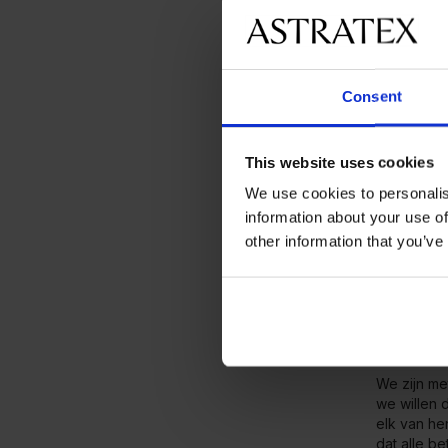
Astr
Consent
ma
This website uses cookies
We use cookies to personalis
information about your use of
other information that you’ve
Ons
We zijn me
we willen 
elk van he
dat alle b