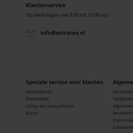
Klantenservice
Op werkdagen van 8.00 tot 16.00 uur
info@astratex.nl
Door het invoeren van je e-mailadres ga je akkoord
persoonsgegevens in overeenstemming met de voo
persoonsgegevens
.
Speciale service voor klanten
Algeme
Adviesdienst
Verzendin
Matentabel
Veelgeste
Uitleg van wassymbolen
Algemene
Klacht
Bescherm
Impress
Cookiebel