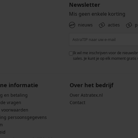
Newsletter
Mis geen enkele korting
nieuws
acties
p
 met de verwerking van
Ik wil me inschrijven voor de nieuwsb
rwaarden voor de
bescherming van
sales. Je kunt je op elk moment gratis 
ne informatie
Over het bedrijf
g en betaling
Over Astratex.nl
lde vragen
Contact
 voorwaarden
ing persoonsgegevens
um
eid