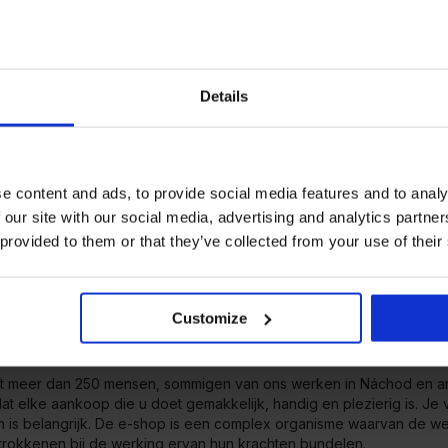
atex in cijfers
14
250+
Details
rkten waarin wij actief zijn
medewerkers
e content and ads, to provide social media features and to analy
 our site with our social media, advertising and analytics partn
8 000+
7000
 provided to them or that they’ve collected from your use of their
aangeboden producten
m² is het gebied van het m
Náchod
Customize
 team
t meer dan 250 mensen, sommigen van ons werken in Náchod en an
dat elke aankoop die u doet gemakkelijk, handig en plezierig is. Je 
n is belangrijk. De e-shop is een complex organisme waarvan de we
etrokkenen bij de werking ervan hun krachten bundelen.