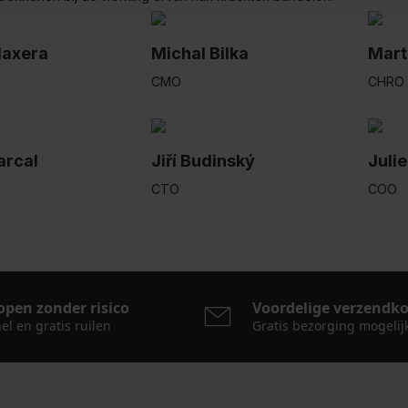
Naxera
Michal Bilka
Mart
CMO
CHRO
arcal
Jiří Budinský
Juli
CTO
COO
open zonder risico
Voordelige verzendk
el en gratis ruilen
Gratis bezorging mogelij