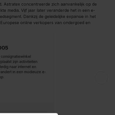
d. Astratex concentreerde zich aanvankelijk op de
 media. Vijf jaar later veranderde het in een e-
segment. Dankzij de geleidelijke expansie in het
l-Europese online verkopers van ondergoed en
005
 consignatiewinkel
plaatst zijn activiteiten
ledig naar internet en
randert in een modieuze e-
op.
2006
Het is tijd om de grenzen va
Tsjechië over te steken.
Astratex begint zijn activitei
op de Slowaakse markt.