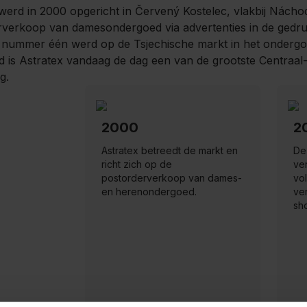
werd in 2000 opgericht in Červený Kostelec, vlakbij Nácho
verkoop van damesondergoed via advertenties in de gedrukte
 nummer één werd op de Tsjechische markt in het ondergoed
d is Astratex vandaag de dag een van de grootste Centraa
g.
2000
2
Astratex betreedt de markt en
De
richt zich op de
ver
postorderverkoop van dames-
vol
en herenondergoed.
ve
sh