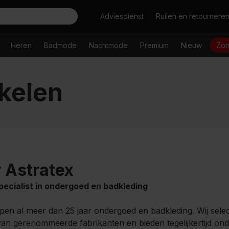
Zoeken
Adviesdienst
Ruilen en retournere
Heren
Badmode
Nachtmode
Premium
Nieuw
Zom
nkelen
 Astratex
specialist in ondergoed en badkleding
pen al meer dan 25 jaar ondergoed en badkleding. Wij sele
 van gerenommeerde fabrikanten en bieden tegelijkertijd on