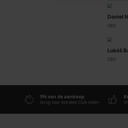
Daniel 
CEO
Lukáš B
CSO
5% van de aankoop
K
terug voor Astratex Club-leden
Sn