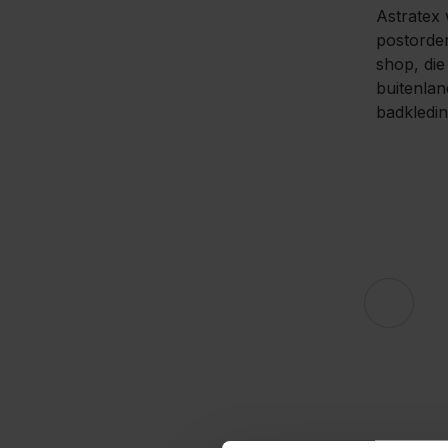
Astratex 
postorder
shop, die
buitenlan
badkledin