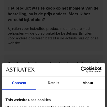
Het product was te koop op het moment van de
bestelling, nu is de prijs anders. Moet ik het
verschil bijbetalen?
Bij ruilen voor hetzelfde product in een andere maat
behouden wij de oorspronkelijke bestelprijs. Bij ruilen
voor andere goederen betaalt u de actuele prijs op onze
website.
Kan ik een kortingscode gebruiken als ik gebruik
maak van de ruil- en retourservice?
Helaas kan de kortingscode niet worden gebruikt voor
Consent
Details
About
ruilen en retourneren. Als je van de korting gebruik wilt
maken, kun je het artikel gewoon retourneren en een
nieuwe bestelling aanmaken om de code toe te passen.
This website uses cookies