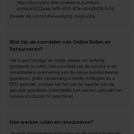
https://econnect.dhlecommerce.eu/return-
portal/e5623eaa-1af9-40f3-811e-dc4494387e7d
Bewaar de verzendbevestiging zorgvuldig.
Wat zijn de voordelen van Online Ruilen en
Retourneren?
Het is een handige en snelle manier om defecte
goederen te ruilen. Het voordeel van de service is de
onmiddellijke reservering van de nieuw geselecteerde
goederen, gratis verzending in beide richtingen als u
DPD gebruikt, evenals het feit dat de waarde van de
geruilde goederen onmiddellijk kan worden gebruikt om
nieuwe producten te selecteren.
Hoe werken
ruilen en retourneren
?
Je vindt stapsgewijze instructies op de pagina Ruilen en