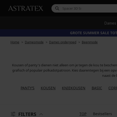
Dames
GROTE SUMMER SALE TOT
Home
Damesmode
Dames ondergoed
Beenmode
Kousen of panty's dienen niet alleen om je tegen de kou te bescher
grafisch of populair polkadotpatroon. Kies daarentegen bij een opval
naast de 
PANTY’S
KOUSEN
KNIEKOUSEN
BASIC
CORR
FILTERS
TOP
Bestsellers