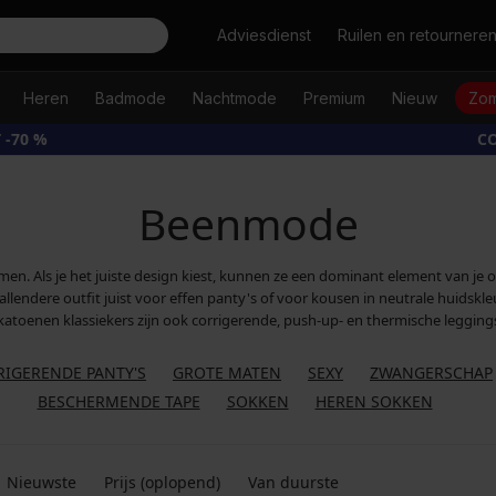
Zoeken
Adviesdienst
Ruilen en retournere
Heren
Badmode
Nachtmode
Premium
Nieuw
Zom
 -70 %
CO
Beenmode
men. Als je het juiste design kiest, kunnen ze een dominant element van je 
lendere outfit juist voor effen panty's of voor kousen in neutrale huidskleu
katoenen klassiekers zijn ook corrigerende, push-up- en thermische leggings
IGERENDE PANTY'S
GROTE MATEN
SEXY
ZWANGERSCHAP
BESCHERMENDE TAPE
SOKKEN
HEREN SOKKEN
Nieuwste
Prijs (oplopend)
Van duurste