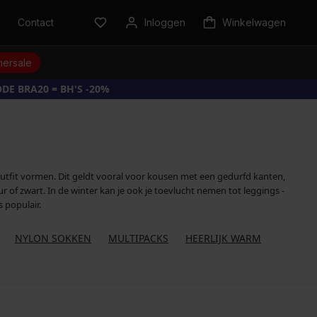
n
Contact
Inloggen
Winkelwagen
ersale
DE BRA20 = BH'S -20%
outfit vormen. Dit geldt vooral voor kousen met een gedurfd kanten,
r of zwart. In de winter kan je ook je toevlucht nemen tot leggings -
 populair.
NYLON SOKKEN
MULTIPACKS
HEERLIJK WARM