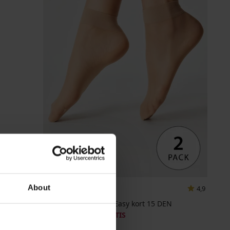
2+1 GRATIS
About
4,9
2PACK pantysokken Easy kort 15 DEN
4,69 €
actie
2+1 GRATIS