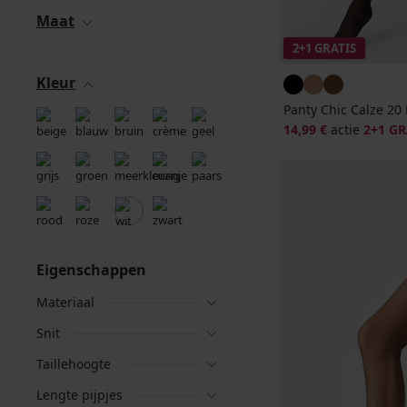
Maat
2+1 GRATIS
Kleur
Panty Chic Calze 20
14,99 €
actie
2+1 GR
Eigenschappen
Materiaal
Snit
Taillehoogte
Lengte pijpjes