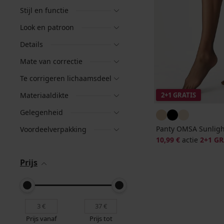
Stijl en functie
Look en patroon
Details
Mate van correctie
Te corrigeren lichaamsdeel
Materiaaldikte
2+1 GRATIS
Gelegenheid
Panty OMSA Sunligh
Voordeelverpakking
10,99 €
actie
2+1 GR
Prijs
Prijs vanaf
Prijs tot