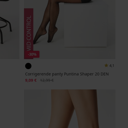
-30%
4,1
Corrigerende panty Puntina Shaper 20 DEN
Korting
Oorspronkelijke prijs
9,09 €
12,99 €