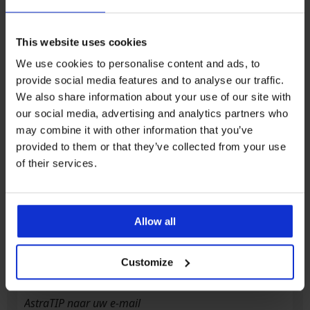
This website uses cookies
5% van de aankoop
Kopen zonder risico
We use cookies to personalise content and ads, to
provide social media features and to analyse our traffic.
Voordelige
We also share information about your use of our site with
Slimme maattabel
verzendkosten
our social media, advertising and analytics partners who
may combine it with other information that you’ve
provided to them or that they’ve collected from your use
Klantenservice
of their services.
Op werkdagen van 8.00 tot 16.00 uur
info@astratex.nl
Allow all
Newsletter
Customize
Mis geen enkele korting