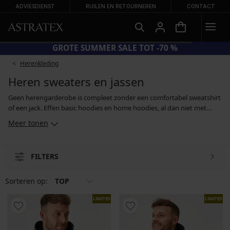
ADVIESDIENST
RUILEN EN RETOURNEREN
CONTACT
GROTE SUMMER SALE TOT -70 %
Herenkleding
Heren sweaters en jassen
Geen herengarderobe is compleet zonder een comfortabel sweatshirt
of een jack. Effen basic hoodies en home hoodies, al dan niet met
capuchon, zijn geschikt voor wandelingen in de natuur en voor
Meer tonen
ontspanning thuis. Ze zijn gemaakt van een behaaglijk katoenen
breisel, dus aan comfort geen gebrek. Een lichtgewicht jack van water-
en winddicht materiaal is perfect voor het sporten, terwijl een vest of
FILTERS
sweatshirt met warme fleece aan de binnenkant heerlijk is voor een
wandeling. Je kan ook kiezen voor oversized hoodies en jacks.
Sorteren op:
TOP
LIMITED
LIMITED