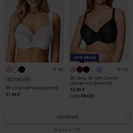
-20 % BRA20
4,8
4,9
Bh Maia 4D Soft Control
BESTSELLER
Deluxe voorgevormd
Bh Linia half-voorgevormd
52,99 €
57,99 €
code
BRA20
VOLGENDE
Pagina 1/178