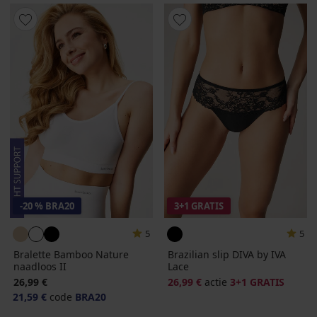
-20 % BRA20
3+1 GRATIS
5
5
Bralette Bamboo Nature
Brazilian slip DIVA by IVA
naadloos II
Lace
26,99 €
26,99 €
actie
3+1 GRATIS
21,59 €
code
BRA20