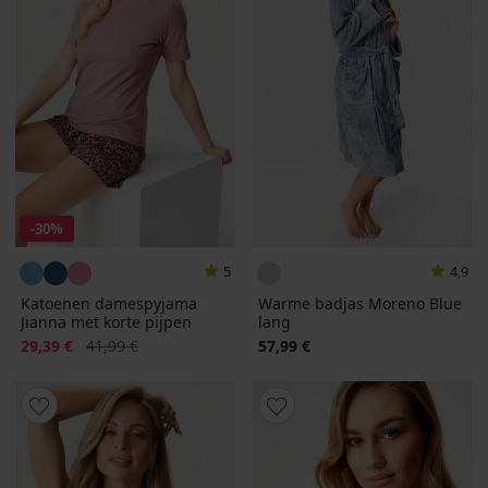
-30%
5
4,9
Katoenen damespyjama
Warme badjas Moreno Blue
Jianna met korte pijpen
lang
Korting
Oorspronkelijke prijs
29,39 €
41,99 €
57,99 €