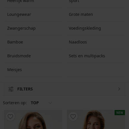
Heerlijk warm
Sport
Loungewear
Grote maten
Zwangerschap
Voedingskleding
Bamboe
Naadloos
Bruidsmode
Sets en multipacks
Meisjes
FILTERS
Sorteren op:
TOP
NEW