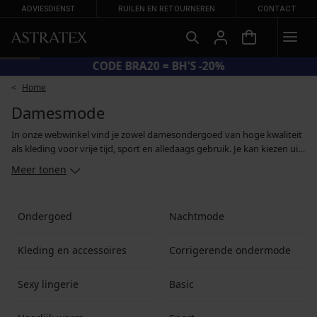
ADVIESDIENST
RUILEN EN RETOURNEREN
CONTACT
CODE BRA20 = BH'S -20%
Home
Damesmode
In onze webwinkel vind je zowel damesondergoed van hoge kwaliteit
als kleding voor vrije tijd, sport en alledaags gebruik. Je kan kiezen uit
slips in alle soorten en maten, warme kamerjassen, nachtjaponnen, T-
Meer tonen
shirts en sweatshirts met merknamen en functionele kleding. Ons
doel is om vrouwen zich comfortabel, zelfverzekerd en verleidelijk te
laten voelen in onze producten. Daarom kiezen wij voor lingerie en
Ondergoed
Nachtmode
kleding van de hoogste kwaliteit, van gerenommeerde fabrikanten.
Kleding en accessoires
Corrigerende ondermode
Sexy lingerie
Basic