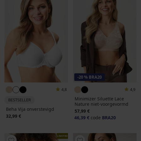
-20 % BRA20
4,8
4,9
Minimizer Siluette Lace
BESTSELLER
Nature niet-voorgevormd
Beha Vija onverstevigd
57,99 €
32,99 €
46,39 €
code
BRA20
LIMITED