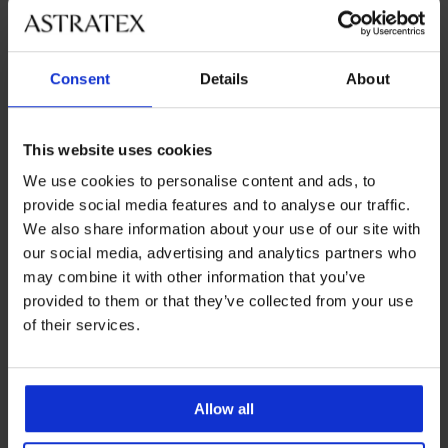
Consent
Details
About
This website uses cookies
We use cookies to personalise content and ads, to
provide social media features and to analyse our traffic.
We also share information about your use of our site with
our social media, advertising and analytics partners who
may combine it with other information that you’ve
-50%
provided to them or that they’ve collected from your use
4,6
5
of their services.
Body DIVA by IVA Lace
Onzichtbaar shirt onder
Bandeau
overhemd met okselpads
Korting
Oorspronkelijke prijs
73,99 €
20,00 €
39,99 €
Allow all
LIMITED