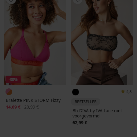
-30%
4,8
Bralette PINK STORM Fizzy
BESTSELLER
Korting
Oorspronkelijke prijs
14,69 €
20,99 €
Bh DIVA by IVA Lace niet-
voorgevormd
62,99 €