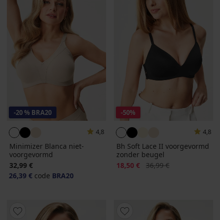
-20 % BRA20
-50%
4,8
4,8
Minimizer Blanca niet-
Bh Soft Lace II voorgevormd
voorgevormd
zonder beugel
Korting
Oorspronkelijke prijs
32,99 €
18,50 €
36,99 €
26,39 €
code
BRA20