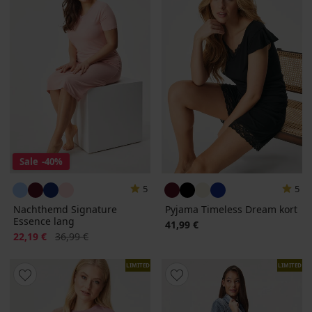
Sale
-40%
5
5
Nachthemd Signature
Pyjama Timeless Dream kort
Essence lang
41,99 €
Korting
Oorspronkelijke prijs
22,19 €
36,99 €
LIMITED
LIMITED