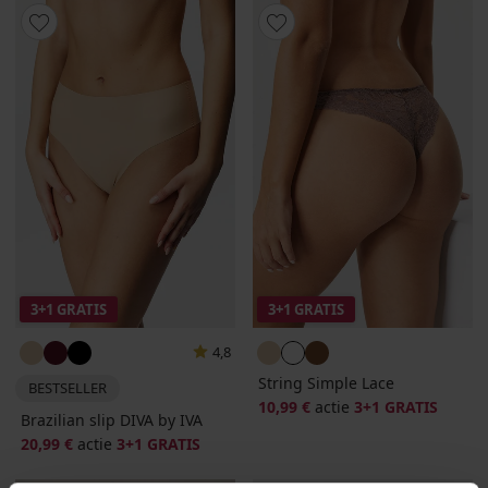
3+1 GRATIS
3+1 GRATIS
4,8
String Simple Lace
BESTSELLER
10,99 €
actie
3+1 GRATIS
Brazilian slip DIVA by IVA
20,99 €
actie
3+1 GRATIS