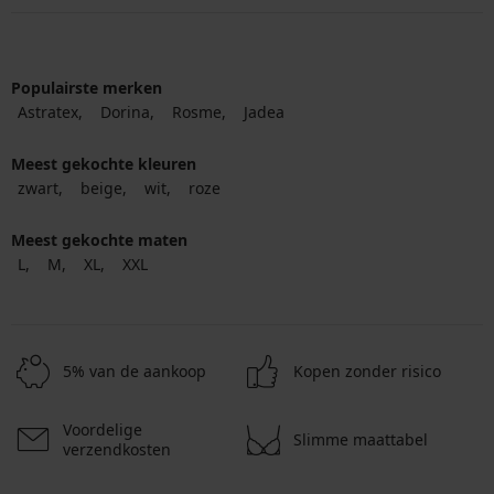
Populairste merken
Astratex
Dorina
Rosme
Jadea
Meest gekochte kleuren
zwart
beige
wit
roze
Meest gekochte maten
L
M
XL
XXL
5% van de aankoop
Kopen zonder risico
Voordelige
Slimme maattabel
verzendkosten