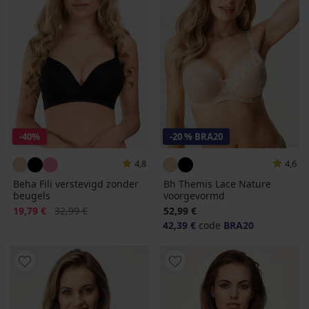
-40%
-20 % BRA20
4,8
4,6
Beha Fili verstevigd zonder
Bh Themis Lace Nature
beugels
voorgevormd
Korting
Oorspronkelijke prijs
19,79 €
32,99 €
52,99 €
42,39 €
code
BRA20