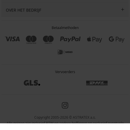
OVER HET BEDRIJF
Betaalmethoden
Vervoerders
Copyright 2005-2026 © ASTRATEX a.s.
Alle prijzen zijn inclusief BTW en andere heffingen en exclusief eventuele
verzendkosten en servicekosten.