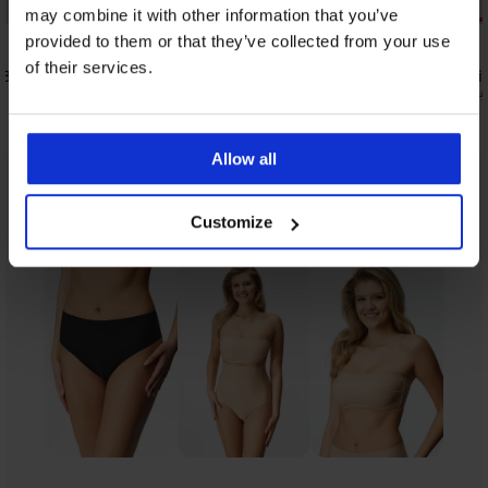
Sale
Sale
may combine it with other information that you’ve
Korting -30%
Korting -30
provided to them or that they’ve collected from your use
4,8
4,9
of their services.
 3D
Dames bikinitop Lili
Bikinitop Lil
65,79 €
69,29 €
93,99 €
98,99
Allow all
Uit dezelfde collectie
Tonen
Customize