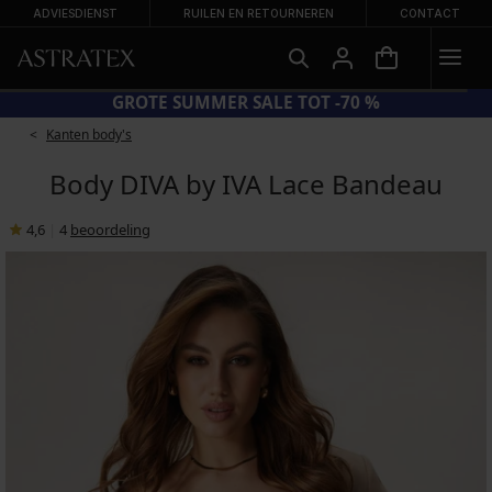
ADVIESDIENST
RUILEN EN RETOURNEREN
CONTACT
CODE BRA20 = BH'S -20%
GRO
Kanten body's
Body DIVA by IVA Lace Bandeau
4,6
|
4
beoordeling