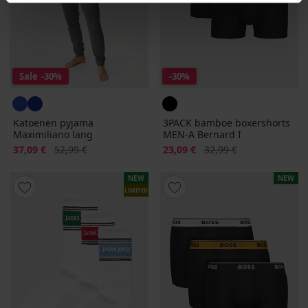
Sale
-30%
-30%
Katoenen pyjama
3PACK bamboe boxershorts
Maximiliano lang
MEN-A Bernard I
Korting
Oorspronkelijke prijs
Korting
Oorspronkelijke prijs
37,09 €
52,99 €
23,09 €
32,99 €
NEW
NEW
LIMITED