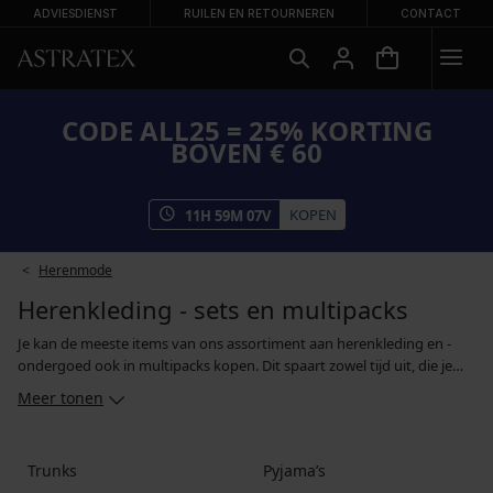
ADVIESDIENST
RUILEN EN RETOURNEREN
CONTACT
CODE ALL25 = 25% KORTING
BOVEN € 60
KOPEN
11
H
59
M
06
V
Herenmode
Herenkleding - sets en multipacks
Je kan de meeste items van ons assortiment aan herenkleding en -
ondergoed ook in multipacks kopen. Dit spaart zowel tijd uit, die je
zou besteden aan het uitzoeken van individuele modellen, als geld,
Meer tonen
aangezien sets vaak voordeliger uitpakken. Je kan setjes herenboxers,
boxersshorts of -slips kopen, evenals setjes hemden en two- of three-
packs met basic T-shirts. Als kleding kopen niet tot je meest geliefde
Trunks
Pyjama’s
hobby's behoort, zullen multipacks met ondergoed en andere