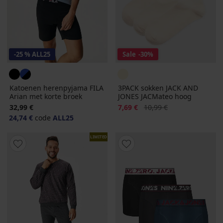
-25 % ALL25
Sale
-30%
Katoenen herenpyjama FILA
3PACK sokken JACK AND
Arian met korte broek
JONES JACMateo hoog
Korting
Oorspronkelijke prijs
32,99 €
7,69 €
10,99 €
24,74 €
code
ALL25
LIMITED