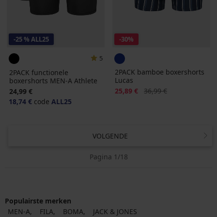
-25 % ALL25
-30%
5
2PACK bamboe boxershorts
2PACK functionele
Lucas
boxershorts MEN-A Athlete
Korting
Oorspronkelijke prijs
25,89 €
36,99 €
24,99 €
18,74 €
code
ALL25
VOLGENDE
Pagina 1/18
Populairste merken
MEN-A
FILA
BOMA
JACK & JONES