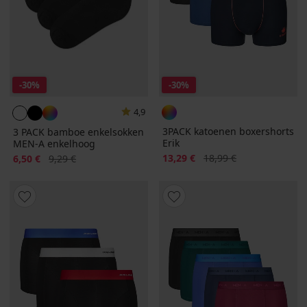
-30%
-30%
4,9
3PACK katoenen boxershorts
3 PACK bamboe enkelsokken
Erik
MEN-A enkelhoog
Korting
Oorspronkelijke prijs
Korting
Oorspronkelijke prijs
13,29 €
18,99 €
6,50 €
9,29 €