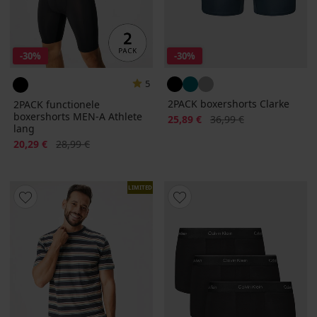
-30%
-30%
5
2PACK boxershorts Clarke
2PACK functionele
boxershorts MEN-A Athlete
Korting
Oorspronkelijke prijs
25,89 €
36,99 €
lang
Korting
Oorspronkelijke prijs
20,29 €
28,99 €
LIMITED