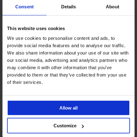
Consent
Details
About
This website uses cookies
-20%
-20%
We use cookies to personalise content and ads, to
provide social media features and to analyse our traffic.
7PACK katoenen sokken JACK
PREMIUM
We also share information about your use of our site with
AND JONES JACDelan enke...
our social media, advertising and analytics partners who
3PACK boxershorts Tommy
Korting
Oorspronkelijke prijs
11,99 €
14,99 €
Hilfiger Recycled
may combine it with other information that you’ve
Korting
Oorspronkelijke prijs
39,19 €
48,99 €
provided to them or that they’ve collected from your use
of their services.
LIMITED
Allow all
Customize