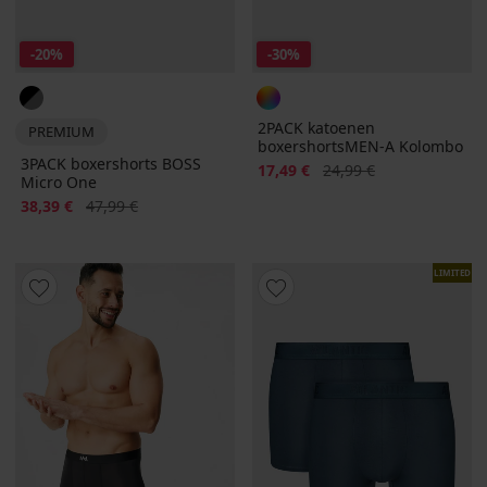
-20%
-30%
2PACK katoenen
PREMIUM
boxershortsMEN-A Kolombo
3PACK boxershorts BOSS
Korting
Oorspronkelijke prijs
17,49 €
24,99 €
Micro One
Korting
Oorspronkelijke prijs
38,39 €
47,99 €
LIMITED