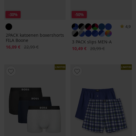
-30%
-50%
4,9
2PACK katoenen boxershorts
FILA Boone
3 PACK slips MEN-A
Korting
Oorspronkelijke prijs
16,09 €
22,99 €
Korting
Oorspronkelijke prijs
10,49 €
20,99 €
LIMITED
LIMITED