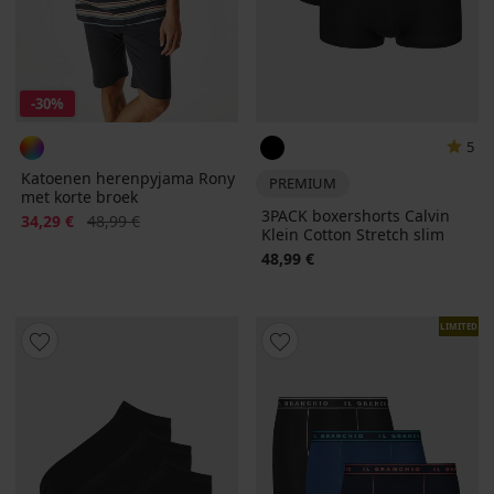
-30%
5
Katoenen herenpyjama Rony
PREMIUM
met korte broek
3PACK boxershorts Calvin
Korting
Oorspronkelijke prijs
34,29 €
48,99 €
Klein Cotton Stretch slim
48,99 €
LIMITED