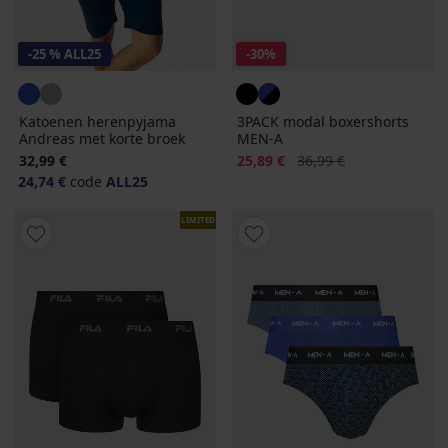
-25 % ALL25
-30%
Katoenen herenpyjama
3PACK modal boxershorts
Andreas met korte broek
MEN-A
Korting
Oorspronkelijke prijs
32,99 €
25,89 €
36,99 €
24,74 €
code
ALL25
LIMITED