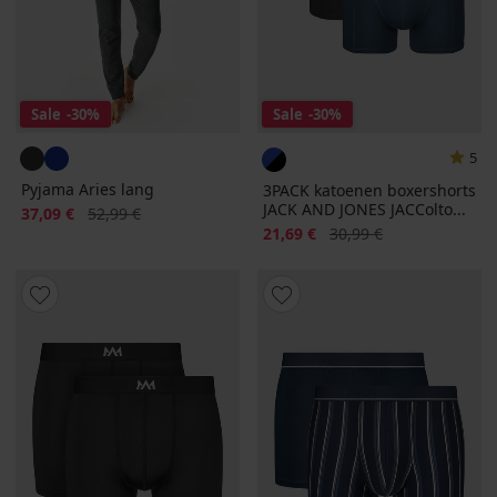
Sale
-30%
Sale
-30%
5
Pyjama Aries lang
3PACK katoenen boxershorts
JACK AND JONES JACColto...
Korting
Oorspronkelijke prijs
37,09 €
52,99 €
Korting
Oorspronkelijke prijs
21,69 €
30,99 €