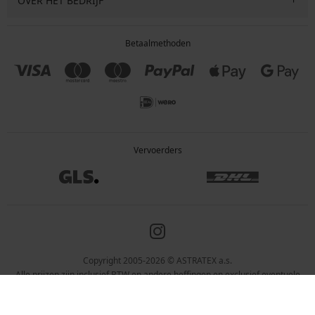
OVER HET BEDRIJF
Betaalmethoden
Vervoerders
Copyright 2005-2026 © ASTRATEX a.s.
Alle prijzen zijn inclusief BTW en andere heffingen en exclusief eventuele
verzendkosten en servicekosten.
Programia – webshops