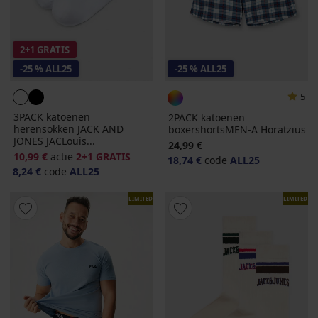
2+1 GRATIS
-25 % ALL25
-25 % ALL25
5
3PACK katoenen
2PACK katoenen
herensokken JACK AND
boxershortsMEN-A Horatzius
JONES JACLouis...
24,99 €
10,99 €
actie
2+1 GRATIS
18,74 €
code
ALL25
8,24 €
code
ALL25
LIMITED
LIMITED