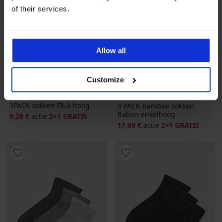
of their services.
Allow all
2+1 GRATIS
2+1 GRATIS
Customize
4,8
3PACK sokken FILA hoog
3 PACK bamboe sokken
Raban enkelhoog
9,29 €
actie
2+1 GRATIS
17,99 €
actie
2+1 GRATIS