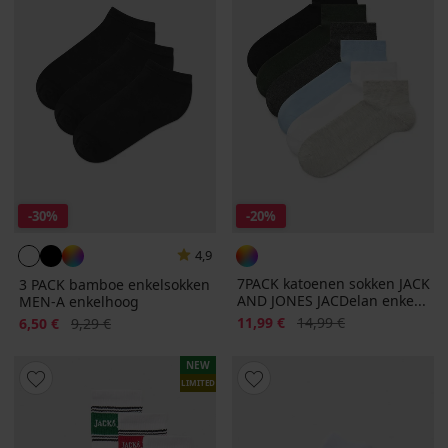
-30%
-20%
4,9
7PACK katoenen sokken JACK
3 PACK bamboe enkelsokken
AND JONES JACDelan enke...
MEN-A enkelhoog
Korting
Oorspronkelijke prijs
Korting
Oorspronkelijke prijs
11,99 €
14,99 €
6,50 €
9,29 €
NEW
LIMITED