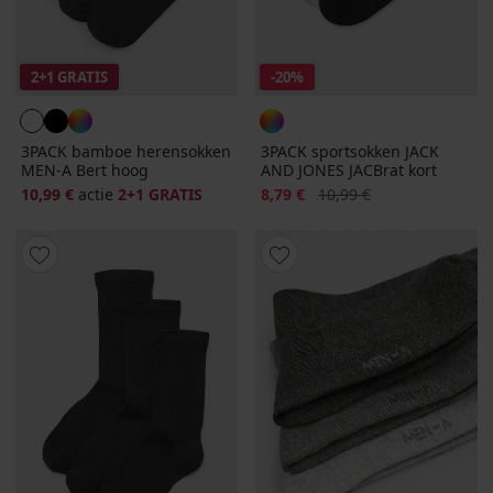
2+1 GRATIS
-20%
3PACK bamboe herensokken
3PACK sportsokken JACK
MEN-A Bert hoog
AND JONES JACBrat kort
Korting
Oorspronkelijke prijs
10,99 €
actie
2+1 GRATIS
8,79 €
10,99 €