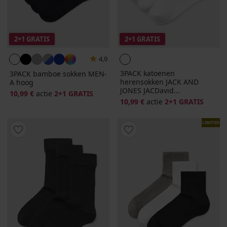
2+1 GRATIS
2+1 GRATIS
4,9
3PACK katoenen
3PACK bamboe sokken MEN-
herensokken JACK AND
A hoog
JONES JACDavid...
10,99 €
actie
2+1 GRATIS
10,99 €
actie
2+1 GRATIS
LIMITED