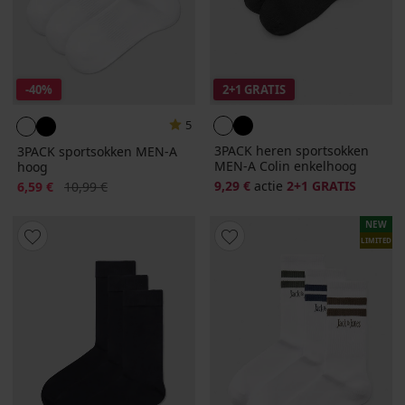
-40%
2+1 GRATIS
5
3PACK heren sportsokken
3PACK sportsokken MEN-A
MEN-A Colin enkelhoog
hoog
Korting
Oorspronkelijke prijs
9,29 €
actie
2+1 GRATIS
6,59 €
10,99 €
NEW
LIMITED