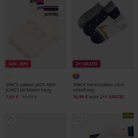
Sale
-30%
2+1 GRATIS
3PACK sokken JACK AND
3PACK herensokken Idris
JONES JACMateo hoog
enkelhoog
Korting
Oorspronkelijke prijs
7,69 €
10,99 €
10,99 €
actie
2+1 GRATIS
LIMITED