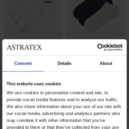
2+1 GRATIS
2+1 GRATIS
5
4,8
Consent
Details
About
3PACK sportsokken FILA
3PACK sokken Hoho
Marley bamboe enkelhoog
enkelhoog
9,29 €
actie
2+1 GRATIS
8,09 €
actie
2+1 GRATIS
This website uses cookies
We use cookies to personalise content and ads, to
provide social media features and to analyse our traffic.
We also share information about your use of our site with
our social media, advertising and analytics partners who
may combine it with other information that you’ve
provided to them or that they’ve collected from your use