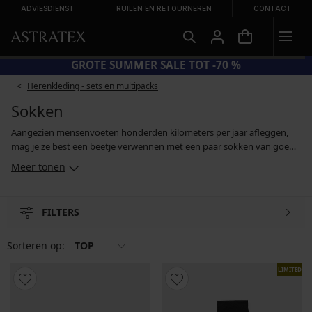
ADVIESDIENST
RUILEN EN RETOURNEREN
CONTACT
CODE BRA20 = BH'S -20%
Herenkleding - sets en multipacks
Sokken
Aangezien mensenvoeten honderden kilometers per jaar afleggen,
mag je ze best een beetje verwennen met een paar sokken van goede
kwaliteit. Ons assortiment omvat herensokken voor verschillende
Meer tonen
gelegenheden - formele sokken voor je werk en voor formele
gelegenheden, sportsokken voor actieve momenten en lage
enkelsokken voor de zomer. Je kan ze afzonderlijk kopen of in
FILTERS
voordelige sets. En als je door je sokken opgevrolijkt wil worden, kies
dan voor kleurige, vrolijke patronen.
Sorteren op:
TOP
LIMITED