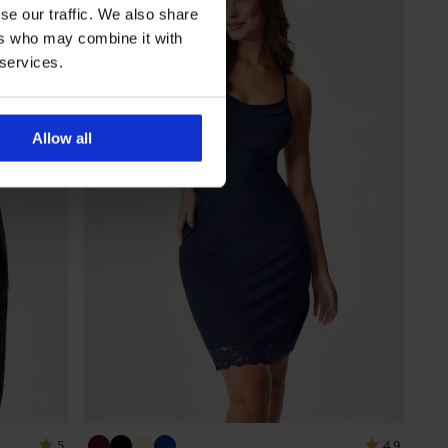
se our traffic. We also share
ers who may combine it with
 services.
Allow all
5
4,9