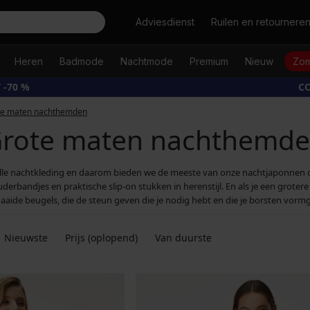
Zoeken
Adviesdienst
Ruilen en retournere
Heren
Badmode
Nachtmode
Premium
Nieuw
Zom
 -70 %
CO
te maten nachthemden
rote maten nachthemd
lle nachtkleding en daarom bieden we de meeste van onze nachtjaponnen oo
rbandjes en praktische slip-on stukken in herenstijl. En als je een groter
aaide beugels, die de steun geven die je nodig hebt en die je borsten vorm
Nieuwste
Prijs (oplopend)
Van duurste