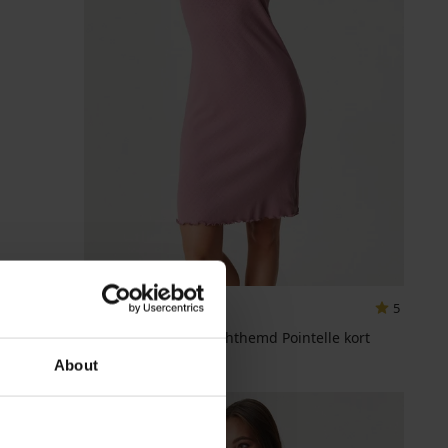
5
Katoenen damesnachthemd Pointelle kort
41,99 €
About