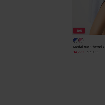
-40%
Modal nachthemd Cab
Korting
Oorspronkeli
34,79 €
57,99 €