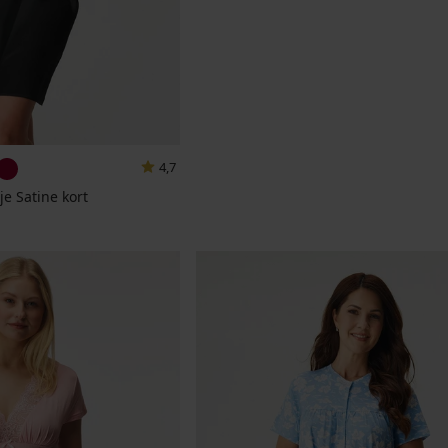
4,7
e Satine kort