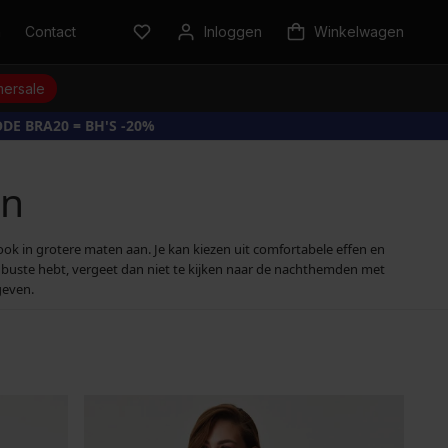
n
Contact
Inloggen
Winkelwagen
ersale
DE BRA20 = BH'S -20%
en
k in grotere maten aan. Je kan kiezen uit comfortabele effen en
e buste hebt, vergeet dan niet te kijken naar de nachthemden met
geven.