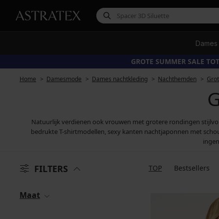
Dames
GROTE SUMMER SALE TOT
Home
Damesmode
Dames nachtkleding
Nachthemden
Gro
G
Natuurlijk verdienen ook vrouwen met grotere rondingen stijlvo
bedrukte T-shirtmodellen, sexy kanten nachtjaponnen met schoude
ingen
FILTERS
TOP
Bestsellers
Maat