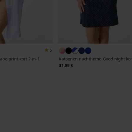
5
o print kort 2-in-1
Katoenen nachthemd Good night kor
jke prijs
31,99 €