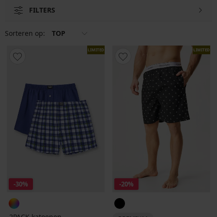
FILTERS
Sorteren op:
TOP
LIMITED
LIMITED
-30%
-20%
2PACK katoenen