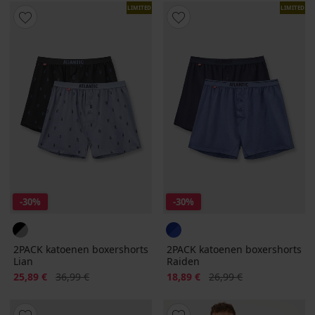
LIMITED
LIMITED
-30%
-30%
2PACK katoenen boxershorts
2PACK katoenen boxershorts
Lian
Raiden
Korting
Oorspronkelijke prijs
Korting
Oorspronkelijke prijs
25,89 €
36,99 €
18,89 €
26,99 €