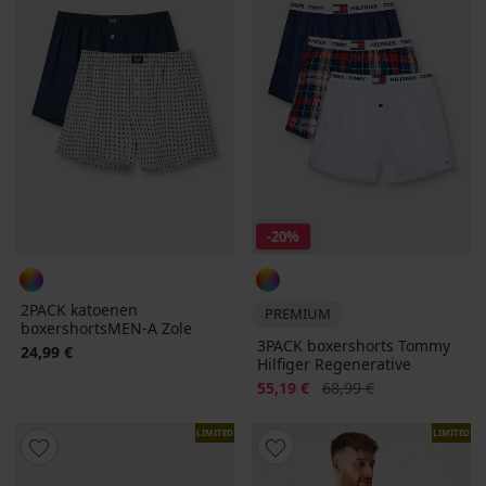
-20%
2PACK katoenen
PREMIUM
boxershortsMEN-A Zole
3PACK boxershorts Tommy
24,99 €
Hilfiger Regenerative
Korting
Oorspronkelijke prijs
55,19 €
68,99 €
LIMITED
LIMITED