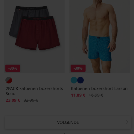
-30%
-30%
2PACK katoenen boxershorts
Katoenen boxershort Larson
Solid
Korting
Oorspronkelijke prijs
11,89 €
16,99 €
Korting
Oorspronkelijke prijs
23,09 €
32,99 €
VOLGENDE