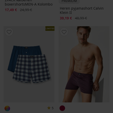
PREMIUM
boxershortsMEN-A Kolombo
Heren pyjamashort Calvin
Korting
Oorspronkelijke prijs
17,49 €
24,99 €
Klein II
Korting
Oorspronkelijke prijs
39,19 €
48,99 €
LIMITED
5