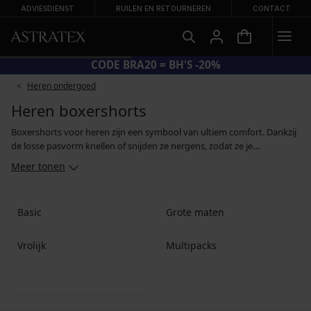
ADVIESDIENST
RUILEN EN RETOURNEREN
CONTACT
CODE BRA20 = BH'S -20%
Heren ondergoed
Heren boxershorts
Boxershorts voor heren zijn een symbool van ultiem comfort. Dankzij
de losse pasvorm knellen of snijden ze nergens, zodat ze je
bewegingsvrijheid niet beperken. Als je tot de denkbeeldige shorts-
Meer tonen
club behoort, kan je kiezen uit klassieke shorts in neutrale kleuren,
designermodellen en shorts met motieven of kleurrijke prints.
Basic
Grote maten
Vrolijk
Multipacks