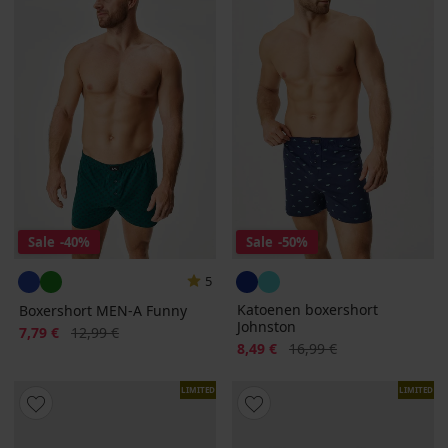
Sale
-40%
Sale
-50%
5
Katoenen boxershort
Boxershort MEN-A Funny
Johnston
Korting
Oorspronkelijke prijs
7,79 €
12,99 €
Korting
Oorspronkelijke prijs
8,49 €
16,99 €
LIMITED
LIMITED