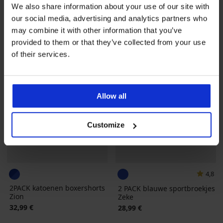
We also share information about your use of our site with
LIMITED
our social media, advertising and analytics partners who
may combine it with other information that you’ve
provided to them or that they’ve collected from your use
of their services.
Allow all
Customize
4,8
2PACK katoenen boxershorts
2 PACK blauwe sportbroekjes
Zion
Zeke
32,99 €
28,99 €