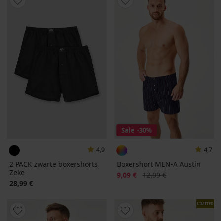
Sale
-30%
4,9
4,7
2 PACK zwarte boxershorts
Boxershort MEN-A Austin
Zeke
Korting
Oorspronkelijke prijs
9,09 €
12,99 €
28,99 €
LIMITED