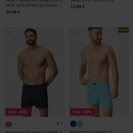
3PACK katoenen boxershorts
JACK AND JONES JACMilan...
12,99 €
30,99 €
LIMITED
Sale
-40%
Sale
-50%
5
Katoenen boxershort
Katoenen boxershort MEN-A