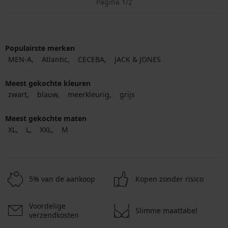
Pagina 1/2
Populairste merken
MEN-A
Atlantic
CECEBA
JACK & JONES
Meest gekochte kleuren
zwart
blauw
meerkleurig
grijs
Meest gekochte maten
XL
L
XXL
M
5% van de aankoop
Kopen zonder risico
Voordelige
Slimme maattabel
verzendkosten