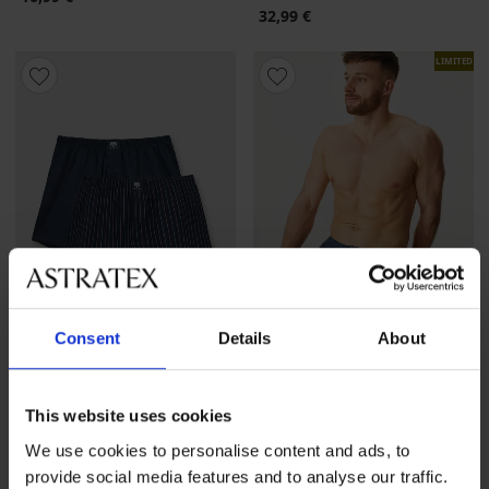
32,99 €
LIMITED
Consent
Details
About
-30%
4,4
This website uses cookies
Katoenen boxershort Larson
2 PACK blauwe boxershorts
We use cookies to personalise content and ads, to
Ibris III
Korting
Oorspronkelijke prijs
11,89 €
16,99 €
provide social media features and to analyse our traffic.
32,99 €