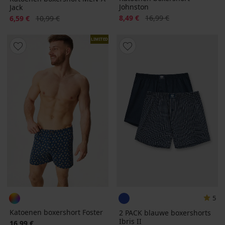
Johnston
Jack
Korting
Oorspronkelijke prijs
Korting
Oorspronkelijke prijs
8,49 €
16,99 €
6,59 €
10,99 €
LIMITED
5
Katoenen boxershort Foster
2 PACK blauwe boxershorts
Ibris II
16,99 €