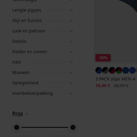
Lengte pijpjes
Stijl en functie
Look en patroon
Details
Naden en zomen
-50%
Hals
Mouwen
3 PACK slips MEN-A
Gelegenheid
Korting
Oorspronkeli
10,49 €
20,99 €
Voordeelverpakking
Prijs