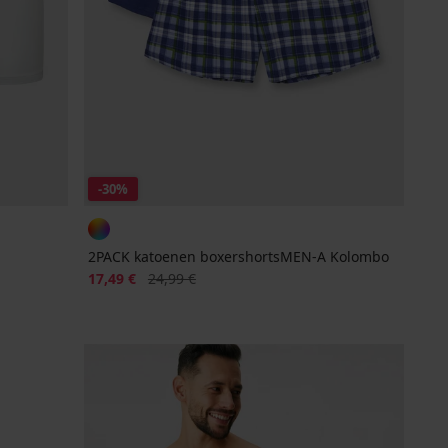
-30%
2PACK katoenen boxershortsMEN-A Kolombo
Korting
Oorspronkelijke prijs
17,49 €
24,99 €