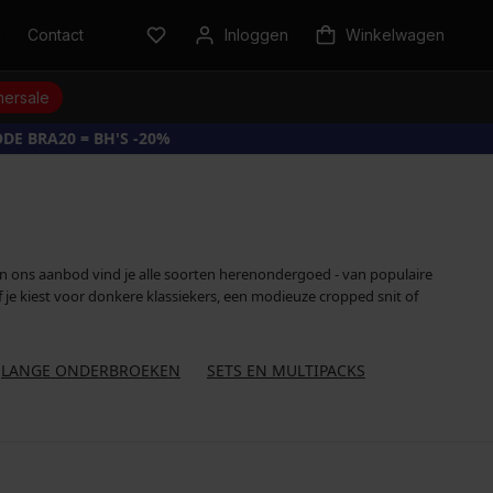
n
Contact
Inloggen
Winkelwagen
ersale
DE BRA20 = BH'S -20%
. In ons aanbod vind je alle soorten herenondergoed - van populaire
f je kiest voor donkere klassiekers, een modieuze cropped snit of
LANGE ONDERBROEKEN
SETS EN MULTIPACKS