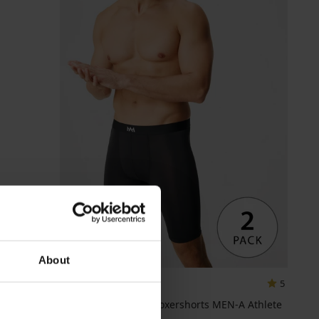
-30%
About
5
2PACK functionele boxershorts MEN-A Athlete
lang