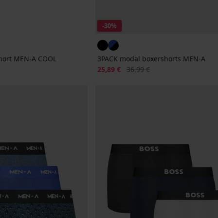
-30%
short MEN-A COOL
3PACK modal boxershorts MEN-A
Korting
Oorspronkelijke prijs
25,89 €
36,99 €