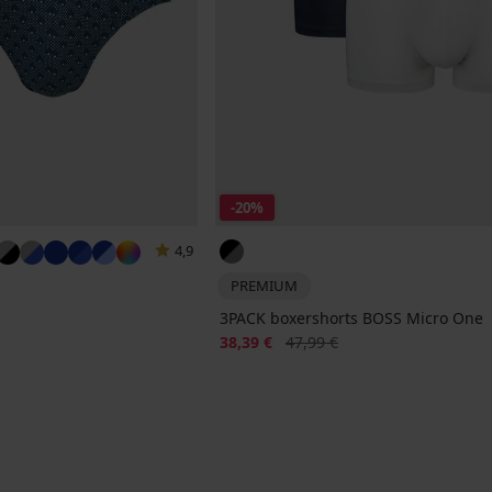
-20%
4,9
PREMIUM
jke prijs
3PACK boxershorts BOSS Micro One
Korting
Oorspronkelijke prijs
38,39 €
47,99 €