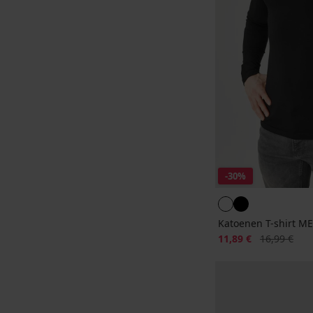
-30%
Katoenen T-shirt 
Korting
Oorspronkeli
11,89 €
16,99 €