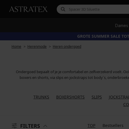
Dames
GROTE SUMMER SALE TOT
Home
Herenmode
Heren ondergoed
Ondergoed bepaalt of je je comfortabel en zelfverzekerd voelt. Ook
boxers en shorts, via slips en jockstraps tot body´s, onderbroek
TRUNKS
BOXERSHORTS
SLIPS
JOCKSTRA
CO
FILTERS
TOP
Bestsellers