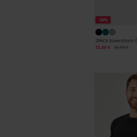
-30%
2PACK boxershorts 
Korting
Oorspronkeli
25,89 €
36,99 €