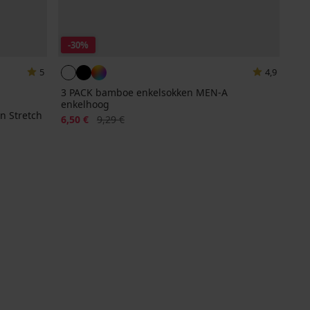
-30%
5
4,9
3 PACK bamboe enkelsokken MEN-A
enkelhoog
n Stretch
Korting
Oorspronkelijke prijs
6,50 €
9,29 €