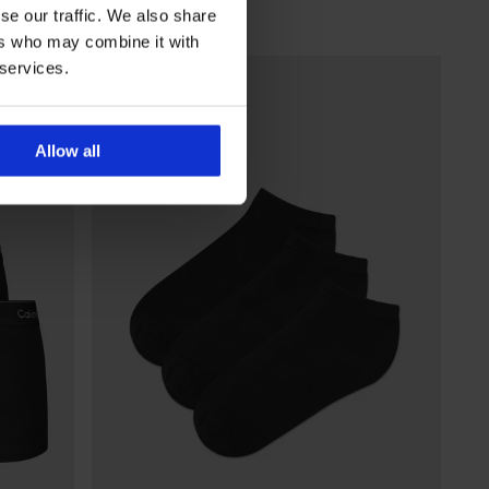
se our traffic. We also share
Korting
Oorspronkelijke prijs
20,29 €
28,99 €
ers who may combine it with
 services.
Allow all