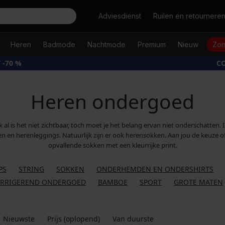
Zoeken
Adviesdienst
Ruilen en retournere
Heren
Badmode
Nachtmode
Premium
Nieuw
Zom
 -70 %
CO
Heren ondergoed
 al is het niet zichtbaar, toch moet je het belang ervan niet onderschatten
en en herenleggings. Natuurlijk zijn er ook herensokken. Aan jou de keuze o
opvallende sokken met een kleurrijke print.
PS
STRING
SOKKEN
ONDERHEMDEN EN ONDERSHIRTS
RRIGEREND ONDERGOED
BAMBOE
SPORT
GROTE MATEN
Nieuwste
Prijs (oplopend)
Van duurste