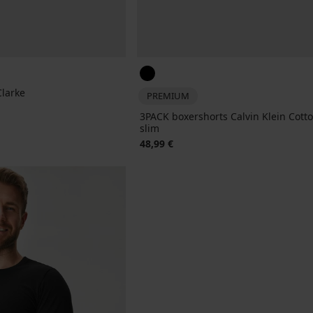
Clarke
PREMIUM
jke prijs
3PACK boxershorts Calvin Klein Cotto
slim
48,99 €