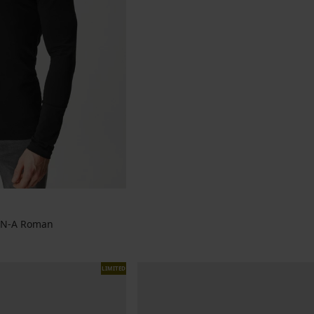
MEN-A Roman
jke prijs
LIMITED