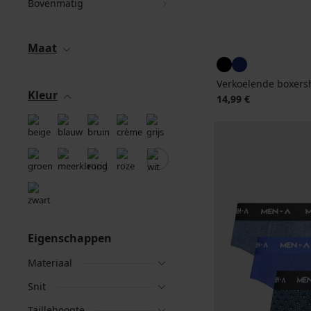
Bovenmatig
Maat
Verkoelende boxer
Kleur
14,99 €
Eigenschappen
Materiaal
Snit
Taillehoogte