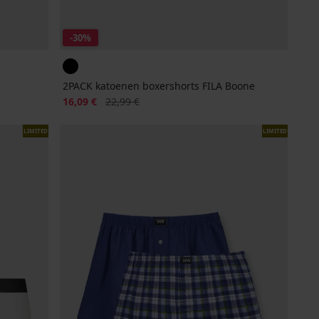
-30%
2PACK katoenen boxershorts FILA Boone
Korting
Oorspronkelijke prijs
16,09 €
22,99 €
LIMITED
LIMITED