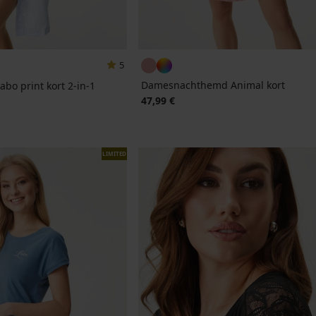
5
Damesnachthemd Animal kort
o print kort 2-in-1
jke prijs
47,99 €
LIMITED