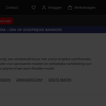
n
Contact
Inloggen
Winkelwagen
ersale
XTRA −20% OP AFGEPRIJSDE BADMODE
bezorgt, een uitstekende keuze. Hier vind je strapless nachthemden,
en voor aanstaande moeders en verleidelijke nachtkleding voor
satijnen of een warm flanellen model.
EMDEN
ZWANGERSCHAP
GROTE MATEN