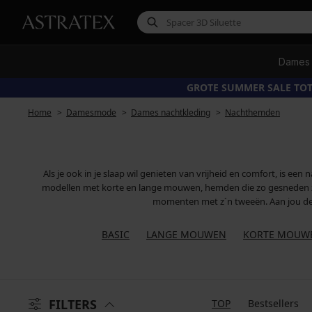
Dames
GROTE SUMMER SALE TOT
Home
Damesmode
Dames nachtkleding
Nachthemden
Als je ook in je slaap wil genieten van vrijheid en comfort, is ee
modellen met korte en lange mouwen, hemden die zo gesneden z
momenten met z´n tweeën. Aan jou de 
BASIC
LANGE MOUWEN
KORTE MOUW
FILTERS
TOP
Bestsellers