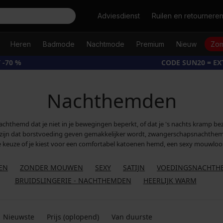
Zoeken
Adviesdienst
Ruilen en retournere
Heren
Badmode
Nachtmode
Premium
Nieuw
Zom
 -70 %
CODE SUN20 = E
Nachthemden
n nachthemd dat je niet in je bewegingen beperkt, of dat je 's nachts kramp 
ijn dat borstvoeding geven gemakkelijker wordt, zwangerschapsnachthemd
keuze of je kiest voor een comfortabel katoenen hemd, een sexy mouwloos 
EN
ZONDER MOUWEN
SEXY
SATIJN
VOEDINGSNACHTH
BRUIDSLINGERIE - NACHTHEMDEN
HEERLIJK WARM
Nieuwste
Prijs (oplopend)
Van duurste