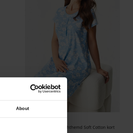
About
Katoenen damesnachthemd Soft Cotton kort