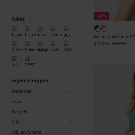
-40%
Kleur
Modal nachthemd Cab
Korting
Oorspronkeli
34,79 €
57,99 €
Eigenschappen
Materiaal
Cups
Beugels
Snit
Stijl en functie