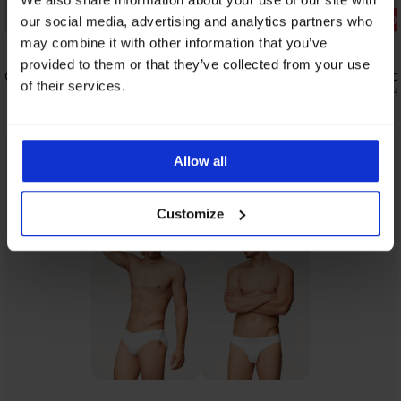
Korting -30%
Korting -30
our social media, advertising and analytics partners who
may combine it with other information that you’ve
3
provided to them or that they’ve collected from your use
A COOL
Katoenen boxershort Kevin voetbal
Katoenen b
of their services.
14,69 €
14,69 €
20,99 €
20,99
Allow all
Uit dezelfde collectie
Tonen
Customize