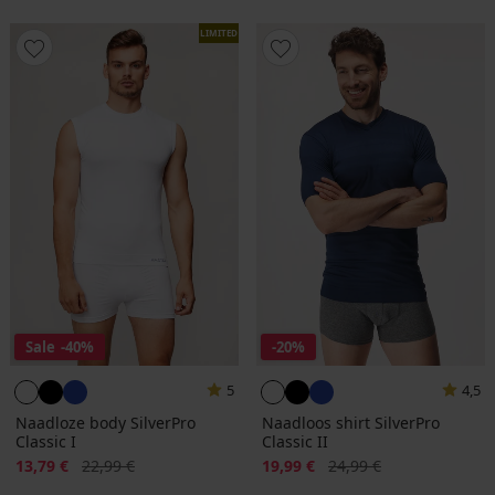
LIMITED
Sale
-40%
-20%
5
4,5
Naadloze body SilverPro
Naadloos shirt SilverPro
Classic I
Classic II
Korting
Oorspronkelijke prijs
Korting
Oorspronkelijke prijs
13,79 €
22,99 €
19,99 €
24,99 €