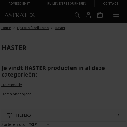
ADVIESDIENST
RUILEN EN RETOURNEREN
CONTACT
Home
Lijst van fabrikanten
Haster
HASTER
Je vindt HASTER producten in al deze
categorieën:
Herenmode
Heren ondergoed
FILTERS
Sorteren op:
TOP