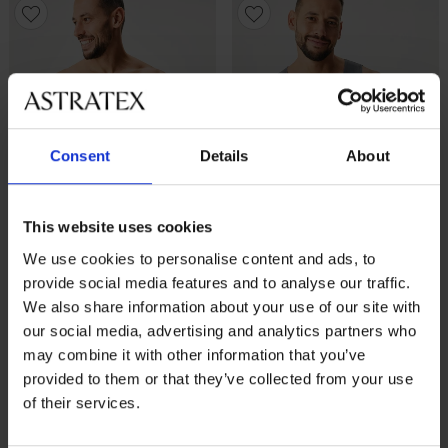
Consent
Details
About
This website uses cookies
We use cookies to personalise content and ads, to
provide social media features and to analyse our traffic.
We also share information about your use of our site with
4,8
4,8
our social media, advertising and analytics partners who
Naadloze boxershort
Naadloze body SilverPro
may combine it with other information that you’ve
SilverPro Classic
20,99 €
provided to them or that they’ve collected from your use
16,99 €
of their services.