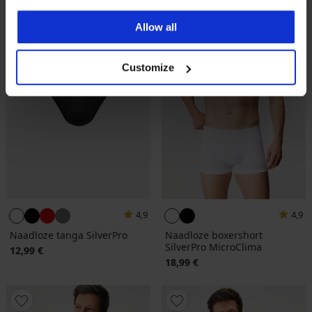
Allow all
Customize
4,9
4,9
Naadloze tanga SilverPro
Naadloze boxershort
SilverPro MicroClima
12,99 €
18,99 €