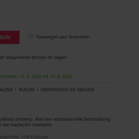
Toevoegen aan favorieten
AGEN
 of retourneren binnen 45 dagen
artikelen:
12. 8.
2026
tot
14. 8.
2026
ALING
RUILEN
ONDERHOUD EN WASSEN
aadloos ontwerp. Met een antibacteriële behandeling
 van bacteriën voorkomt.
olyamide, 10% Elastaan