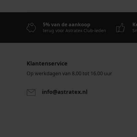
5% van de aankoop
K
terug voor Astratex Club-leden
Sn
Klantenservice
Op werkdagen van 8.00 tot 16.00 uur
info@astratex.nl
Door het invoeren van je e-mailadres ga je akkoord
persoonsgegevens in overeenstemming met de voo
persoonsgegevens
.