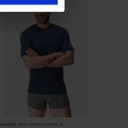
Naadloos shirt SilverPro Classic II