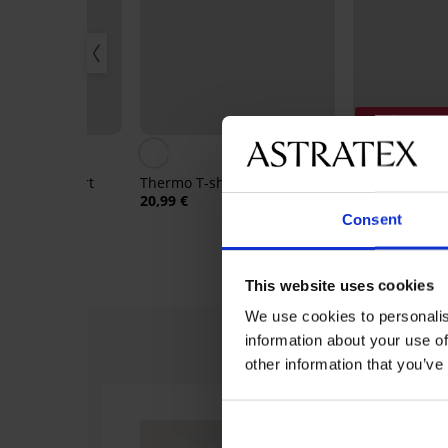
Korting -40%
5
 heren T-shirt
Thermo T-shirt Garland I
Functionele o
OL
Morris
20,99 €
18,59 €
30,99 
Consent
This website uses cookies
We use cookies to personalis
information about your use of
other information that you’ve
-30%