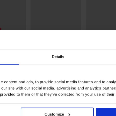
5
5
nderbroek
Naadloze slip SilverPro
Naadloze slip Sil
Classic I
Classic II
€
14,99 €
14,99 €
Details
e content and ads, to provide social media features and to analy
 our site with our social media, advertising and analytics partn
Uit dezelfde collectie
 provided to them or that they’ve collected from your use of their
Customize