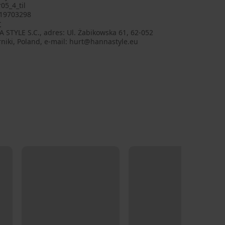
05_4_til
19703298
r
STYLE S.C., adres: Ul. Żabikowska 61, 62-052
niki, Poland, e-mail: hurt@hannastyle.eu