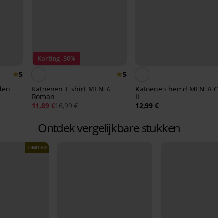
Korting -30%
5
5
den
Katoenen T-shirt MEN-A
Katoenen hemd MEN-A O
Roman
II
11,89 €
16,99 €
12,99 €
Ontdek vergelijkbare stukken
LIMITED