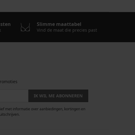
osten
Slimme maattabel
k
Vind de maat die precies past
romoties
IK WIL ME ABONNEREN
rief met informatie over aanbiedingen, kortingen en
uitschrijven.