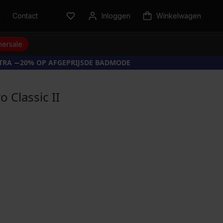
n
Contact
Inloggen
Winkelwagen
ersale
XTRA −20% OP AFGEPRIJSDE BADMODE
 Classic II