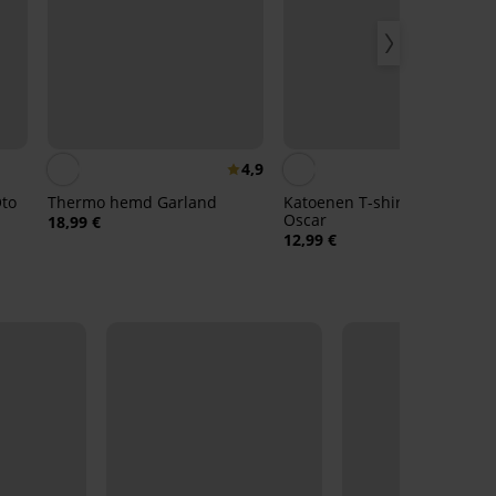
4,9
to
Thermo hemd Garland
Katoenen T-shirt MEN-A
Oscar
18,99 €
12,99 €