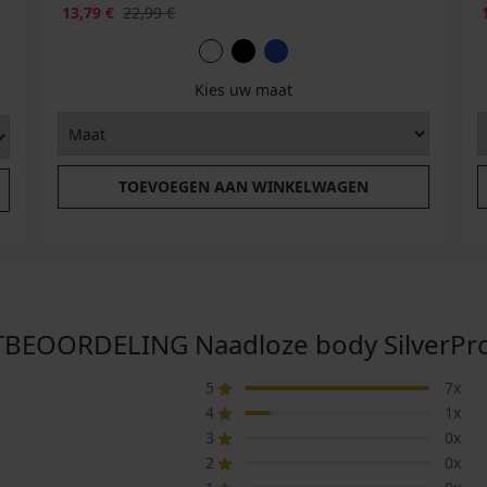
13,79 €
22,99 €
Kies uw maat
TOEVOEGEN AAN WINKELWAGEN
EOORDELING Naadloze body SilverPro C
5
7x
4
1x
3
0x
2
0x