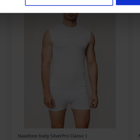
Naadloze body SilverPro Classic I