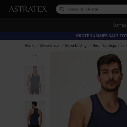
Dames
GROTE SUMMER SALE TOT
Home
Herenmode
Herenkleding
Heren tanktops en o