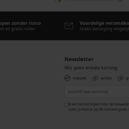
1
0x
open zonder risico
Voordelige verzendk
el en gratis ruilen
Gratis bezorging mogelij
Newsletter
Mis geen enkele korting
nieuws
acties
p
 met de verwerking van
Ik wil me inschrijven voor de nieuwsb
rwaarden voor de
bescherming van
sales. Je kunt je op elk moment gratis 