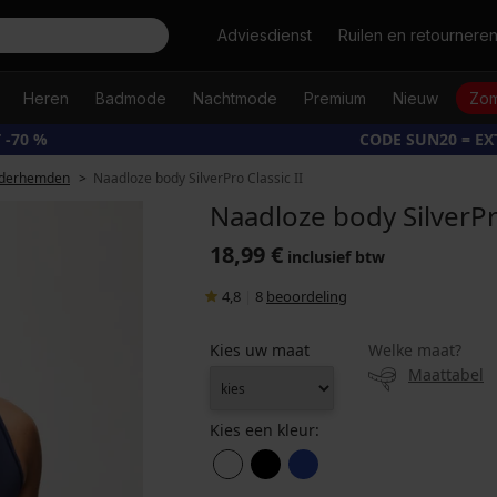
Zoeken
Adviesdienst
Ruilen en retournere
Heren
Badmode
Nachtmode
Premium
Nieuw
Zom
 -70 %
CODE SUN20 = E
nderhemden
Naadloze body SilverPro Classic II
Naadloze body SilverPro
18,99 €
inclusief btw
4,8
|
8
beoordeling
Kies uw maat
Welke maat?
Maattabel
Kies een kleur: