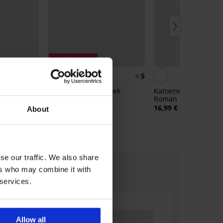
Korting -30%
5
5
verPro
Katoenen onderbroek
Katoenen T-shirt M
Mathias
Roman II
14,69 €
20,99 €
16,99 €
About
se our traffic. We also share
ers who may combine it with
 services.
Allow all