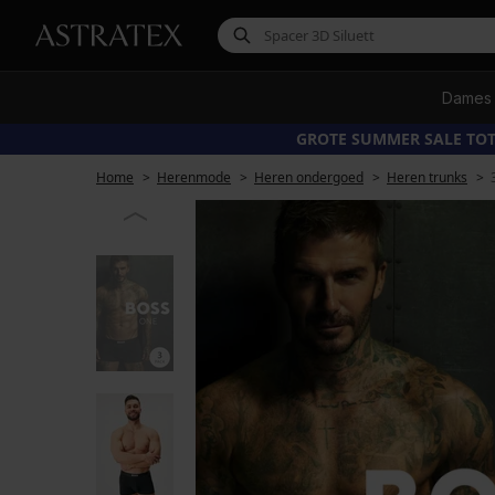
Dames
GROTE SUMMER SALE TOT
Home
Herenmode
Heren ondergoed
Heren trunks