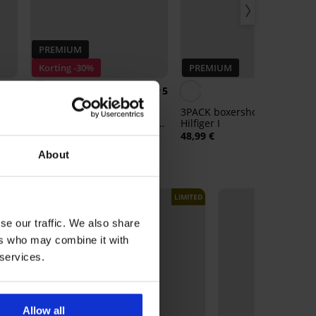
PREMIUM
Korting -30%
PREMIUM
5
5
3PACK boxershorts Tommy
3PACK boxershorts Tommy
Hilfiger Regenerative Cotton
Hilfiger I
Strech IV
35,69 €
50,99 €
48,99 €
About
NEW
LIMITED
se our traffic. We also share
ers who may combine it with
 services.
Allow all