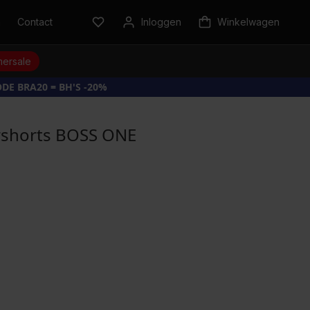
n
Contact
Inloggen
Winkelwagen
ersale
DE BRA20 = BH'S -20%
rshorts BOSS ONE