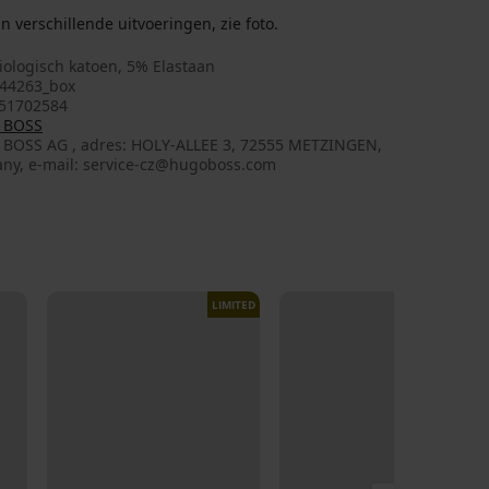
n verschillende uitvoeringen, zie foto.
iologisch katoen, 5% Elastaan
44263_box
51702584
 BOSS
: HOLY-ALLEE 3, 72555 METZINGEN,
ny, e-mail: service-cz@hugoboss.com
LIMITED
LIMITED