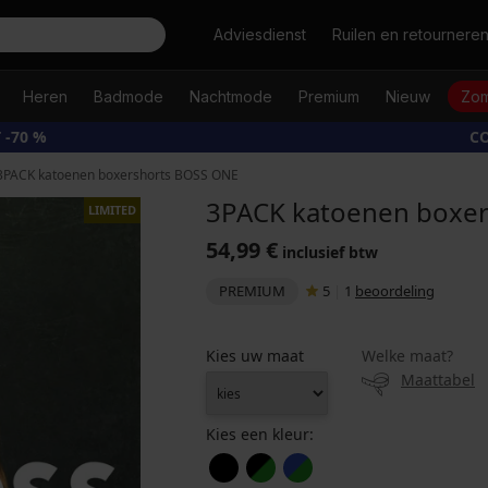
Zoeken
Adviesdienst
Ruilen en retournere
Heren
Badmode
Nachtmode
Premium
Nieuw
Zom
 -70 %
CO
3PACK katoenen boxershorts BOSS ONE
3PACK katoenen boxe
LIMITED
54,99 €
inclusief btw
PREMIUM
5
|
1
beoordeling
Kies uw maat
Welke maat?
Maattabel
Kies een kleur: