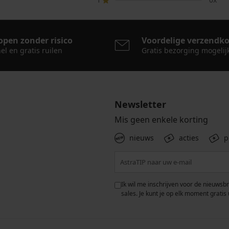
open zonder risico
Voordelige verzendk
el en gratis ruilen
Gratis bezorging mogelij
Newsletter
Mis geen enkele korting
nieuws
acties
p
 met de verwerking van
Ik wil me inschrijven voor de nieuwsb
rwaarden voor de
bescherming van
sales. Je kunt je op elk moment gratis 