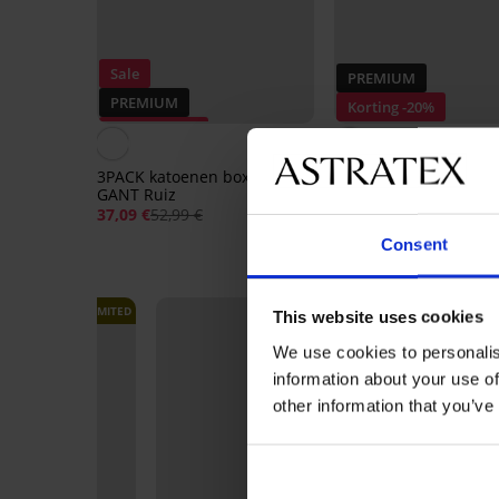
Sale
PREMIUM
PREMIUM
Korting -20%
Korting -30%
5
3PACK katoenen boxershorts
3PACK boxershorts 
GANT Ruiz
Hilfiger Sustainable
37,09 €
52,99 €
42,39 €
52,99 €
Consent
LIMITED
LIMITED
This website uses cookies
We use cookies to personalis
information about your use of
other information that you’ve