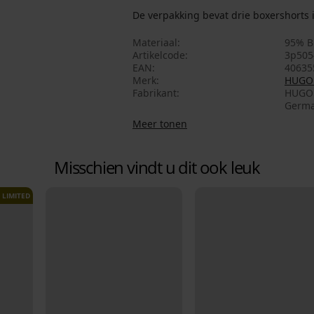
De verpakking bevat drie boxershorts i
Materiaal
95% B
Artikelcode
3p505
EAN
40635
Merk
HUGO
Fabrikant
HUGO BOSS AG , adres
Germa
Meer tonen
Misschien vindt u dit ook leuk
LIMITED