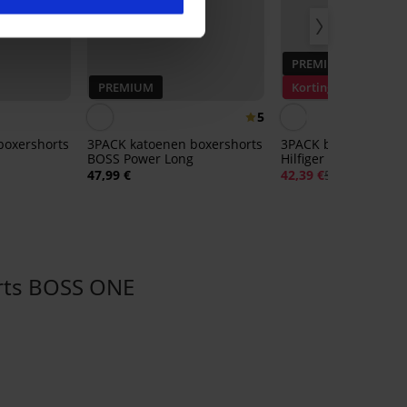
PREMIUM
PREMIUM
Korting -20%
5
boxershorts
3PACK katoenen boxershorts
3PACK boxershorts
BOSS Power Long
Hilfiger Sustainable
47,99 €
42,39 €
52,99 €
ts BOSS ONE