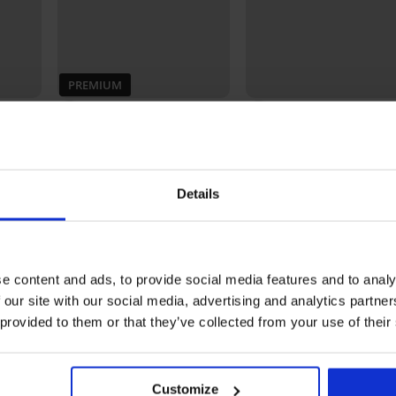
PREMIUM
5
5
Tommy
3PACK boxershorts Calvin
Boxershort Bernard
Klein Cotton Stretch slim
19,99 €
48,99 €
Details
Ontdek vergelijkbare stukken
LIMITED
LIMITED
e content and ads, to provide social media features and to analy
 our site with our social media, advertising and analytics partn
 provided to them or that they’ve collected from your use of their
Customize