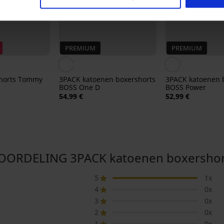
PREMIUM
PREMIUM
horts Tommy
3PACK katoenen boxershorts
3PACK katoenen 
BOSS One D
BOSS Power
€
54,99 €
52,99 €
ORDELING 3PACK katoenen boxershor
5
1x
4
0x
3
0x
2
0x
1
0x