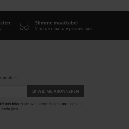
osten
Slimme maattabel
k
Vind de maat die precies past
romoties
IK WIL ME ABONNEREN
rief met informatie over aanbiedingen, kortingen en
uitschrijven.