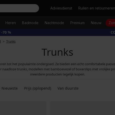
Zoeken
Adviesdienst
Ruilen en retournere
Heren
Badmode
Nachtmode
Premium
Nieuw
Zom
 -70 %
CO
d
Trunks
Trunks
ehoren tot het populairste ondergoed. Ze bieden een echt comfortabele pas
or naadloze trunks, modellen met bamboevezel of boxerslips met vrolijke prin
meerdere producten tegelijk kopen.
Nieuwste
Prijs (oplopend)
Van duurste