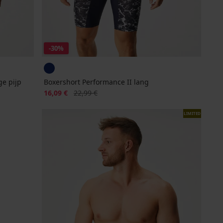
-30%
e pijp
Boxershort Performance II lang
Korting
Oorspronkelijke prijs
16,09 €
22,99 €
LIMITED