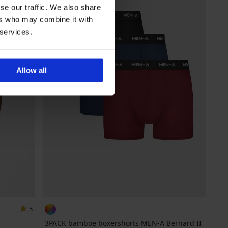
se our traffic. We also share
ers who may combine it with
 services.
Allow all
5
3PACK bamboe boxershorts MEN-A Bernard II