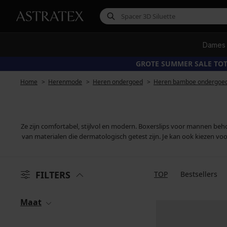
Dames
GROTE SUMMER SALE TOT
Home
Herenmode
Heren ondergoed
Heren bamboe ondergoe
Ze zijn comfortabel, stijlvol en modern. Boxerslips voor mannen b
van materialen die dermatologisch getest zijn. Je kan ook kiezen vo
FILTERS
TOP
Bestsellers
Maat