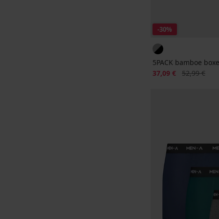
-30%
5PACK bamboe boxer
Korting
Oorspronkeli
37,09 €
52,99 €