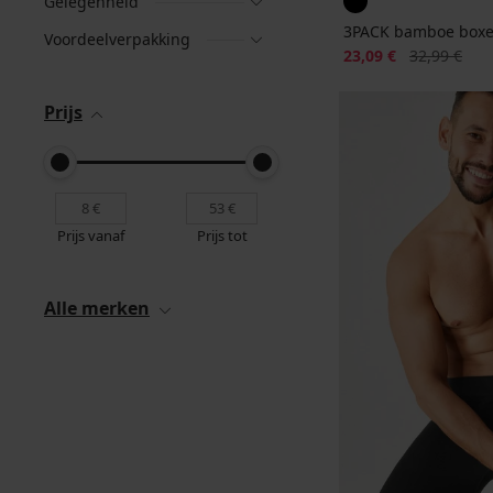
Gelegenheid
3PACK bamboe boxe
Voordeelverpakking
Korting
Oorspronkeli
23,09 €
32,99 €
Prijs
Prijs vanaf
Prijs tot
Alle merken