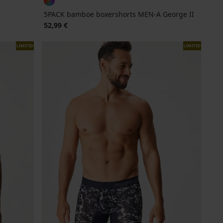
5PACK bamboe boxershorts MEN-A George II
52,99 €
LIMITED
LIMITED