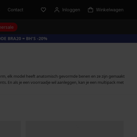
n
Contact
Inloggen
Winkelwagen
ersale
DE BRA20 = BH'S -20%
vorm, elk model heeft anatomisch gevormde benen en ze zijn gemaakt
ts. En als je een voorraadje wil aanleggen, kan je een multipack met