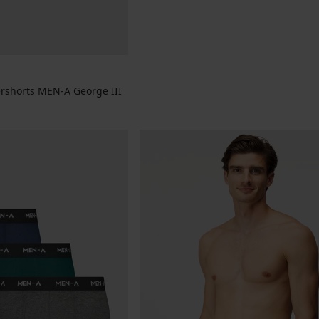
shorts MEN-A George III
jke prijs