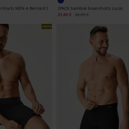
rshorts MEN-A Bernard I
2PACK bamboe boxershorts Lucas
jke prijs
Korting
Oorspronkelijke prijs
25,89 €
36,99 €
LIMITED