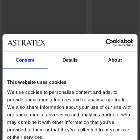
Consent
Details
About
This website uses cookies
We use cookies to personalise content and ads, to
3+1 GRATIS
provide social media features and to analyse our traffic.
3+1 GRATIS
Bestseller
We also share information about your use of our site with
5
our social media, advertising and analytics partners who
Klassieke slip Super Soft met modal,
Slip Elisa met hoge tail
may combine it with other information that you’ve
met hoge taille
7,29 €
provided to them or that they’ve collected from your use
9,29 €
of their services.