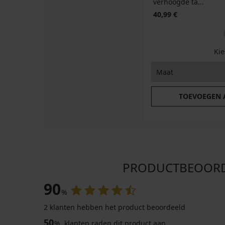
verhoogde ta...
40,99 €
Ki
TOEVOEGEN
PRODUCTBEOORDELI
90
%
2 klanten hebben het product beoordeeld
50
%
klanten raden dit product aan