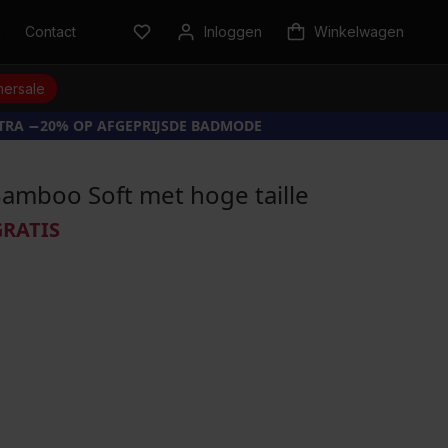
n
Contact
Inloggen
Winkelwagen
ersale
XTRA −20% OP AFGEPRIJSDE BADMODE
Bamboo Soft met hoge taille
GRATIS