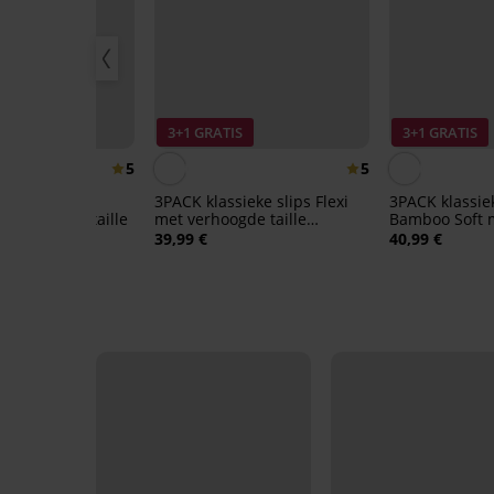
IS
3+1 GRATIS
3+1 GRATIS
5
5
sieke slips
3PACK klassieke slips Flexi
3PACK klassiek
t met hoge taille
met verhoogde taille
Bamboo Soft 
naadloos
taille
39,99 €
40,99 €