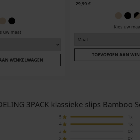
29,99 €
Kies uw maa
es uw maat
TOEVOEGEN AAN WI
 AAN WINKELWAGEN
NG 3PACK klassieke slips Bamboo Sof
5
1x
4
1x
3
0x
2
0x