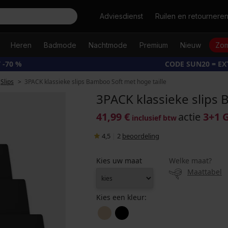
Zoeken
Adviesdienst
Ruilen en retournere
Heren
Badmode
Nachtmode
Premium
Nieuw
Zom
 -70 %
CODE SUN20 = E
Slips
3PACK klassieke slips Bamboo Soft met hoge taille
3PACK klassieke slips 
41,99 €
actie
3+1 
inclusief btw
4,5
|
2
beoordeling
Kies uw maat
Welke maat?
Maattabel
Kies een kleur: