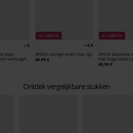
3+1 GRATIS
3+1 GRATIS
5
4,9
e slips
3PACK corrigerende slips Iga
3PACK klassieke s
met verhoogde
met hoge taille n
40,99 €
40,99 €
Ontdek vergelijkbare stukken