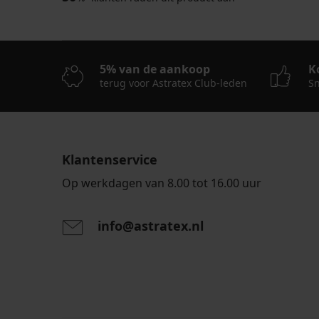
5% van de aankoop
K
terug voor Astratex Club-leden
Sn
Klantenservice
Op werkdagen van 8.00 tot 16.00 uur
info@astratex.nl
Door het invoeren van je e-mailadres ga je akkoord
persoonsgegevens in overeenstemming met de voo
persoonsgegevens
.