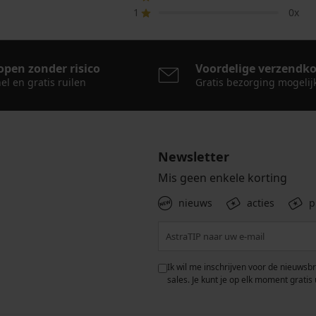
1
0x
open zonder risico
Voordelige verzendk
el en gratis ruilen
Gratis bezorging mogelij
Newsletter
Mis geen enkele korting
nieuws
acties
p
 met de verwerking van
Ik wil me inschrijven voor de nieuwsb
rwaarden voor de
bescherming van
sales. Je kunt je op elk moment gratis 