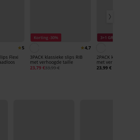
Korting -30%
3+1 GRATIS
5
4,7
lips Flexi
3PACK klassieke slips RIB
2PACK klassieke slip
aadloos
met verhoogde taille
met verhoogde taille
23,79 €
33,99 €
23,99 €