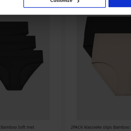
Customize
s Bamboo Soft met
2PACK klassieke slips Bamboo S