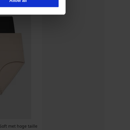
Allow all
oft met hoge taille