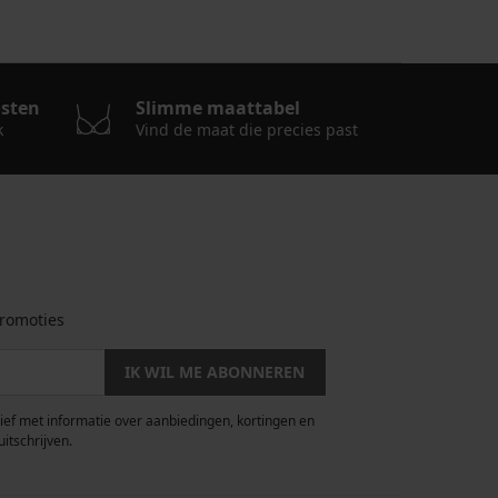
osten
Slimme maattabel
k
Vind de maat die precies past
romoties
IK WIL ME ABONNEREN
rief met informatie over aanbiedingen, kortingen en
uitschrijven.