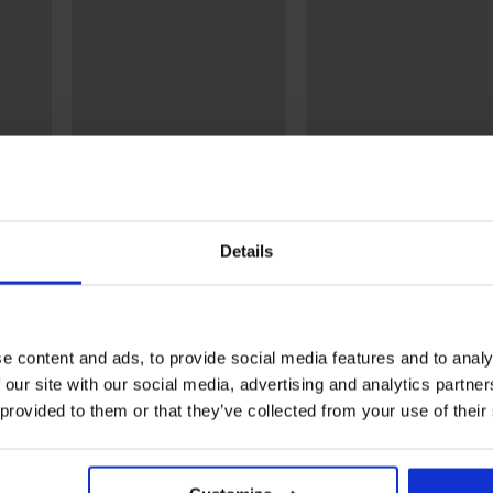
3+1 GRATIS
3+1 GRATIS
4,6
5
met
3PACK klassieke slips Flexi I
3PACK hipsters Simple L
naadloos
II
Details
36,99 €
29,99 €
e content and ads, to provide social media features and to analy
Uit dezelfde collectie
 our site with our social media, advertising and analytics partn
 provided to them or that they’ve collected from your use of their