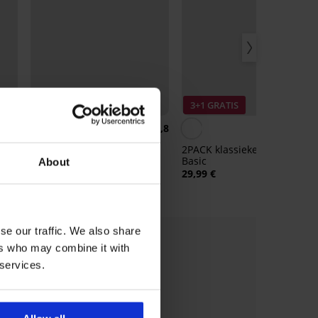
3+1 GRATIS
3+1 GRATIS
5
3,8
ace
3PACK bikinislips Simple
2PACK klassieke slips Noa
Basic
29,99 €
About
29,99 €
se our traffic. We also share
ers who may combine it with
 services.