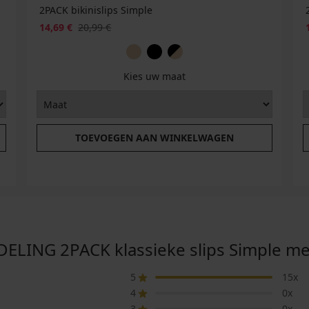
2PACK bikinislips Simple
14,69 €
20,99 €
Kies uw maat
TOEVOEGEN AAN WINKELWAGEN
NG 2PACK klassieke slips Simple met
5
15x
4
0x
3
0x