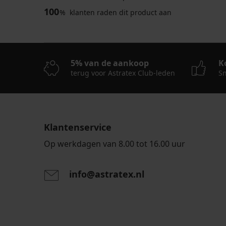
100
%
klanten raden dit product aan
5% van de aankoop
K
terug voor Astratex Club-leden
Sn
Klantenservice
Op werkdagen van 8.00 tot 16.00 uur
info@astratex.nl
Door het invoeren van je e-mailadres ga je akkoord
persoonsgegevens in overeenstemming met de voo
persoonsgegevens
.