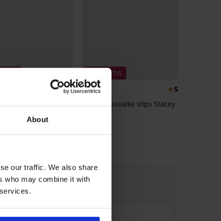
RATIS
3+1 GRATIS
5
5
eke slip Blanca met
2PACK klassieke slips Stacey
gde taille katoen
16,99 €
About
€
se our traffic. We also share
ers who may combine it with
 services.