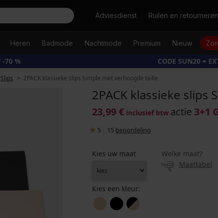
Zoeken
Adviesdienst
Ruilen en retournere
Heren
Badmode
Nachtmode
Premium
Nieuw
Zom
 -70 %
CODE SUN20 = E
Slips
2PACK klassieke slips Simple met verhoogde taille
2PACK klassieke slips 
23,99 €
actie
3+1 
inclusief btw
5
|
15
beoordeling
Kies uw maat
Welke maat?
Maattabel
Kies een kleur: