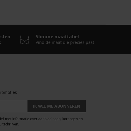
osten
Slimme maattabel
k
Vind de maat die precies past
romoties
IK WIL ME ABONNEREN
rief met informatie over aanbiedingen, kortingen en
uitschrijven.