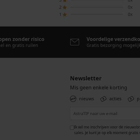
2
0x
1
0x
open zonder risico
Voordelige verzendk
el en gratis ruilen
Gratis bezorging mogelij
Newsletter
Mis geen enkele korting
nieuws
acties
p
 met de verwerking van
Ik wil me inschrijven voor de nieuwsb
rwaarden voor de
bescherming van
sales. Je kunt je op elk moment gratis 