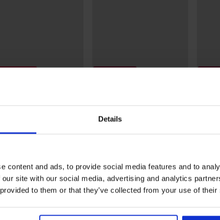
rting -30%
3+1 GRATIS
3+1 G
5
5
CK bikinislips Pure
Klassieke slip Mystic Lace
Klassi
oen
verhoo
26,99 €
Details
49 €
24,99 €
17,99 
e content and ads, to provide social media features and to analy
 our site with our social media, advertising and analytics partn
Uit dezelfde collectie
 provided to them or that they’ve collected from your use of their