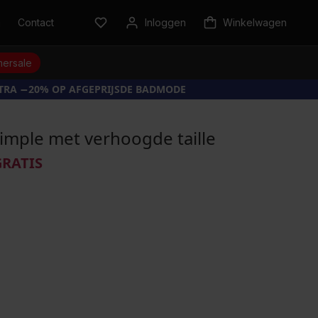
n
Contact
Inloggen
Winkelwagen
ersale
XTRA −20% OP AFGEPRIJSDE BADMODE
Simple met verhoogde taille
GRATIS