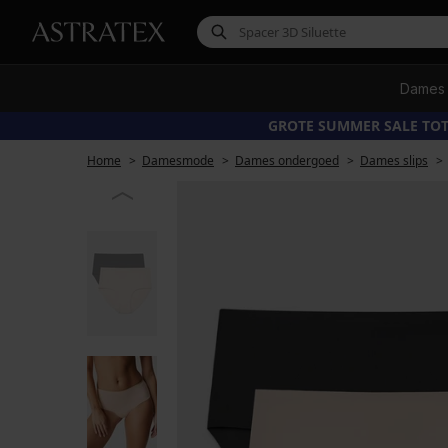
Dames
GROTE SUMMER SALE TOT
Home
Damesmode
Dames ondergoed
Dames slips