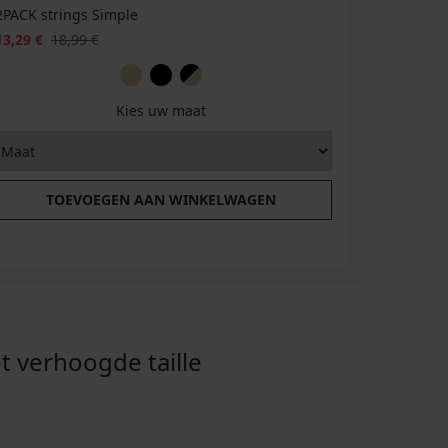
2PACK strings Simple
2PACK bik
13,29 €
18,99 €
20,99 €
Kies uw maat
TOEVOEGEN AAN WINKELWAGEN
T
 verhoogde taille