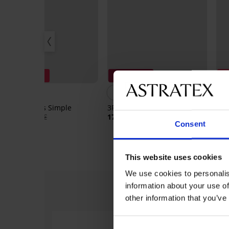
Korting -30%
3+1 GRATIS
Ko
4,6
3PACK strings Simple
3PACK klassieke slips Katrin
3PA
kat
18,89 €
26,99 €
17,99 €
Consent
17,
This website uses cookies
We use cookies to personalis
information about your use of
other information that you’ve