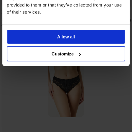
3+1 GRATIS
Korting -50%
provided to them or that they’ve collected from your use
5
of their services.
Klassieke slip Tea met hoge taille
2PACK klassieke slips 
9,29 €
15,99 €
31,99 €
Allow all
Uit dezelfde collectie
Tonen
Customize