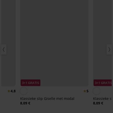
3+1 GRATIS
3+1 GRATIS
4,8
5
Klassieke slip Giselle met modal
Klassieke sl
8,09 €
8,09 €