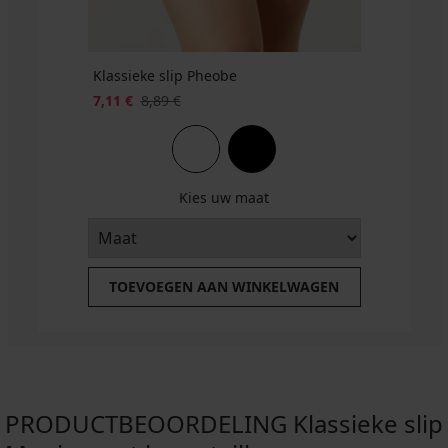
3+1
taille
GRATIS
8,09
€
actie
Klassieke slip Pheobe
3+1
7,11 €
8,89 €
GRATIS
Kies uw maat
TOEVOEGEN AAN WINKELWAGEN
PRODUCTBEOORDELING Klassieke slip