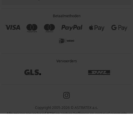
Betaalmethoden
Vervoerders
Copyright 2005-2026 © ASTRATEX a.s.
Alle prijzen zijn inclusief BTW en andere heffingen en exclusief eventuele
verzendkosten en servicekosten.
Programia – webshops