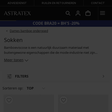
ADVIESDIENST
RUILEN EN RETOURNEREN
CONTACT
CODE BRA20 = BH'S -20%
Dames bamboe ondergoed
Sokken
Bamboeviscose is een natuurlijk duurzaam materiaal met
buitengewone eigenschappen die de mode-industrie niet zijn
ontgaan. Sokken met bamboecellulose absorberen vocht en
Meer tonen
ongewenste geurtjes, hebben een antibacteriële werking en houden
je warm, maar laten je huid ook ademen. Bamboe damessokken zijn
geschikt voor dagelijks gebruik, maar ook voor sporten of lange
FILTERS
wandelingen. Als je bamboe sokken eenmaal hebt uitgeprobeerd, is
de kans groot dat je het niet bij één paar houdt.
Sorteren op:
TOP