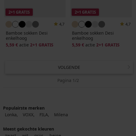
2+1 GRATIS
2+1 GRATIS
4,7
4,7
Bamboe sokken Desi
Bamboe sokken Desi
enkelhoog
enkelhoog
5,59 €
actie
2+1 GRATIS
5,59 €
actie
2+1 GRATIS
VOLGENDE
Pagina 1/2
Populairste merken
Lonka
VOXX
FILA
Milena
Meest gekochte kleuren
zwart
wit
grijs
beige