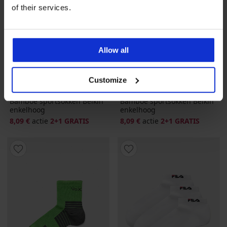
of their services.
Allow all
2+1 GRATIS
2+1 GRATIS
4,9
4,9
Customize
Bamboe sportsokken Belkin
Bamboe sportsokken Belkin
enkelhoog
enkelhoog
8,09 €
actie
2+1 GRATIS
8,09 €
actie
2+1 GRATIS