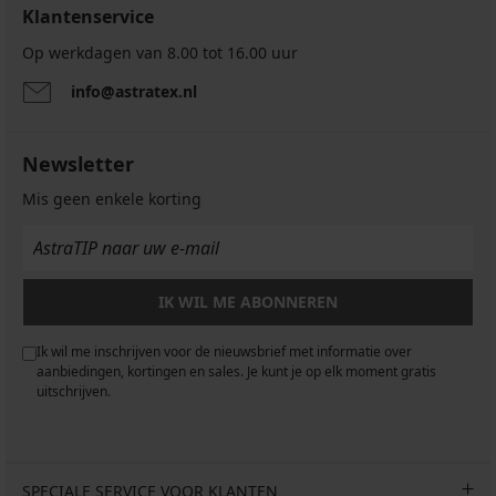
GRATIS
Klantenservice
code
3,89
13,49
ALL25
€
€
Op werkdagen van 8.00 tot 16.00 uur
code
code
ALL25
ALL25
info@astratex.nl
Newsletter
Mis geen enkele korting
IK WIL ME ABONNEREN
Ik wil me inschrijven voor de nieuwsbrief met informatie over
aanbiedingen, kortingen en sales. Je kunt je op elk moment gratis
uitschrijven.
SPECIALE SERVICE VOOR KLANTEN