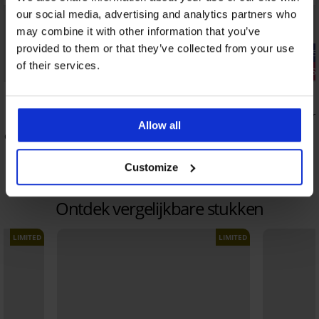
our social media, advertising and analytics partners who
may combine it with other information that you’ve
provided to them or that they’ve collected from your use
-25% ALL25
-25% ALL25
of their services.
2+1 GRATIS
2+1 GRATIS
4,9
5
3PACK sokken Floui kort
3PACK bamb
Allow all
17,99 €
8,49 €
hoog
13,49 €
6,37 €
code:
ALL25
code:
Customize
Ontdek vergelijkbare stukken
LIMITED
LIMITED