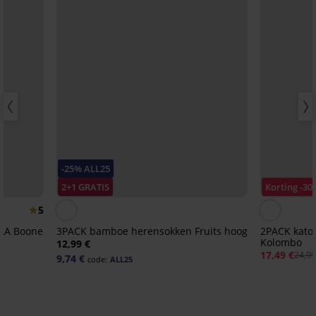
-25% ALL25
2+1 GRATIS
Korting -30
5
ILA Boone
3PACK bamboe herensokken Fruits hoog
2PACK kato
Kolombo
12,99 €
17,49 €
24,99
9,74 €
code:
ALL25