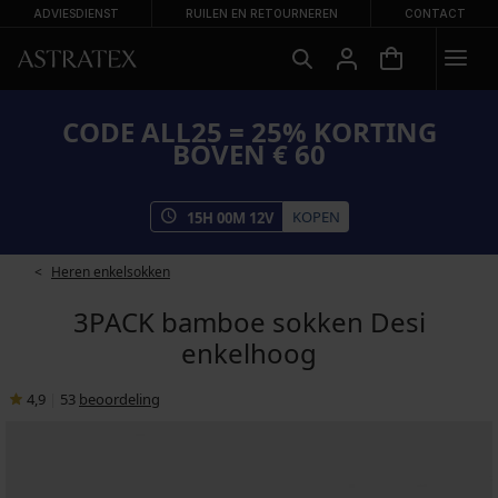
ADVIESDIENST
RUILEN EN RETOURNEREN
CONTACT
CODE ALL25 = 25% KORTING
BOVEN € 60
KOPEN
15
H
00
M
11
V
Heren enkelsokken
3PACK bamboe sokken Desi
enkelhoog
4,9
|
53
beoordeling