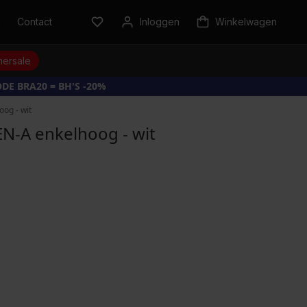
n
Contact
Inloggen
Winkelwagen
ersale
DE BRA20 = BH'S -20%
og - wit
N-A enkelhoog - wit