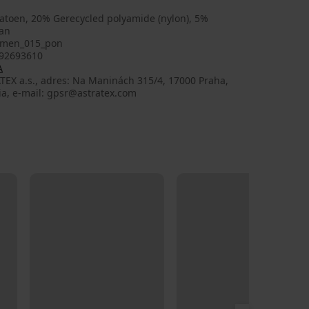
atoen, 20% Gerecycled polyamide (nylon), 5%
aan
men_015_pon
92693610
A
TEX a.s., adres: Na Maninách 315/4, 17000 Praha,
ia, e-mail: gpsr@astratex.com