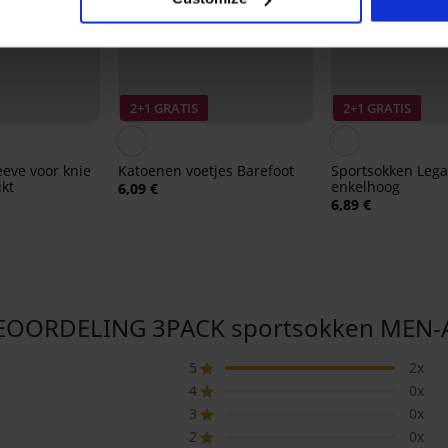
2+1 GRATIS
2+1 GRATIS
eve voor knie
Katoenen voetjes Barefoot
Sportsokken Leg
kt
enkelhoog
6,09 €
6,89 €
OORDELING 3PACK sportsokken MEN-A
5
2x
4
0x
3
0x
2
0x