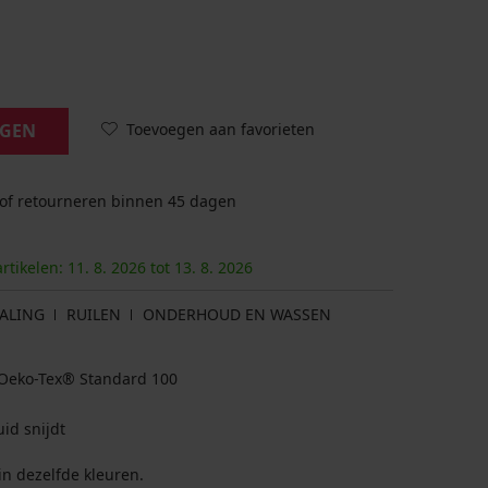
Toevoegen aan favorieten
AGEN
 of retourneren binnen 45 dagen
artikelen:
11. 8.
2026
tot
13. 8.
2026
ALING
RUILEN
ONDERHOUD EN WASSEN
at Oeko-Tex® Standard 100
id snijdt
in dezelfde kleuren.