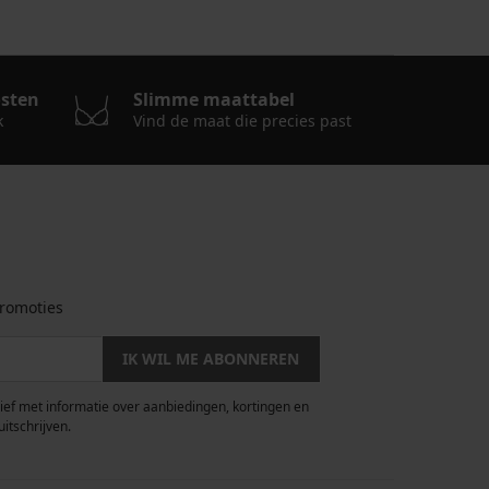
osten
Slimme maattabel
k
Vind de maat die precies past
romoties
IK WIL ME ABONNEREN
rief met informatie over aanbiedingen, kortingen en
uitschrijven.