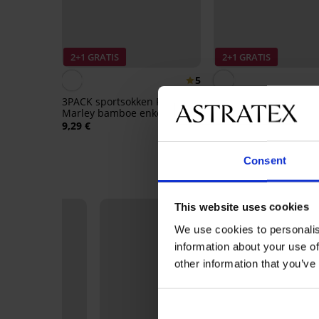
2+1 GRATIS
2+1 GRATIS
5
3PACK sportsokken FILA
3PACK bamboe sokke
Marley bamboe enkelhoog
kort
9,29 €
8,09 €
Consent
This website uses cookies
We use cookies to personalis
information about your use of
other information that you’ve