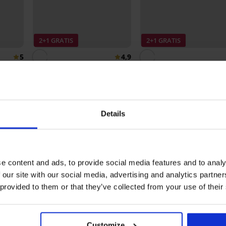
2+1 GRATIS
2+1 GRATIS
5
4,9
n Ekom
3PACK sportsokken Codex
kort
Sokken Setra enkelhoog
17,99 €
5,19 €
Details
Ontdek vergelijkbare stukken
e content and ads, to provide social media features and to analy
 our site with our social media, advertising and analytics partn
 provided to them or that they’ve collected from your use of their
Customize