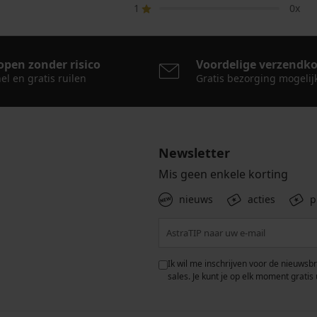
1
0x
open zonder risico
Voordelige verzendk
el en gratis ruilen
Gratis bezorging mogelij
Newsletter
Mis geen enkele korting
nieuws
acties
p
 met de verwerking van
Ik wil me inschrijven voor de nieuwsb
rwaarden voor de
bescherming van
sales. Je kunt je op elk moment gratis 