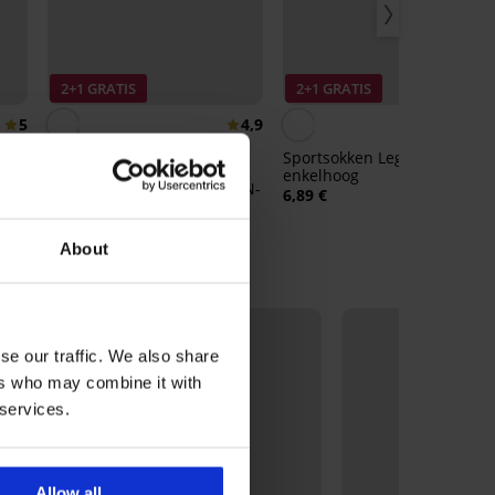
2+1 GRATIS
2+1 GRATIS
5
4,9
Sportsokken Legan
enkelhoog
3PACK bamboe sokken MEN-
6,89 €
A hoog
10,99 €
About
se our traffic. We also share
ers who may combine it with
 services.
Allow all