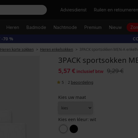
Zoeken
Adviesdienst
Ruilen en retournere
Heren
Badmode
Nachtmode
Premium
Nieuw
Zom
 -70 %
CO
Heren korte sokken
Heren enkelsokken
3PACK sportsokken MEN-A enkelho
3PACK sportsokken ME
5,57 €
9,29 €
inclusief btw
5
|
2
beoordeling
Kies uw maat
Kies een kleur:
wit