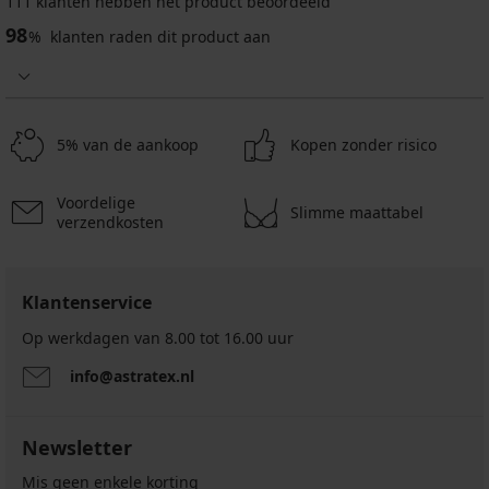
111 klanten hebben het product beoordeeld
3PACK
98
sokken
%
klanten raden dit product aan
3PACK
FILA
katoenen
Kai
herensokken
enkelhoog
JACK
AND
10,99
JONES
€
5% van de aankoop
Kopen zonder risico
JACLouis...
actie
10,99
2+1
€
GRATIS
Voordelige
Slimme maattabel
actie
8,79
verzendkosten
2+1
€
GRATIS
code
GET20
8,79
Klantenservice
€
code
Op werkdagen van 8.00 tot 16.00 uur
GET20
info@astratex.nl
Newsletter
Mis geen enkele korting