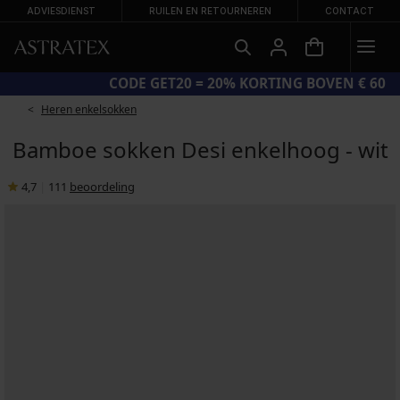
ADVIESDIENST
RUILEN EN RETOURNEREN
CONTACT
GROTE ZOMERSALE TOT -70%
Heren enkelsokken
Bamboe sokken Desi enkelhoog - wit
4,7
|
111
beoordeling