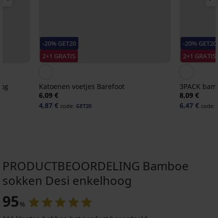
-20% GET20
-20% GET20
2+1 GRATIS
2+1 GRATIS
oog
Katoenen voetjes Barefoot
3PACK bamb
6,09 €
8,09 €
4,87 €
6,47 €
code:
GET20
code:
PRODUCTBEOORDELING Bamboe
sokken Desi enkelhoog
2+1 GRATIS
2+1 GRATIS
-20 % GET20
-20 % GET20
ITED
95
%