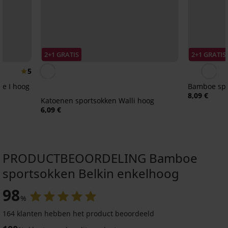
2+1 GRATIS
2+1 GRATIS
5
e I hoog
Bamboe spo
8,09 €
Katoenen sportsokken Walli hoog
6,09 €
PRODUCTBEOORDELING Bamboe
sportsokken Belkin enkelhoog
98
%
164 klanten hebben het product beoordeeld