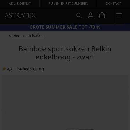
ADVIESDIENST
RUILEN EN RETOURNEREN
CONTACT
CODE BRA20 = BH'S -20%
Heren enkelsokken
Bamboe sportsokken Belkin
enkelhoog - zwart
4,9
|
164
beoordeling