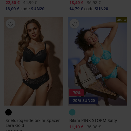
Korting
Oorspronkelijke prijs
Korting
Oorspronkelijke prijs
22,50 €
44,99 €
18,49 €
36,98 €
18,00 €
code
SUN20
14,79 €
code
SUN20
LIMITED
-70%
-20 % SUN20
Sneldrogende bikini Spacer
Bikini PINK STORM Salty
Lara Gold
Korting
Oorspronkelijke prijs
11,10 €
36,98 €