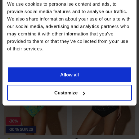
We use cookies to personalise content and ads, to
4,6
provide social media features and to analyse our traffic.
Bikini Satin Red
Afslankend badpak Spacer
We also share information about your use of our site with
Flowerkiss
Korting
Oorspronkelijke prijs
26,49 €
52,98 €
our social media, advertising and analytics partners who
146,99 €
21,19 €
code
SUN20
may combine it with other information that you’ve
provided to them or that they’ve collected from your use
LIMITED
of their services.
Allow all
Customize
-30%
-20 % SUN20