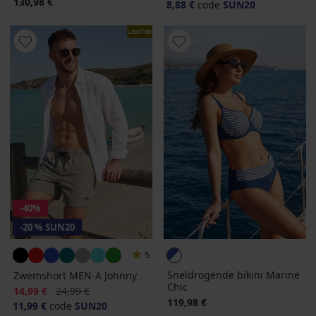
130,98 €
8,88 €
code
SUN20
LIMITED
-40%
-20 % SUN20
5
Sneldrogende bikini Marine
Zwemshort MEN-A Johnny
Chic
Korting
Oorspronkelijke prijs
14,99 €
24,99 €
119,98 €
11,99 €
code
SUN20