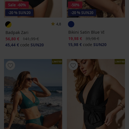
Sale
-60%
-50%
-20 % SUN20
-20 % SUN20
4,8
Bikini Satin Blue VI
Badpak Zari
Korting
Oorspronkelijke prijs
Korting
Oorspronkelijke prijs
19,98 €
39,98 €
56,80 €
141,99 €
15,98 €
code
SUN20
45,44 €
code
SUN20
LIMITED
LIMITED