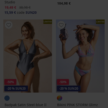
Studio
104,98 €
Korting
Oorspronkelijke prijs
19,49 €
38,98 €
15,59 €
code
SUN20
LIMITED
LIMITED
-50%
-50%
-20 % SUN20
-20 % SUN20
Badpak Satin Steel-blue II
Bikini PINK STORM Glimz