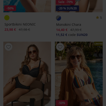
Sale
-70%
-50%
-20 % SUN20
5
Sportbikini NEONIC
Monokini Chara
Korting
Oorspronkelijke prijs
23,98 €
47,98 €
Korting
Oorspronkelijke prijs
14,40 €
47,99 €
11,52 €
code
SUN20
LIMITED
-50%