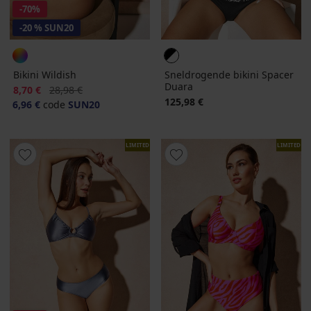
-70%
-20 % SUN20
Bikini Wildish
Sneldrogende bikini Spacer
Duara
Korting
Oorspronkelijke prijs
8,70 €
28,98 €
125,98 €
6,96 €
code
SUN20
LIMITED
LIMITED