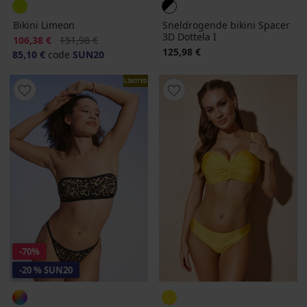
Bikini Limeon
Sneldrogende bikini Spacer
3D Dottela I
Korting
Oorspronkelijke prijs
106,38 €
151,98 €
125,98 €
85,10 €
code
SUN20
LIMITED
-70%
-20 % SUN20