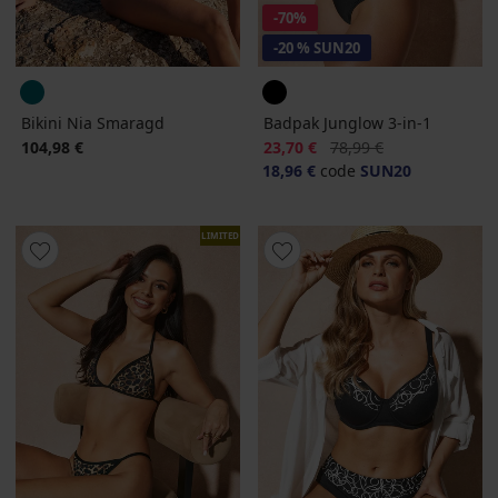
-70%
-20 % SUN20
Bikini Nia Smaragd
Badpak Junglow 3-in-1
Korting
Oorspronkelijke prijs
104,98 €
23,70 €
78,99 €
18,96 €
code
SUN20
LIMITED