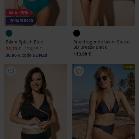
Sale
-70%
-20 % SUN20
Bikini Splash Blue
Sneldrogende bikini Spacer
3D Breeze Black
Korting
Oorspronkelijke prijs
38,70 €
128,98 €
113,98 €
30,96 €
code
SUN20
LIMITED