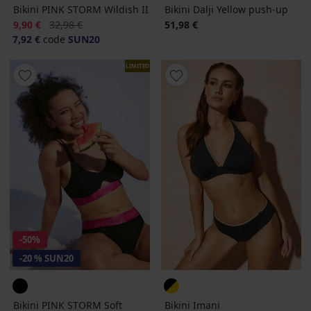
Bikini PINK STORM Wildish II
Bikini Dalji Yellow push-up
Korting
Oorspronkelijke prijs
9,90 €
32,98 €
51,98 €
7,92 €
code
SUN20
LIMITED
-50%
-20 % SUN20
Bikini PINK STORM Soft
Bikini Imani