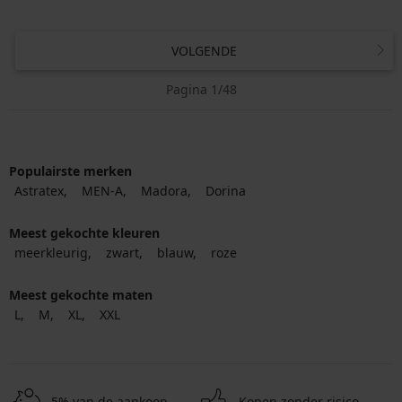
VOLGENDE
Pagina 1/48
Populairste merken
Astratex
MEN-A
Madora
Dorina
Meest gekochte kleuren
meerkleurig
zwart
blauw
roze
Meest gekochte maten
L
M
XL
XXL
5% van de aankoop
Kopen zonder risico