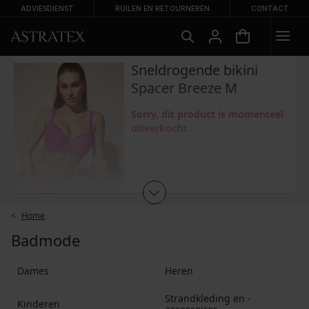
ADVIESDIENST
RUILEN EN RETOURNEREN
CONTACT
Sneldrogende bikini
Verwante producten
LIMITED
Spacer Breeze M
Sorry, dit product is momenteel
uitverkocht.
Home
Badmode
Productbeschrijving:
Dames
Heren
Met beugelVoorgevormde cupsVoorkant
gladVerstelbare schouderbandjesOok geschikt voor
Strandkleding en -
grote borstenAchtersluitng met metalen
Kinderen