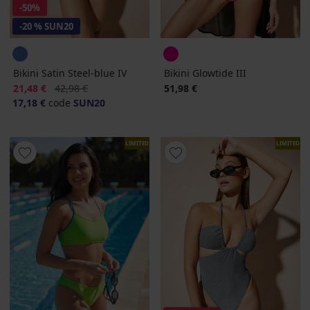
-50%
-20 % SUN20
Bikini Satin Steel-blue IV
Bikini Glowtide III
Korting
Oorspronkelijke prijs
21,48 €
42,98 €
51,98 €
17,18 €
code
SUN20
LIMITED
LIMITED