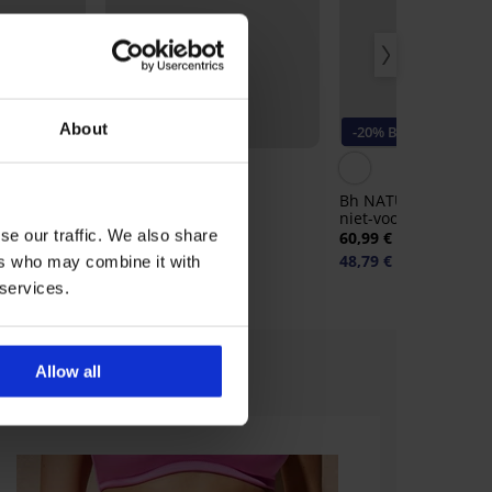
About
Korting -20%
-20% BRA20
5
uxe
Bikini Black Luxe
Bh NATURANA Satur
niet-voorgevormd ka
81,58 €
101,98 €
se our traffic. We also share
60,99 €
48,79 €
ers who may combine it with
code:
BRA20
 services.
Allow all