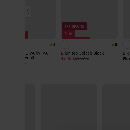
1+1 GRATIS
Sale
Korting -30%
Korting -50%
5
5
Bikinibroekje DIVA by IVA
Bikinitop Splash Black
Bik
Brazilian Babydoll
43,49 €
86,99 €
99,
25,89 €
36,99 €