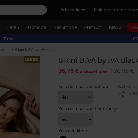
Zoeken
Adviesdienst
Ruilen en retournere
Heren
Badmode
Nachtmode
Premium
Nieuw
Zom
 -70 %
CO
ikini
Bikini DIVA by IVA Black
Bikini DIVA by IVA Blac
LIMITED
96,78 €
120,98 €
inclusief btw
Kies de maat van de top
Welke ma
Maa
Kies de maat van het broekje
Kies een kleur: