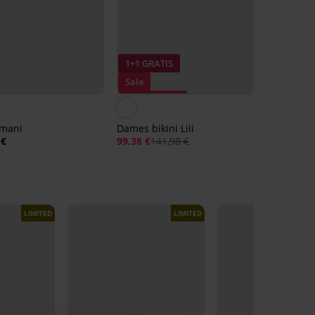
1+1 GRATIS
Sale
Korting -30%
Imani
Dames bikini Lili
 €
99,38 €
141,98 €
LIMITED
LIMITED