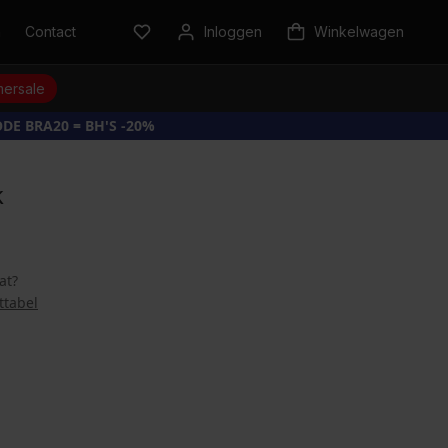
n
Contact
Inloggen
Winkelwagen
ersale
DE BRA20 = BH'S -20%
k
at?
ttabel