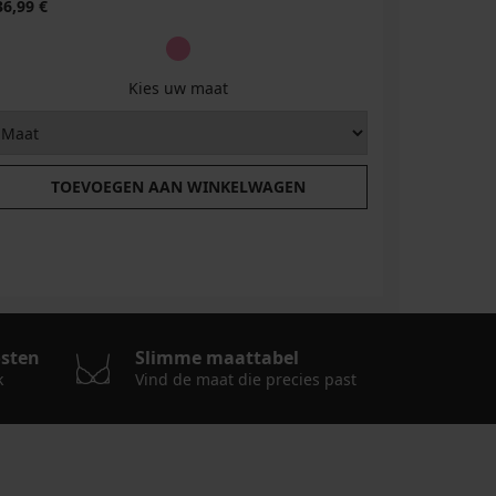
36,99 €
83,99 €
Kies uw maat
TOEVOEGEN AAN WINKELWAGEN
T
osten
Slimme maattabel
k
Vind de maat die precies past