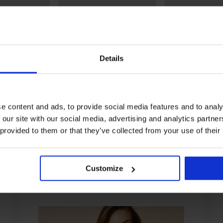
Details
Korting -30%
Korting -20%
5
n Icon Cotton
Bikini DIVA by IVA Babydoll
Bikinitop Black L
ette
84,68 €
120,98 €
55,19 €
68,99 €
e content and ads, to provide social media features and to analy
 our site with our social media, advertising and analytics partn
 provided to them or that they’ve collected from your use of their
Uit dezelfde collectie
Customize