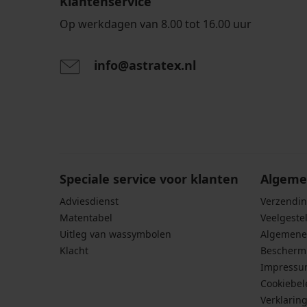
Klantenservice
Op werkdagen van 8.00 tot 16.00 uur
info@astratex.nl
Door het invoeren van je e-mailadres ga je akkoord
persoonsgegevens in overeenstemming met de voo
persoonsgegevens
.
Speciale service voor klanten
Algeme
Adviesdienst
Verzendin
Matentabel
Veelgeste
Uitleg van wassymbolen
Algemene
Klacht
Bescherm
Impress
Cookiebel
Verklarin