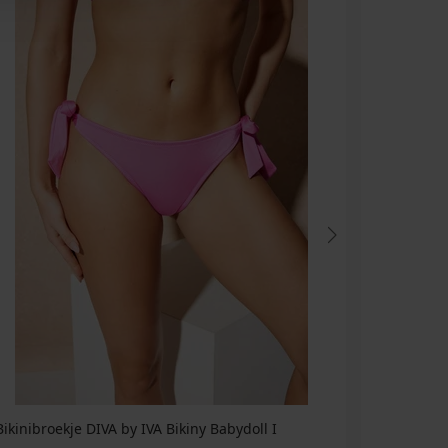
Bikinibroekje DIVA by IVA Bikiny Babydoll I
Bikinitop