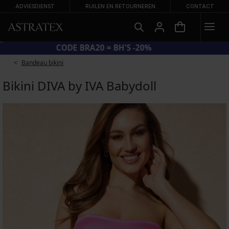
ADVIESDIENST
RUILEN EN RETOURNEREN
CONTACT
CODE BRA20 = BH'S -20%
Bandeau bikini
Bikini DIVA by IVA Babydoll