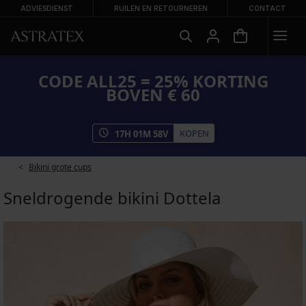
ADVIESDIENST
RUILEN EN RETOURNEREN
CONTACT
CODE ALL25 = 25% KORTING
BOVEN € 60
KOPEN
17
H
01
M
57
V
Bikini grote cups
Sneldrogende bikini Dottela