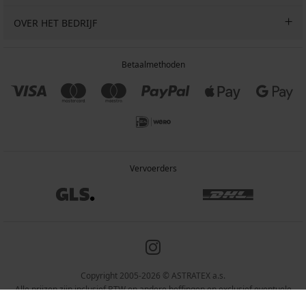
OVER HET BEDRIJF
Betaalmethoden
Vervoerders
Copyright 2005-2026 © ASTRATEX a.s.
Alle prijzen zijn inclusief BTW en andere heffingen en exclusief eventuele
verzendkosten en servicekosten.