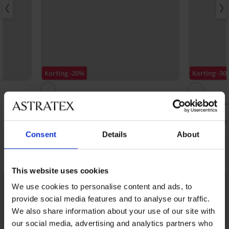
Korting -20%
Korting -30
Sneldrogende bikini Spacer Roselle
Sneldrogend
Smaragd
83,98 €
104,98 €
84,68 €
120,9
Consent
Details
About
Ontdek vergelijkbare stukken
This website uses cookies
We use cookies to personalise content and ads, to
provide social media features and to analyse our traffic.
We also share information about your use of our site with
our social media, advertising and analytics partners who