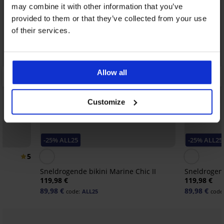
may combine it with other information that you’ve
provided to them or that they’ve collected from your use
of their services.
Allow all
Customize
-25% ALL25
-25% ALL25
5
Sneldrogende bikini Marine Chic II
Sneldrogend
119,98 €
119,98 €
89,98 €
89,98 €
code:
ALL25
code