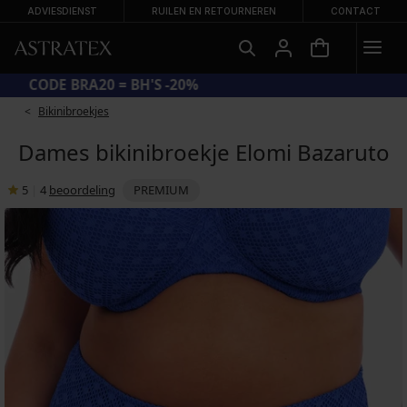
ADVIESDIENST
RUILEN EN RETOURNEREN
CONTACT
CODE BRA20 = BH'S -20%
Bikinibroekjes
Dames bikinibroekje Elomi Bazaruto
5
|
4
beoordeling
PREMIUM