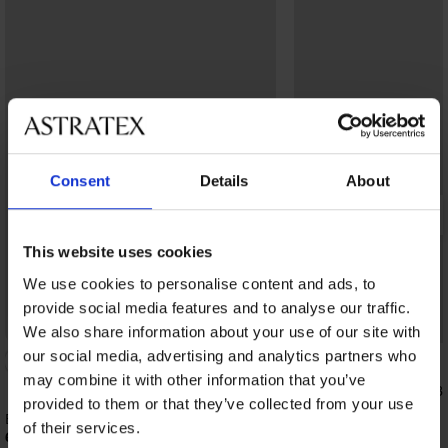
Consent
Details
About
This website uses cookies
We use cookies to personalise content and ads, to
provide social media features and to analyse our traffic.
Bestseller
Bestseller
We also share information about your use of our site with
our social media, advertising and analytics partners who
5
may combine it with other information that you’ve
Bh Simplicity T-Shirt 
provided to them or that they’ve collected from your use
26,99 €
Bh Spacer 3D Lady Grace New
of their services.
62,99 €