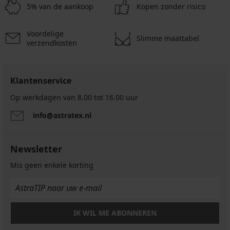
36,99
€
€
52,99
20,99
€
€
€
€
€
€
5% van de aankoop
Kopen zonder risico
€
41,99
€
€
€
Voordelige
Slimme maattabel
verzendkosten
Klantenservice
Op werkdagen van 8.00 tot 16.00 uur
info@astratex.nl
Newsletter
Mis geen enkele korting
IK WIL ME ABONNEREN