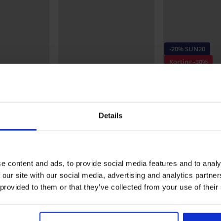
-20% SUN20
Korting -30%
5
5
 Nautica Glow
Bikinibroekje Imani
Bikinibroekje Li
36,99 €
52,99 €
29,67 €
code:
SUN2
Details
Uit dezelfde collectie
e content and ads, to provide social media features and to analy
 our site with our social media, advertising and analytics partn
 provided to them or that they’ve collected from your use of their