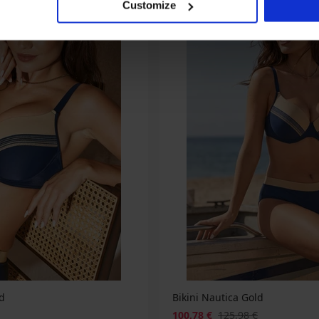
Customize
d
Bikini Nautica Gold
100,78 €
125,98 €