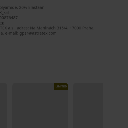
olyamide, 20% Elastaan
X_kal
90876487
ex
TEX a.s., adres: Na Maninách 315/4, 17000 Praha,
ia, e-mail: gpsr@astratex.com
LIMITED