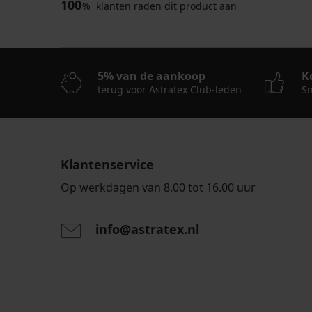
100
%
klanten raden dit product aan
5% van de aankoop
K
terug voor Astratex Club-leden
Sn
Klantenservice
Op werkdagen van 8.00 tot 16.00 uur
info@astratex.nl
Door het invoeren van je e-mailadres ga je akkoord
persoonsgegevens in overeenstemming met de voo
persoonsgegevens
.