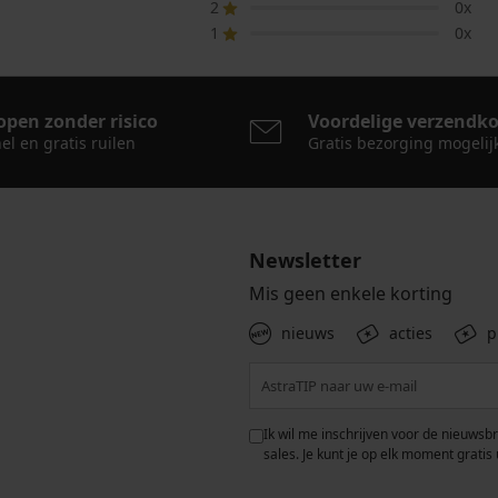
2
0x
1
0x
open zonder risico
Voordelige verzendk
el en gratis ruilen
Gratis bezorging mogelij
Newsletter
Mis geen enkele korting
nieuws
acties
p
 met de verwerking van
Ik wil me inschrijven voor de nieuwsb
rwaarden voor de
bescherming van
sales. Je kunt je op elk moment gratis 