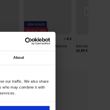
-20% SUN20
Korting -30%
5
4,3
meon
Bikinibroekje Fleur Marine
Bikinibroekje Olivia I
32,99 €
32,99 €
18,47 €
0
code:
SUN20
About
se our traffic. We also share
ers who may combine it with
 services.