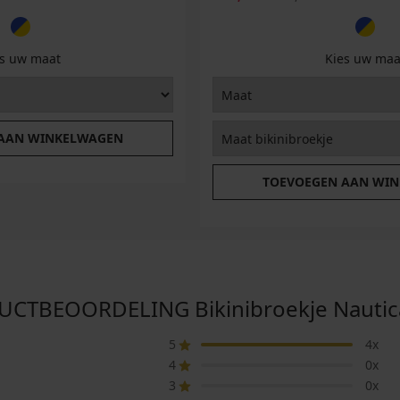
es uw maat
Kies uw maa
 AAN WINKELWAGEN
TOEVOEGEN AAN WI
CTBEOORDELING Bikinibroekje Nautic
5
4x
4
0x
3
0x