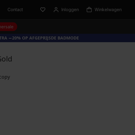
n
Contact
Inloggen
Winkelwagen
ersale
XTRA −20% OP AFGEPRIJSDE BADMODE
Gold