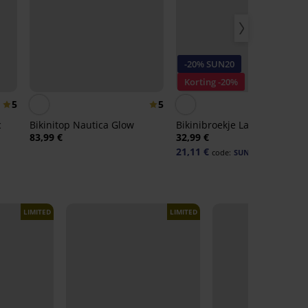
-20% SUN20
Korting -20%
5
5
4,
c
Bikinitop Nautica Glow
Bikinibroekje Lara
83,99 €
32,99 €
21,11 €
code:
SUN20
LIMITED
LIMITED