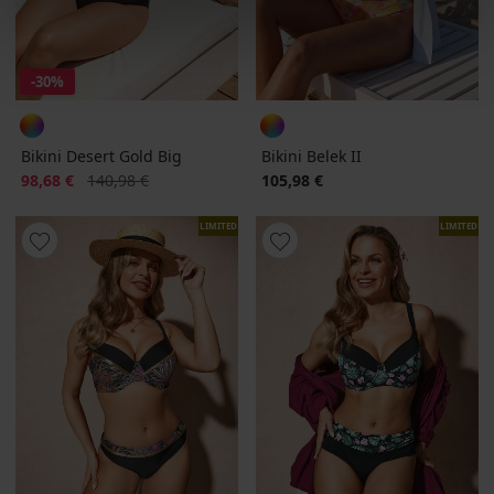
-30%
Bikini Desert Gold Big
Bikini Belek II
Korting
Oorspronkelijke prijs
98,68 €
140,98 €
105,98 €
LIMITED
LIMITED