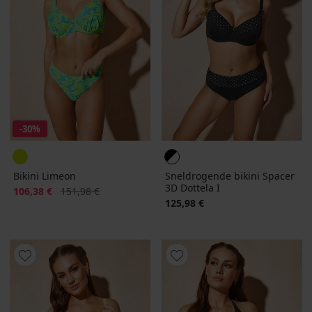
-30%
Bikini Limeon
Sneldrogende bikini Spacer
3D Dottela I
Korting
Oorspronkelijke prijs
106,38 €
151,98 €
125,98 €