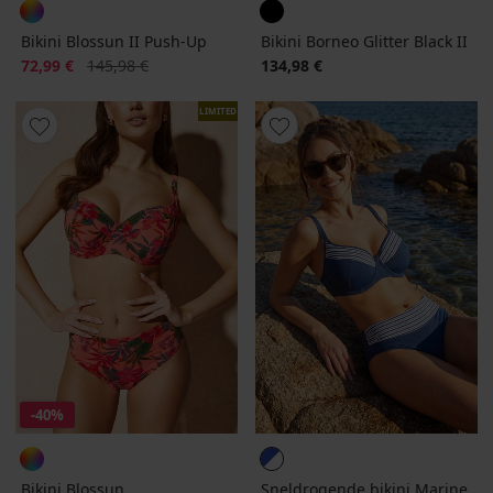
Bikini Blossun II Push-Up
Bikini Borneo Glitter Black II
Korting
Oorspronkelijke prijs
72,99 €
145,98 €
134,98 €
LIMITED
-40%
Bikini Blossun
Sneldrogende bikini Marine