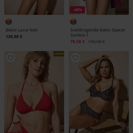
-40%
Bikini Lucia Noir
Sneldrogende bikini Spacer
Sunkiss I
136,98 €
Korting
Oorspronkelijke prijs
78,58 €
130,98 €
LIMITED