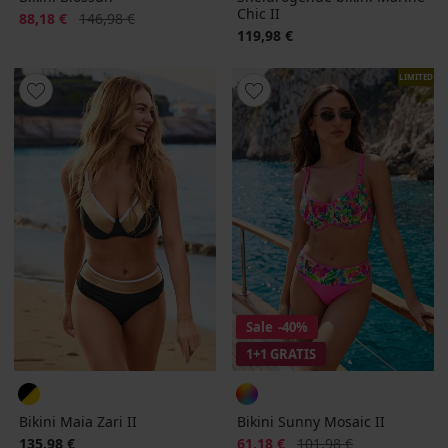
Chic II
Korting
Oorspronkelijke prijs
88,18 €
146,98 €
119,98 €
LIMITED
Sale
-40%
1+1 GRATIS
Bikini Maia Zari II
Bikini Sunny Mosaic II
Korting
Oorspronkelijke prijs
135,98 €
61,18 €
101,98 €