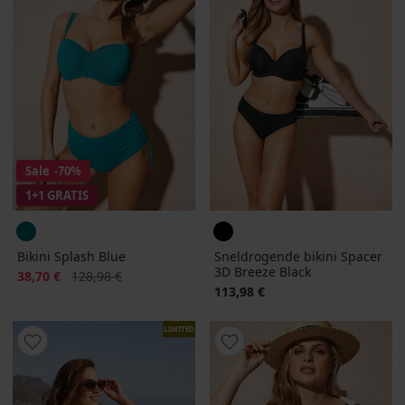
Sale
-70%
1+1 GRATIS
Bikini Splash Blue
Sneldrogende bikini Spacer
3D Breeze Black
Korting
Oorspronkelijke prijs
38,70 €
128,98 €
113,98 €
LIMITED