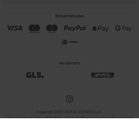
Betaalmethoden
Vervoerders
Copyright 2005-2026 © ASTRATEX a.s.
Alle prijzen zijn inclusief BTW en andere heffingen en exclusief eventuele
verzendkosten en servicekosten.
Programia – webshops