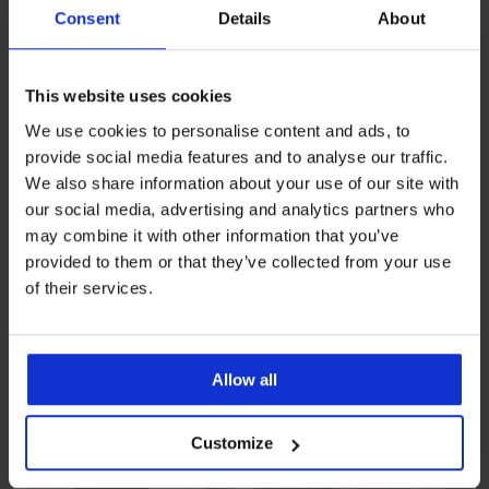
Consent
Details
About
This website uses cookies
-50%
We use cookies to personalise content and ads, to
provide social media features and to analyse our traffic.
Sneldrogende bikini Spacer
Bikini Satin Black I
We also share information about your use of our site with
Flowerkiss
65,98 €
our social media, advertising and analytics partners who
Korting
Oorspronkelijke prijs
65,49 €
130,98 €
may combine it with other information that you’ve
provided to them or that they’ve collected from your use
LIMITED
LIMITED
of their services.
Allow all
Customize