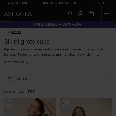
ADVIESDIENST
RUILEN EN RETOURNEREN
CONTACT
CODE BRA20 = BH'S -20%
Bikini’s
Bikini grote cups
Kijk eens naar ons ruime aanbod van zwempakken voor grotere
borsten. Perfect ontworpen cups zijn niet alleen te vinden in
tweedelige zwempakken voor vollere borsten, maar ook in tankini´s
Meer tonen
en eendelige modellen die ontworpen zijn voor rondborstige
vrouwen. Alle zwempakken in ons assortiment voldoen aan de hoge
eisen van een perfect gedetailleerde snit en hoogwaardig materiaal
FILTERS
dat zijn eigenschappen niet verliest, ook niet als het nat is.
Sorteren op:
TOP