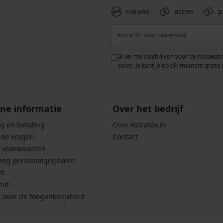
nieuws
acties
p
 met de verwerking van
Ik wil me inschrijven voor de nieuwsb
rwaarden voor de
bescherming van
sales. Je kunt je op elk moment gratis 
ne informatie
Over het bedrijf
g en betaling
Over Astratex.nl
lde vragen
Contact
 voorwaarden
ing persoonsgegevens
um
eid
g over de toegankelijkheid