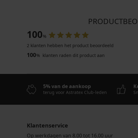
PRODUCTBEOO
100
%
2 klanten hebben het product beoordeeld
100
%
klanten raden dit product aan
4,8
5% van de aankoop
K
terug voor Astratex Club-leden
Sn
Shirt
Classic
JACK
Klantenservice
AND
JONES
Op werkdagen van 8.00 tot 16.00 uur