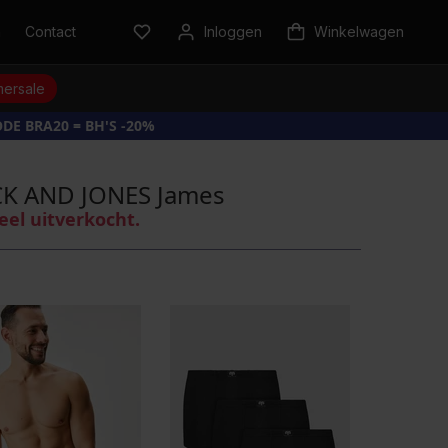
n
Contact
Inloggen
Winkelwagen
ersale
DE BRA20 = BH'S -20%
CK AND JONES James
eel uitverkocht.