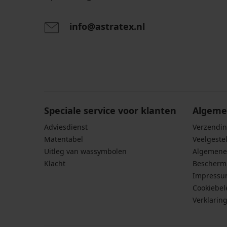
14,99
€
info@astratex.nl
Door het invoeren van je e-mailadres ga je akkoord
persoonsgegevens in overeenstemming met de voo
persoonsgegevens
.
Speciale service voor klanten
Algeme
Adviesdienst
Verzendin
Matentabel
Veelgeste
Uitleg van wassymbolen
Algemene
Klacht
Bescherm
Impress
Cookiebel
Verklarin