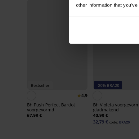
other information that you’ve
Bestseller
-20% BRA20
4,9
Bh Push Perfect Bardot
Bh Violeta voorgevor
voorgevormd
gladmakend
67,99 €
40,99 €
32,79 €
code:
BRA20