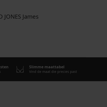
 JONES James
osten
Slimme maattabel
k
Vind de maat die precies past