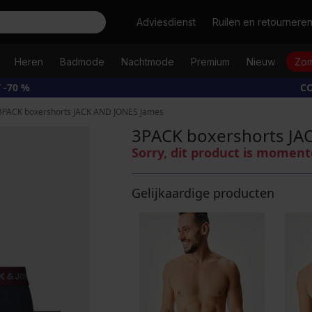
Zoeken
Adviesdienst
Ruilen en retournere
Heren
Badmode
Nachtmode
Premium
Nieuw
Zom
 -70 %
CO
3PACK boxershorts JACK AND JONES James
3PACK boxershorts JA
Sorry, dit product is moment
Gelijkaardige producten