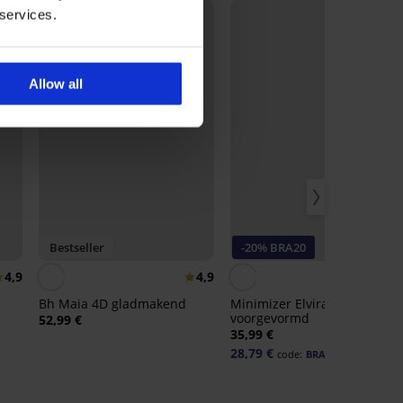
 services.
Allow all
Bestseller
-20% BRA20
4,9
4,9
4,
Bh Maia 4D gladmakend
Minimizer Elvira niet-
voorgevormd
52,99 €
35,99 €
28,79 €
code:
BRA20