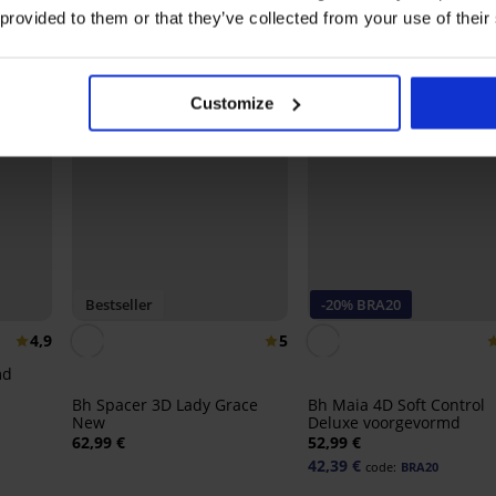
 provided to them or that they’ve collected from your use of their
Customize
Bestseller
-20% BRA20
4,9
5
md
Bh Spacer 3D Lady Grace
Bh Maia 4D Soft Control
New
Deluxe voorgevormd
62,99 €
52,99 €
42,39 €
code:
BRA20