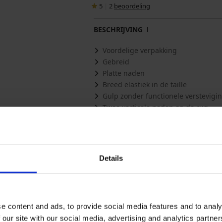
5
|
2
beoordeling
BESCHRIJVING
Voordelige verpakking
Gebreid
Platte naden
Breed elastiek in de taille
Gulp zonder functionele verstevigi
Twee verticale naden op de rug
Pakket bevat drie boxerslips in verschi
Materiaal
6, 7
Artikelcode
3p122
Merk
JACK 
Details
Fabrikant
BESTSE
Denma
Misschien vindt u dit ook leuk
e content and ads, to provide social media features and to analy
 our site with our social media, advertising and analytics partn