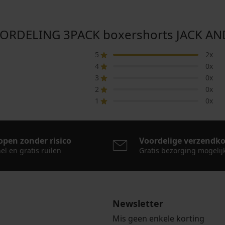
RDELING 3PACK boxershorts JACK AND
5
2x
4
0x
3
0x
2
0x
1
0x
open zonder risico
Voordelige verzendk
el en gratis ruilen
Gratis bezorging mogelij
Newsletter
Mis geen enkele korting