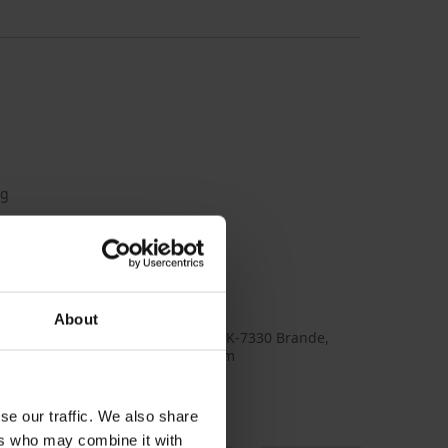
ng
llende uitvoeringen, zie foto.
43339_box
& JONES
About
LLER A/S, adres: Fredskovvej 5, DK-7330 Brande,
rk, e-mail: contact@bestseller.com
se our traffic. We also share
ers who may combine it with