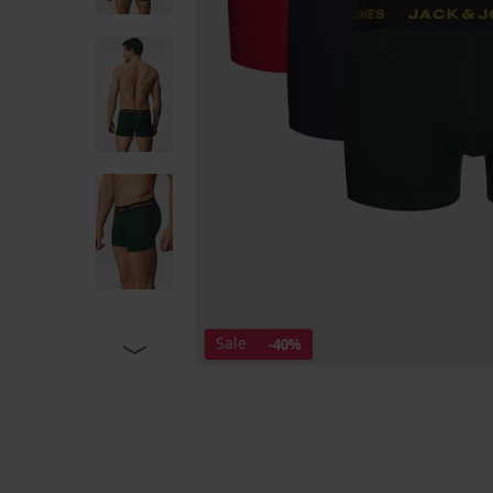
Sale
-40%