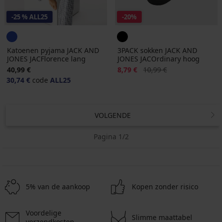
-25 % ALL25
-20%
Katoenen pyjama JACK AND
3PACK sokken JACK AND
JONES JACFlorence lang
JONES JACOrdinary hoog
Korting
Oorspronkelijke prijs
40,99 €
8,79 €
10,99 €
30,74 €
code
ALL25
VOLGENDE
Pagina 1/2
5% van de aankoop
Kopen zonder risico
Voordelige
Slimme maattabel
verzendkosten