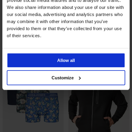
provide social media features and to analyse our traffic.
-25 % ALL25
-20%
We also share information about your use of our site with
our social media, advertising and analytics partners who
may combine it with other information that you’ve
Katoenen short JACK AND
3PACK katoenen boxershorts
provided to them or that they’ve collected from your use
JONES JPSTGordon
JACK AND JONES JACDanny
of their services.
Korting
Oorspronkelijke prijs
26,99 €
26,39 €
32,99 €
20,24 €
code
ALL25
LIMITED
LIMITED
Allow all
Customize