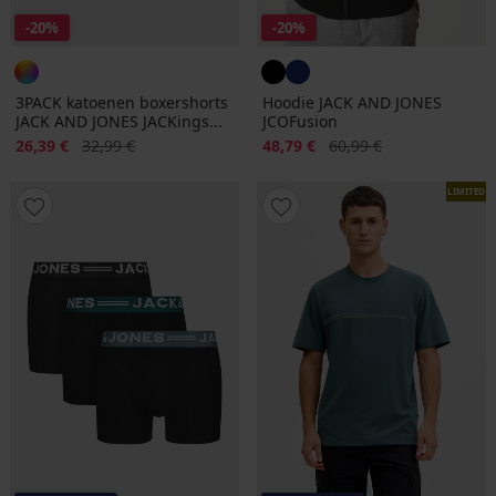
-20%
-20%
3PACK katoenen boxershorts
Hoodie JACK AND JONES
JACK AND JONES JACKings...
JCOFusion
Korting
Oorspronkelijke prijs
Korting
Oorspronkelijke prijs
26,39 €
32,99 €
48,79 €
60,99 €
LIMITED