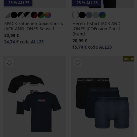
-25 % ALL25
-25 % ALL25
3PACK katoenen boxershorts
Heren T-shirt JACK AND
JACK AND JONES Sense I
JONES JCOFusion Chest
Brand
32,99 €
20,99 €
24,74 €
code
ALL25
15,74 €
code
ALL25
LIMITED