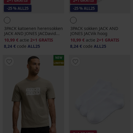
2+1 GRATIS
2+1 GRATIS
-25 % ALL25
-25 % ALL25
3PACK katoenen herensokken
3PACK sokken JACK AND
JACK AND JONES JACDavid...
JONES JACVik hoog
10,99 €
actie
2+1 GRATIS
10,99 €
actie
2+1 GRATIS
8,24 €
code
ALL25
8,24 €
code
ALL25
NEW
LIMITED