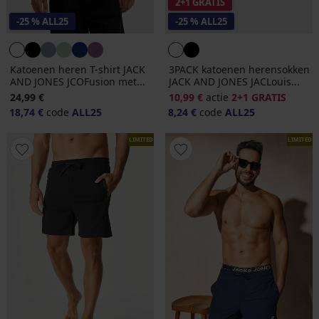
2+1 GRATIS
-25 % ALL25
-25 % ALL25
Katoenen heren T-shirt JACK
3PACK katoenen herensokken
AND JONES JCOFusion met...
JACK AND JONES JACLouis...
24,99 €
10,99 €
actie
2+1 GRATIS
18,74 €
code
ALL25
8,24 €
code
ALL25
LIMITED
LIMITED