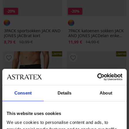
-20%
-20%
3PACK sportsokken JACK AND
7PACK katoenen sokken JACK
JONES JACBrat kort
AND JONES JACDelan enke...
Korting
Oorspronkelijke prijs
Korting
Oorspronkelijke prijs
8,79 €
10,99 €
11,99 €
14,99 €
LIMITED
LIMITED
Consent
Details
About
This website uses cookies
We use cookies to personalise content and ads, to