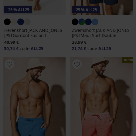
-25 % ALL25
-25 % ALL25
Herenshort JACK AND JONES
Zwemshort JACK AND JONES
JPSTGordonl Fusion I
JPSTMaui Surf Double
40,99 €
28,99 €
30,74 €
code
ALL25
21,74 €
code
ALL25
LIMITED