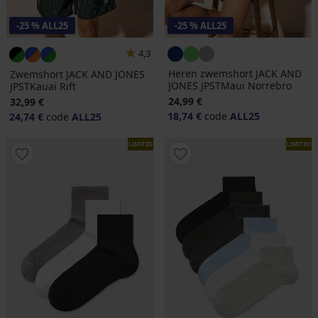
-25 % ALL25
-25 % ALL25
4,3
Heren zwemshort JACK AND
Zwemshort JACK AND JONES
JONES JPSTMaui Norrebro
JPSTKauai Rift
24,99 €
32,99 €
18,74 €
code
ALL25
24,74 €
code
ALL25
LIMITED
LIMITED