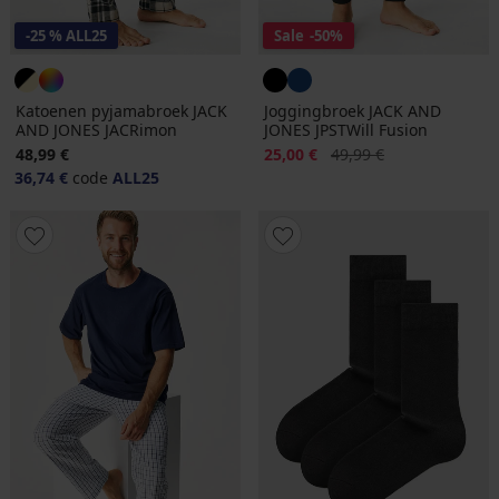
-25 % ALL25
Sale
-50%
Katoenen pyjamabroek JACK
Joggingbroek JACK AND
AND JONES JACRimon
JONES JPSTWill Fusion
Korting
Oorspronkelijke prijs
48,99 €
25,00 €
49,99 €
36,74 €
code
ALL25