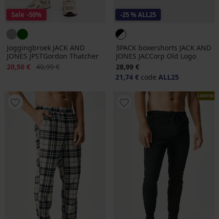
Sale
-50%
-25 % ALL25
Joggingbroek JACK AND
3PACK boxershorts JACK AND
JONES JPSTGordon Thatcher
JONES JACCorp Old Logo
Korting
Oorspronkelijke prijs
20,50 €
40,99 €
28,99 €
21,74 €
code
ALL25
LIMITED