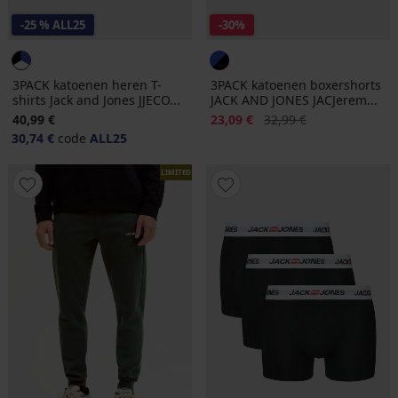
-25 % ALL25
-30%
3PACK katoenen heren T-
3PACK katoenen boxershorts
shirts Jack and Jones JJECO...
JACK AND JONES JACJerem...
Korting
Oorspronkelijke prijs
40,99 €
23,09 €
32,99 €
30,74 €
code
ALL25
LIMITED