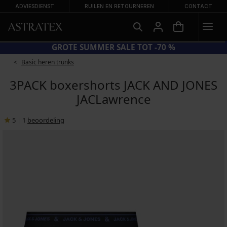
ADVIESDIENST
RUILEN EN RETOURNEREN
CONTACT
CODE BRA20 = BH'S -20%
Basic heren trunks
3PACK boxershorts JACK AND JONES
JACLawrence
5
|
1
beoordeling