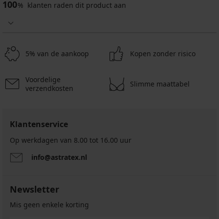
100
%
klanten raden dit product aan
Katoenen
pyjama
JACK
5% van de aankoop
Kopen zonder risico
AND
JONES
JACLuca
Voordelige
lang
Slimme maattabel
verzendkosten
31,49
€
44,99
€
Klantenservice
Op werkdagen van 8.00 tot 16.00 uur
info@astratex.nl
Newsletter
Mis geen enkele korting