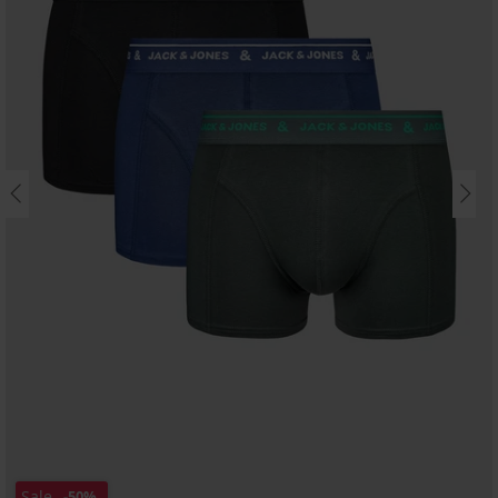
Sale
-50%