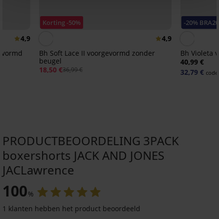
Korting -50%
-20% BRA2
4,9
4,9
gevormd
Bh Soft Lace II voorgevormd zonder
Bh Violeta
beugel
40,99 €
18,50 €
36,99 €
32,79 €
code
PRODUCTBEOORDELING 3PACK
boxershorts JACK AND JONES
JACLawrence
100
%
Sale
-30%
ED
1 klanten hebben het product beoordeeld