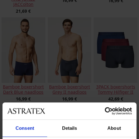
16,99 €
16,99 €
JACColton
21,69 €
Bamboe boxershort
Bamboe boxershort
3PACK boxershorts
Dark Blue naadloos
Grey II naadloos
Tommy Hilfiger II
16,99 €
16,99 €
42,69 €
BESCHRIJVING
VERZENDING EN BETALING
Consent
Details
About
RUILEN