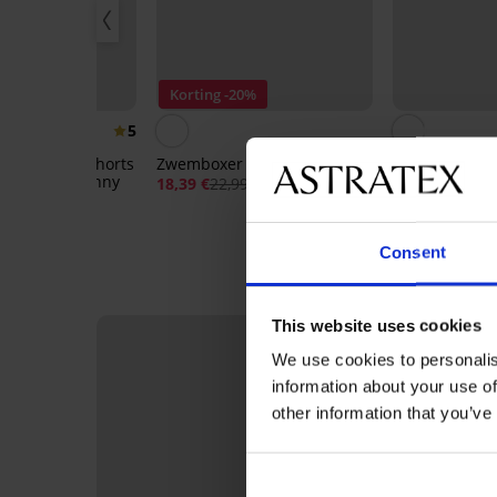
20%
Korting -20%
5
oenen boxershorts
Zwemboxer George
7PACK boxers
JONES JACDanny
18,39 €
22,99 €
54,99 €
99 €
Consent
This website uses cookies
We use cookies to personalis
information about your use of
other information that you’ve