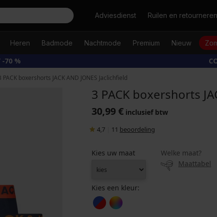
Zoeken
Adviesdienst
Ruilen en retournere
Heren
Badmode
Nachtmode
Premium
Nieuw
Zom
 -70 %
CO
3 PACK boxershorts JACK AND JONES Jaclichfield
3 PACK boxershorts JA
30,99 €
inclusief btw
4,7
|
11
beoordeling
Kies uw maat
Welke maat?
Maattabel
Kies een kleur: