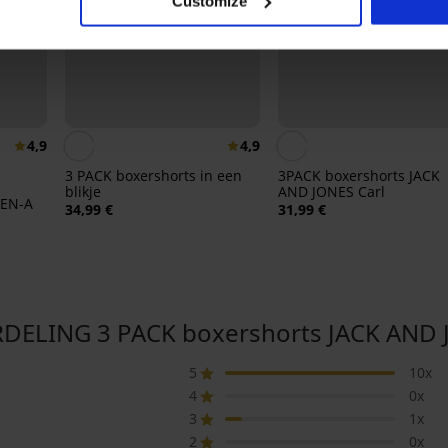
Customize
4,9
4,9
3 PACK boxershorts in een
3PACK boxershorts JACK
blikje
AND JONES Carl
MEN-A
34,99 €
31,99 €
LING 3 PACK boxershorts JACK AND JON
5
10x
4
0x
3
1x
2
0x