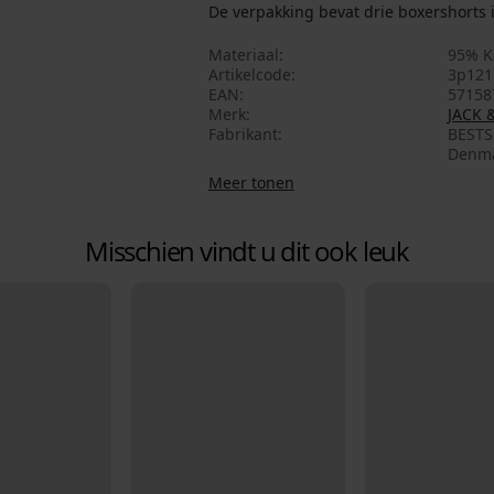
De verpakking bevat drie boxershorts i
Materiaal
95% K
Artikelcode
3p121
EAN
57158
Merk
JACK 
Fabrikant
BESTSE
Denma
Meer tonen
Misschien vindt u dit ook leuk