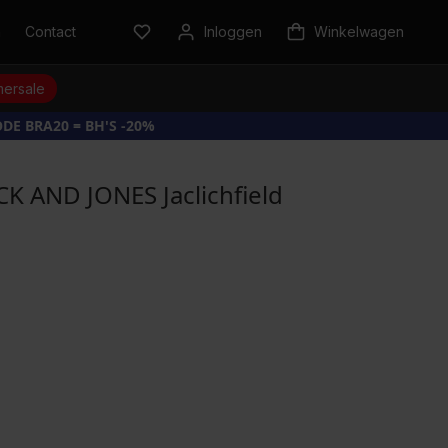
n
Contact
Inloggen
Winkelwagen
ersale
DE BRA20 = BH'S -20%
CK AND JONES Jaclichfield