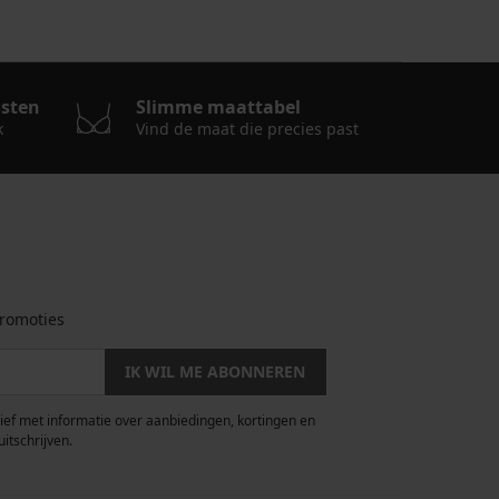
osten
Slimme maattabel
k
Vind de maat die precies past
romoties
IK WIL ME ABONNEREN
rief met informatie over aanbiedingen, kortingen en
uitschrijven.