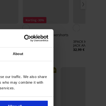
Korting -30%
boxershorts
2PACK katoenen boxershorts
Bricle
3PACK katoenen box
21,69 €
30,99 €
JACK AND JONES Sen
32,99 €
About
LIMITED
se our traffic. We also share
ers who may combine it with
 services.