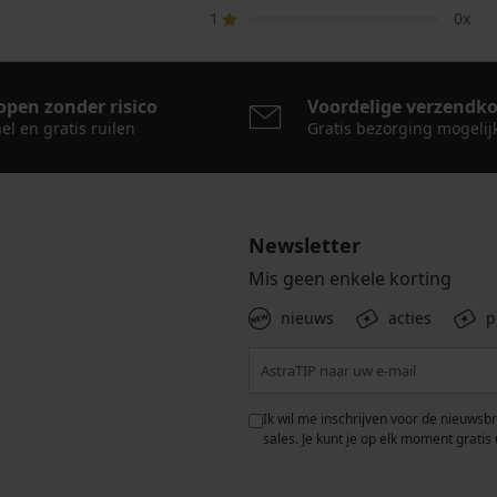
1
0x
open zonder risico
Voordelige verzendk
el en gratis ruilen
Gratis bezorging mogelij
Newsletter
Mis geen enkele korting
nieuws
acties
p
 met de verwerking van
Ik wil me inschrijven voor de nieuwsb
rwaarden voor de
bescherming van
sales. Je kunt je op elk moment gratis 