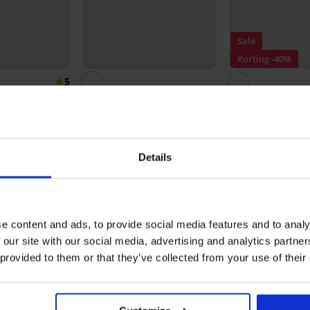
Sale
Korting -40%
5
horts MEN-A
Katoenen boxershort FILA
3PACK katoenen 
Liam
Peterson
12,99 €
17,39 €
28,99 €
Details
Ontdek vergelijkbare stukken
e content and ads, to provide social media features and to analy
 our site with our social media, advertising and analytics partn
 provided to them or that they’ve collected from your use of their