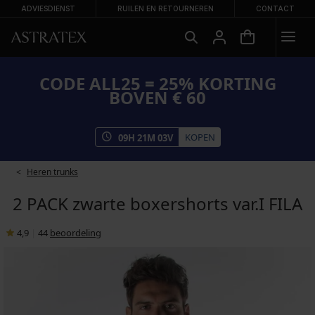
ADVIESDIENST
RUILEN EN RETOURNEREN
CONTACT
CODE ALL25 = 25% KORTING
BOVEN € 60
KOPEN
09
H
21
M
03
V
Heren trunks
2 PACK zwarte boxershorts var.I FILA
4,9
|
44
beoordeling