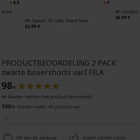
4,9
5
evormd
Bh Simplici
26,99 €
Bh Spacer 3D Lady Grace New
62,99 €
PRODUCTBEOORDELING 2 PACK
zwarte boxershorts var.I FILA
98
%
44 klanten hebben het product beoordeeld
100
%
klanten raden dit product aan
5% van de aankoop
Kopen zonder risico