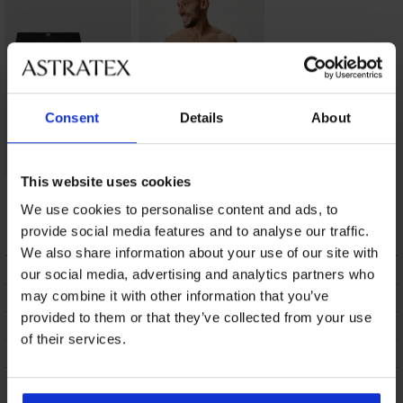
Consent
Details
About
This website uses cookies
Naadloze boxershort
3 PACK boxershorts
SilverPro Classic
in een blikje
We use cookies to personalise content and ads, to
16,99 €
34,99 €
provide social media features and to analyse our traffic.
We also share information about your use of our site with
BESCHRIJVING
our social media, advertising and analytics partners who
may combine it with other information that you’ve
VERZENDING EN BETALING
provided to them or that they’ve collected from your use
RUILEN
of their services.
ONDERHOUD EN WASSEN