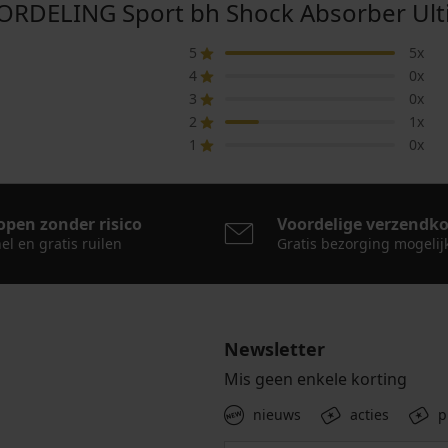
DELING Sport bh Shock Absorber Ulti
5
5x
4
0x
3
0x
2
1x
1
0x
open zonder risico
Voordelige verzendk
el en gratis ruilen
Gratis bezorging mogelij
Newsletter
Mis geen enkele korting
nieuws
acties
p