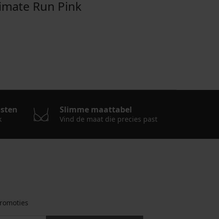
mate Run Pink
osten
Slimme maattabel
k
Vind de maat die precies past
romoties