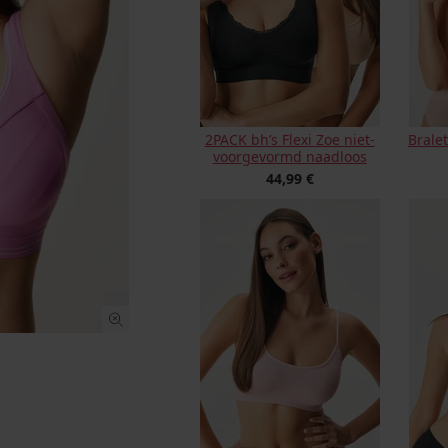
2PACK bh’s Flexi Zoe niet-
Brale
voorgevormd naadloos
44,99 €