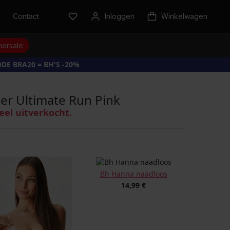
n
Contact
Inloggen
Winkelwagen
ersale
DE BRA20 = BH'S -20%
er Ultimate Run Pink
eel uitverkocht.
Bh Hanna naadloos
14,99 €