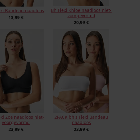
Bh Flexi Khloe naadloos niet-
exi Bandeau naadloos
voorgevormd
13,99 €
20,99 €
exi Zoe naadloos niet-
2PACK bh's Flexi Bandeau
voorgevormd
naadloos
23,99 €
23,99 €