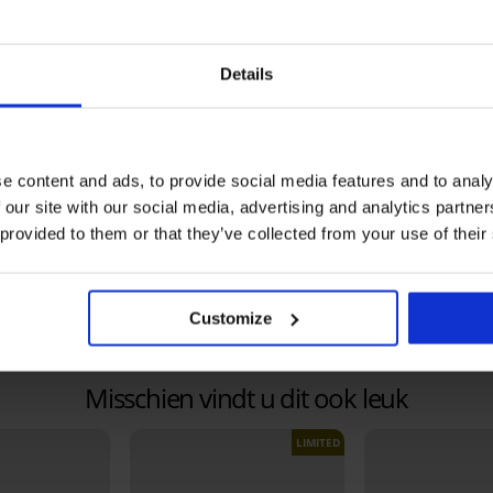
Functionele stof
Niet-voorgevormde cups
Zonder beugel
Details
Zacht gevoerde schouderbandjes
Racer back-schouderbandjes – ver
Achtersluiting met twee haakjes en
Dry Action System – vochtafvoer va
e content and ads, to provide social media features and to analy
Kwaliteits- en veiligheidscertifica
 our site with our social media, advertising and analytics partn
 provided to them or that they’ve collected from your use of their
Materiaal
87% p
Artikelcode
U1004
Merk
Shock
Fabrikant
Champ
Customize
41012 
Misschien vindt u dit ook leuk
LIMITED