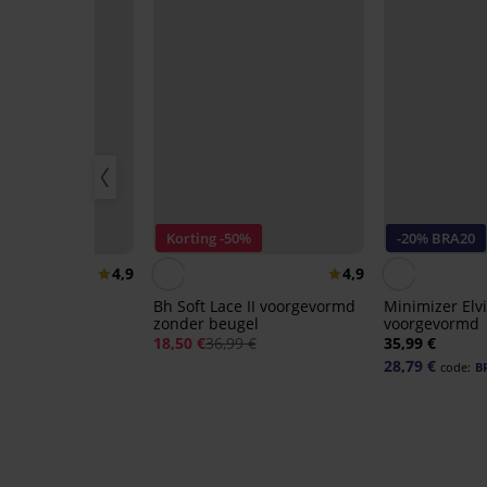
r
Korting -50%
-20% BRA20
4,9
4,9
rfect Bardot
Bh Soft Lace II voorgevormd
Minimizer Elvi
md
zonder beugel
voorgevormd
18,50 €
36,99 €
35,99 €
28,79 €
code:
B