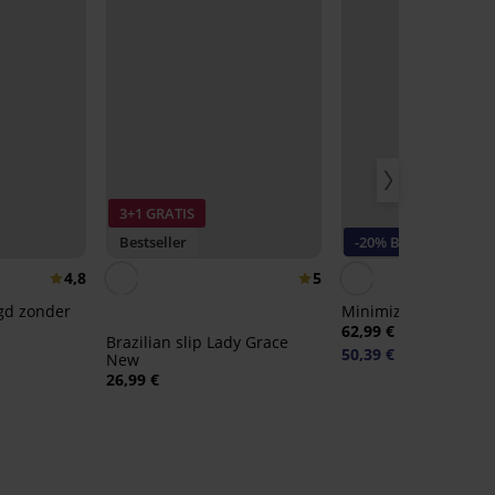
3+1 GRATIS
Bestseller
-20% BRA20
4,8
5
igd zonder
Minimizer Spacer 3D
62,99 €
Brazilian slip Lady Grace
50,39 €
code:
BRA20
New
26,99 €