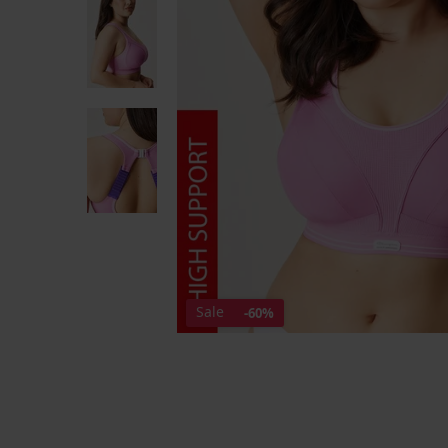
Sale
-60%