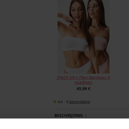
2PACK bh's Flexi Bandeau II
naadloos
45,99 €
4,4
|
6
beoordeling
BESCHRIJVING
HIGH SUPPORT – hoogste ondersteun