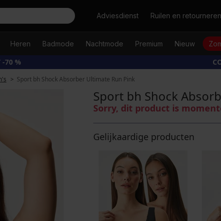
Zoeken
Adviesdienst
Ruilen en retournere
Heren
Badmode
Nachtmode
Premium
Nieuw
Zom
 -70 %
CO
h's
Sport bh Shock Absorber Ultimate Run Pink
Sport bh Shock Absorb
Sorry, dit product is moment
Gelijkaardige producten