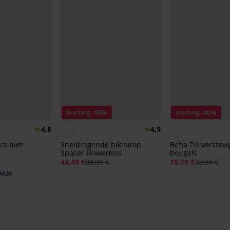
Korting -50%
Korting -40%
4,8
4,9
ra niet-
Sneldrogende bikinitop
Beha Fili verstev
Spacer Flowerkiss
beugels
44,49 €
88,99 €
19,79 €
32,99 €
RA20