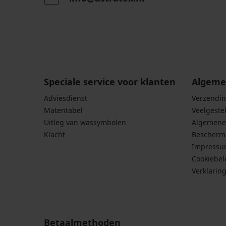
Door het invoeren van je e-mailadres ga je akkoord
persoonsgegevens in overeenstemming met de voo
persoonsgegevens
.
Speciale service voor klanten
Algeme
Adviesdienst
Verzendin
Matentabel
Veelgeste
Uitleg van wassymbolen
Algemene
Klacht
Bescherm
Impress
Cookiebel
Verklarin
Betaalmethoden