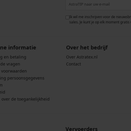
 met de verwerking van
Ik wil me inschrijven voor de nieuwsb
rwaarden voor de
bescherming van
sales. Je kunt je op elk moment gratis 
ne informatie
Over het bedrijf
g en betaling
Over Astratex.nl
lde vragen
Contact
 voorwaarden
ing persoonsgegevens
um
eid
g over de toegankelijkheid
Vervoerders