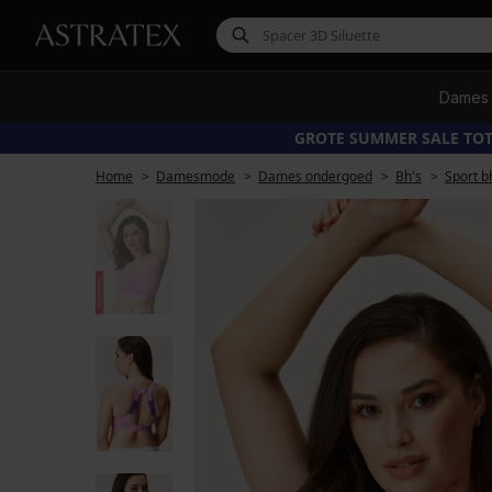
Dames
GROTE SUMMER SALE TOT
Home
Damesmode
Dames ondergoed
Bh's
Sport b