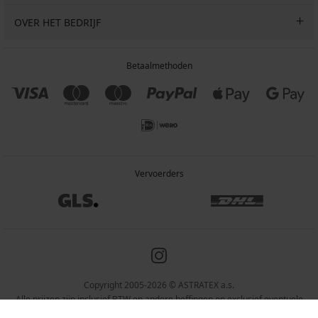
OVER HET BEDRIJF
Betaalmethoden
Vervoerders
Copyright 2005-2026 © ASTRATEX a.s.
Alle prijzen zijn inclusief BTW en andere heffingen en exclusief eventuele
verzendkosten en servicekosten.