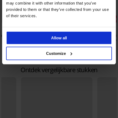
may combine it with other information that you’ve
provided to them or that they’ve collected from your use
3+1 GRATIS
of their services.
Bestseller
Korting -40
4,9
4,8
 II
Corrigerende slip Simple Push-Up met
Beha Fili v
Allow all
hoge taille
19,79 €
32,99
20,99 €
Customize
Ontdek vergelijkbare stukken