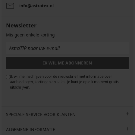
€
€
€
code
info@astratex.nl
code
code
code
ALL25
ALL25
ALL25
ALL25
Newsletter
Mis geen enkele korting
IK WIL ME ABONNEREN
Ik wil me inschrijven voor de nieuwsbrief met informatie over
aanbiedingen, kortingen en sales. Je kunt je op elk moment gratis
uitschrijven.
SPECIALE SERVICE VOOR KLANTEN
ALGEMENE INFORMATIE