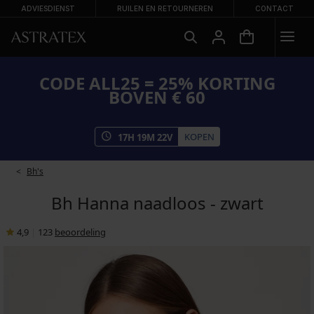
ADVIESDIENST
RUILEN EN RETOURNEREN
CONTACT
CODE ALL25 = 25% KORTING
BOVEN € 60
KOPEN
17
H
19
M
22
V
Bh's
Bh Hanna naadloos - zwart
4,9
|
123
beoordeling