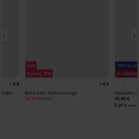
Sale
-25% ALL25
Korting -70%
3+1 GRATIS
4,8
4,9
zonder
Beha Estel halfverstevigd
Klassieke sl
14,70 €
10,99 €
48,99 €
8,24 €
code: