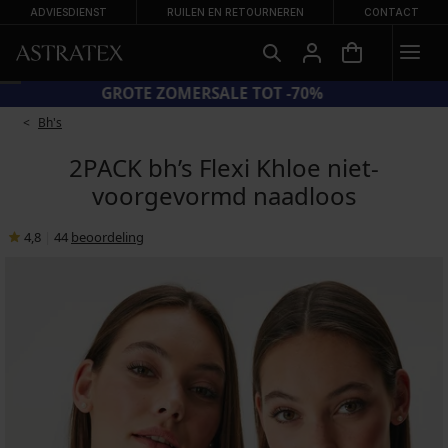
ADVIESDIENST
RUILEN EN RETOURNEREN
CONTACT
GROTE ZOMERSALE TOT -70%
Bh's
2PACK bh’s Flexi Khloe niet-
voorgevormd naadloos
4,8
|
44
beoordeling