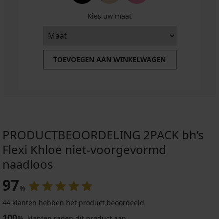
€
Kies uw maat
11,75
€
code
GET20
TOEVOEGEN AAN WINKELWAGEN
PRODUCTBEOORDELING 2PACK bh’s
Flexi Khloe niet-voorgevormd
naadloos
97
%
44 klanten hebben het product beoordeeld
100
%
klanten raden dit product aan