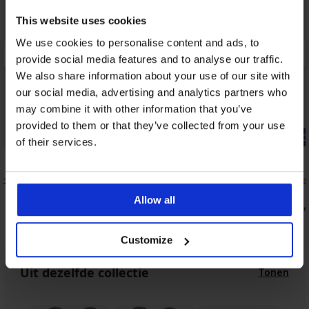
This website uses cookies
We use cookies to personalise content and ads, to
provide social media features and to analyse our traffic.
We also share information about your use of our site with
our social media, advertising and analytics partners who
may combine it with other information that you’ve
provided to them or that they’ve collected from your use
-20% GET20
-20% GET20
of their services.
4,9
4,5
 beugel
2 PACK voedingsbh´s Lilly II
Beha Fili v
40,99 €
32,99 €
Allow all
32,79 €
26,39 €
code:
GET20
code
Customize
Uit dezelfde collectie
Tonen