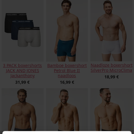
Naadloze boxershort
3 PACK boxershorts
Bamboe boxershort
SilverPro MicroClima
JACK AND JONES
Petrol Blue II
Jackanthony
naadloos
18,99 €
31,99 €
16,99 €