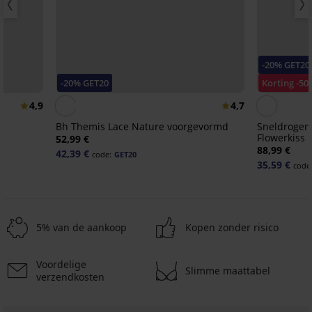
-20% GET20
-20% GET20
Korting -50
4,9
4,7
Bh Themis Lace Nature voorgevormd
Sneldrogend
Flowerkiss
52,99 €
88,99 €
42,39 €
code:
GET20
35,59 €
code
5% van de aankoop
Kopen zonder risico
Voordelige
Slimme maattabel
verzendkosten