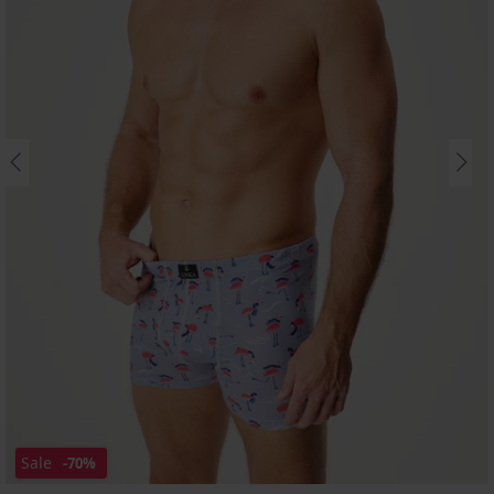
Sale
-70%