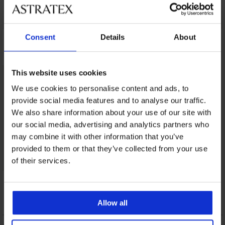
Katoenen
Bamboe boxershort
Boxershort Tender
Consent
Details
About
boxershort
Black naadloos
Retro 3D Stretch
24,99 €
16,99 €
10,49 €
This website uses cookies
We use cookies to personalise content and ads, to
provide social media features and to analyse our traffic.
We also share information about your use of our site with
our social media, advertising and analytics partners who
may combine it with other information that you’ve
provided to them or that they’ve collected from your use
of their services.
Bamboe boxershort
Black II naadloos
16,99 €
Allow all
BESCHRIJVING