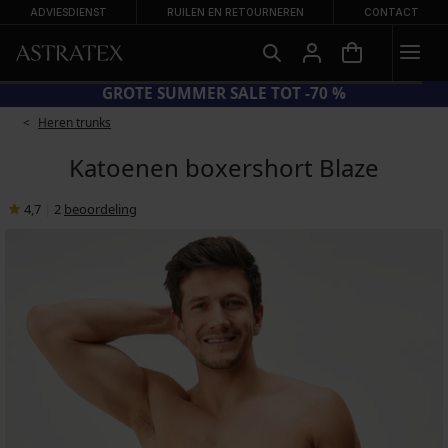
ADVIESDIENST
RUILEN EN RETOURNEREN
CONTACT
 OP AFGEPRIJSDE BADMODE
GROTE SUMMER S
Heren trunks
Katoenen boxershort Blaze
4,7
|
2
beoordeling