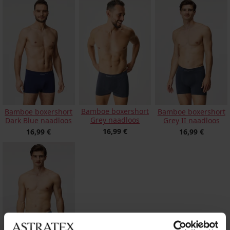
Bamboe boxershort
Bamboe boxershort
Bamboe boxershort
Grey naadloos
Dark Blue naadloos
Grey II naadloos
16,99 €
16,99 €
16,99 €