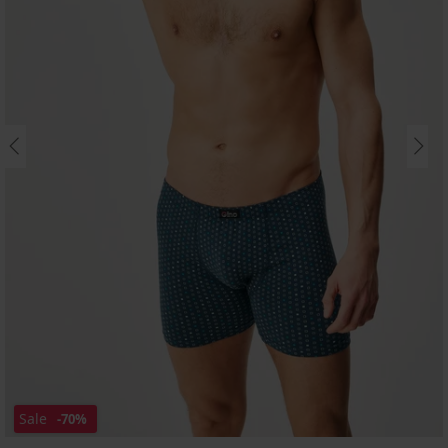
Sale
-70%