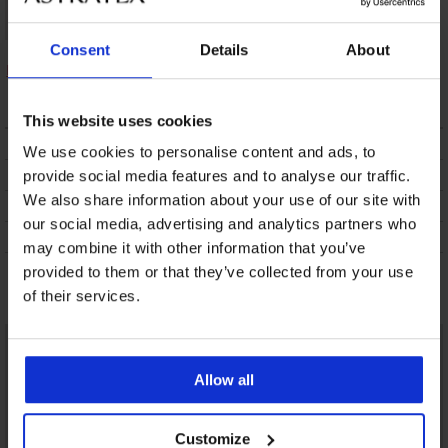
Consent
Details
About
Bamboe boxershort
Petrol Blue naadloos
16,99 €
This website uses cookies
BESCHRIJVING
We use cookies to personalise content and ads, to
VERZENDING EN BETALING
provide social media features and to analyse our traffic.
We also share information about your use of our site with
RUILEN
our social media, advertising and analytics partners who
ONDERHOUD EN WASSEN
may combine it with other information that you’ve
provided to them or that they’ve collected from your use
Misschien vindt u dit ook leuk
of their services.
Allow all
Customize