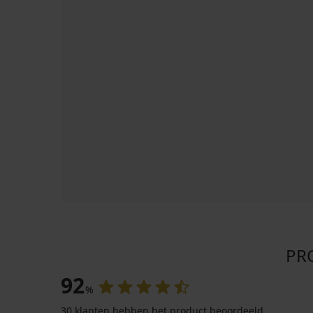
PR
92
%
30 klanten hebben het product beoordeeld