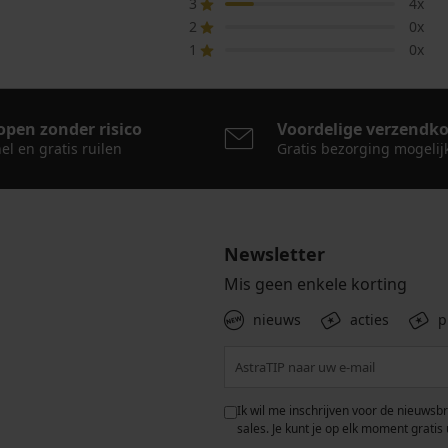
3
4x
2
0x
1
0x
open zonder risico
Voordelige verzendk
el en gratis ruilen
Gratis bezorging mogelij
Newsletter
Mis geen enkele korting
nieuws
acties
p
 met de verwerking van
Ik wil me inschrijven voor de nieuwsb
rwaarden voor de
bescherming van
sales. Je kunt je op elk moment gratis 