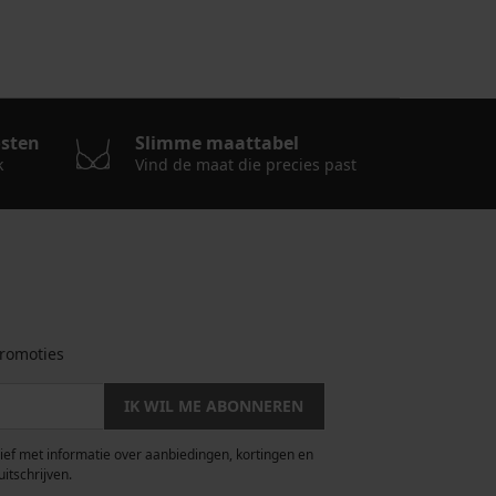
osten
Slimme maattabel
k
Vind de maat die precies past
romoties
IK WIL ME ABONNEREN
rief met informatie over aanbiedingen, kortingen en
uitschrijven.