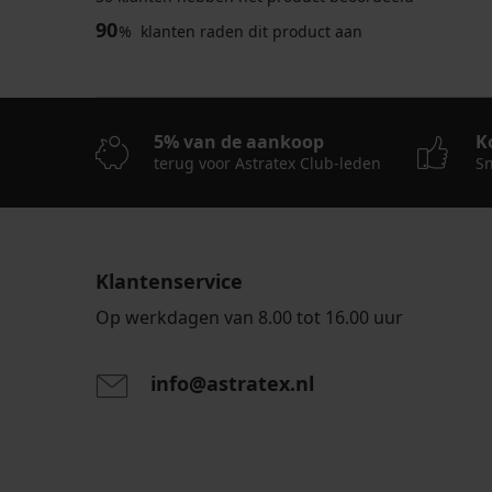
90
%
klanten raden dit product aan
5% van de aankoop
K
terug voor Astratex Club-leden
Sn
Klantenservice
Op werkdagen van 8.00 tot 16.00 uur
info@astratex.nl
Door het invoeren van je e-mailadres ga je akkoord
persoonsgegevens in overeenstemming met de voo
persoonsgegevens
.