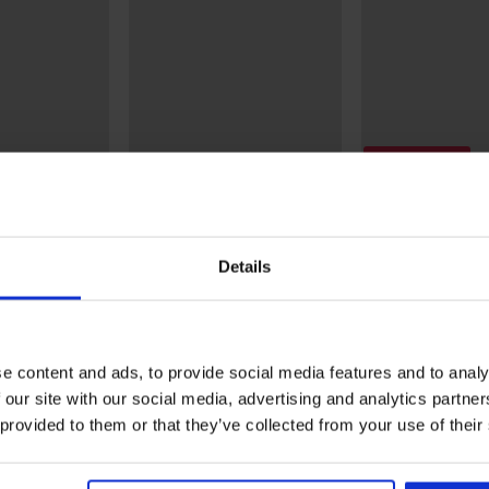
Korting -30%
5
4,8
y Hilfiger
Nachthemd Dakota kort
h-Up
52,99 €
Satijnen pyjama 
Details
kort
40,59 €
57,99 €
e content and ads, to provide social media features and to analy
 our site with our social media, advertising and analytics partn
 provided to them or that they’ve collected from your use of their
Uit dezelfde collectie