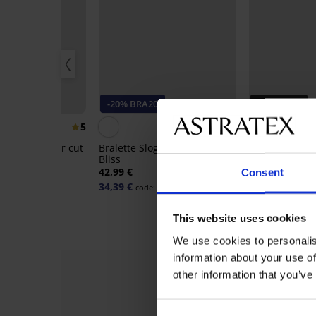
-20% BRA20
PREMIUM
5
4,8
de body Laser cut
Bralette Sloggi Zero Feel
Bralette Tomm
Bliss
Wireless Pus
42,99 €
58,99 €
Consent
34,39 €
code:
BRA20
This website uses cookies
We use cookies to personalis
information about your use of
other information that you’ve