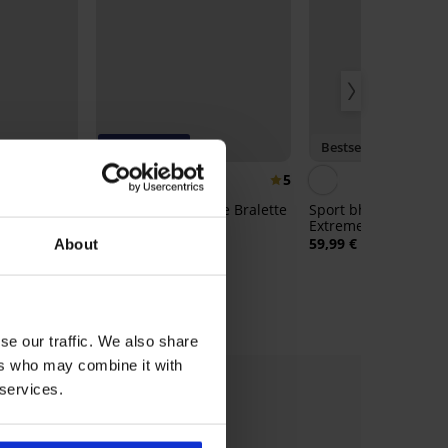
-20% BRA20
Bestseller
5
5
Bh Sloggi EVER Ease Bralette
Sport bh Triumph Tr
Plus voorgevormd
Extreme Lite
Satine Line
34,99 €
59,99 €
About
27,99 €
code:
BRA20
se our traffic. We also share
ers who may combine it with
 services.