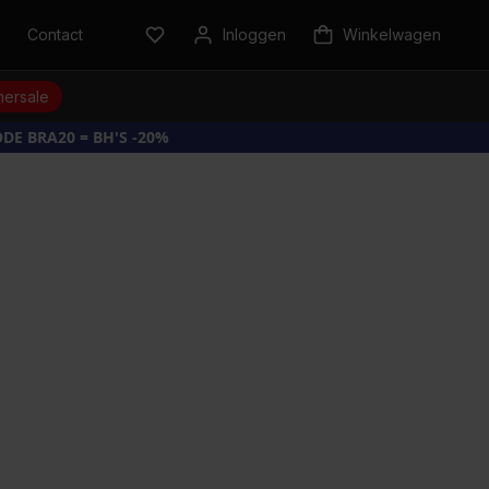
n
Contact
Inloggen
Winkelwagen
ersale
DE BRA20 = BH'S -20%