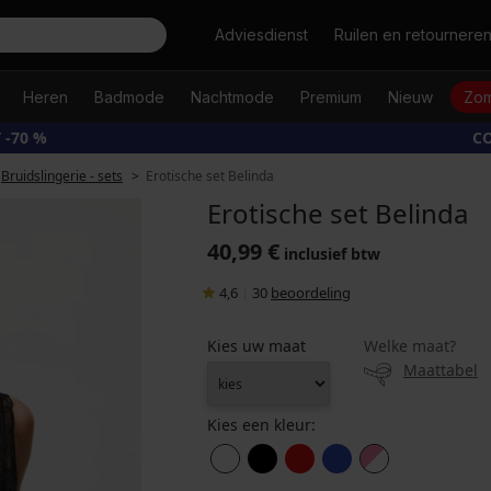
Zoeken
Adviesdienst
Ruilen en retournere
Heren
Badmode
Nachtmode
Premium
Nieuw
Zom
 -70 %
CO
Bruidslingerie - sets
Erotische set Belinda
Erotische set Belinda
40,99 €
inclusief btw
4,6
|
30
beoordeling
Kies uw maat
Welke maat?
Maattabel
Kies een kleur: