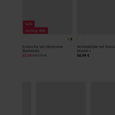
Sale
Korting -30%
5
Erotische set Obsessive
Verleidelijke set Donn
Blomentis
Dream I
33,59 €
47,99 €
50,99 €