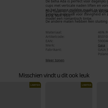
De beha Ada is perfect voor dagelijks
cups met verticale naden liften en vo
en het hogere midden maakt ze stevige
Drie haak- en oogsluitingen met keuze u
Simplex-materiaal voor stevigheid e
85/G, 90/F, 95/E.
model een romantisch tintje.
De andere maten hebben een sluiting 
Materiaal
46% P
Artikelcode
BS010
EAN
59004
Merk
Gaia
Fabrikant
GAIA S
Poland
Meer tonen
Misschien vindt u dit ook leuk
LIMITED
LIMITED