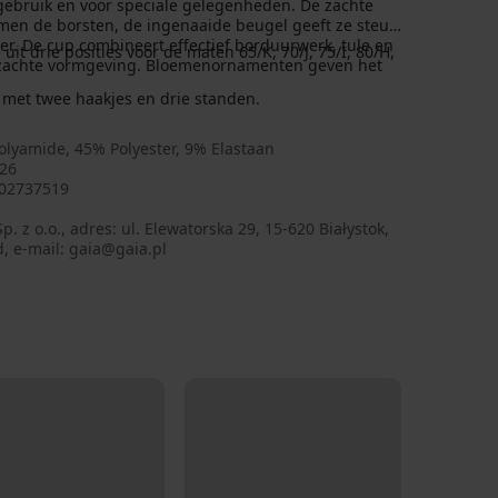
 gebruik en voor speciale gelegenheden. De zachte
rmen de borsten, de ingenaaide beugel geeft ze steun
r. De cup combineert effectief borduurwerk, tule en
it drie posities voor de maten 65/K, 70/J, 75/I, 80/H,
n zachte vormgeving. Bloemenornamenten geven het
met twee haakjes en drie standen.
olyamide, 45% Polyester, 9% Elastaan
26
02737519
p. z o.o., adres: ul. Elewatorska 29, 15-620 Białystok,
, e-mail: gaia@gaia.pl