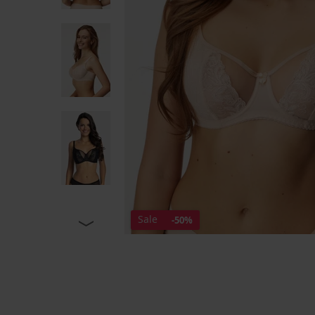
Sale
-50%