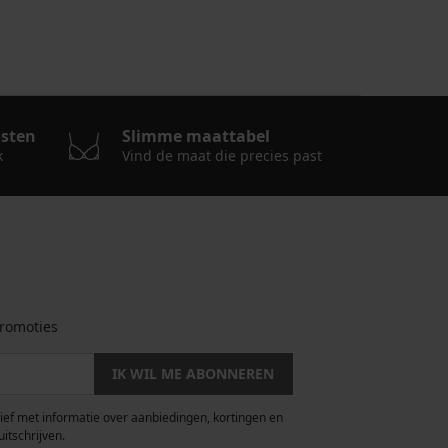
osten
Slimme maattabel
k
Vind de maat die precies past
romoties
IK WIL ME ABONNEREN
rief met informatie over aanbiedingen, kortingen en
uitschrijven.