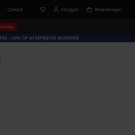
n
Contact
Inloggen
Winkelwagen
ersale
XTRA −20% OP AFGEPRIJSDE BADMODE
d