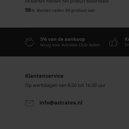
64 klanten hebben het product beoordeeld
98
%
klanten raden dit product aan
4,7
4,8
4,8
Beha
5% van de aankoop
K
Maja
Beha
Bh
terug voor Astratex Club-leden
Sn
582
Anežka
Michelle
onverstevigd
579
niet-
zonder
onverstevigd
voorgevormd
beugels
zonder
56,99
52,99
beugels
€
€
40,99
Klantenservice
€
Op werkdagen van 8.00 tot 16.00 uur
info@astratex.nl
Door het invoeren van je e-mailadres ga je akkoord
persoonsgegevens in overeenstemming met de voo