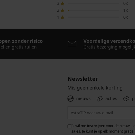
3
0x
2
1x
1
0x
open zonder risico
Voordelige verzendk
el en gratis ruilen
Gratis bezorging mogelij
Newsletter
Mis geen enkele korting
nieuws
acties
p
 met de verwerking van
Ik wil me inschrijven voor de nieuwsb
rwaarden voor de
bescherming van
sales. Je kunt je op elk moment gratis 