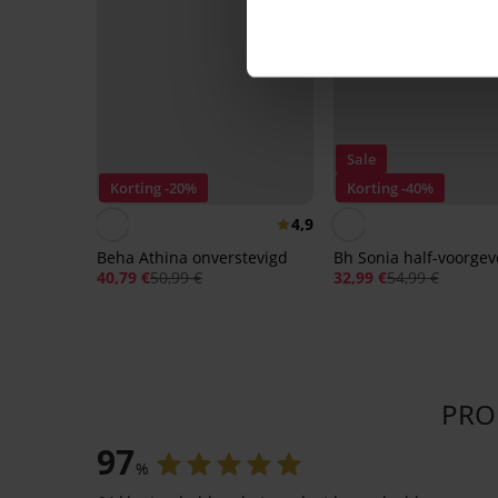
Sale
Korting -20%
Korting -40%
4,9
Beha Athina onverstevigd
Bh Sonia half-voorge
40,79 €
50,99 €
32,99 €
54,99 €
PRO
97
%