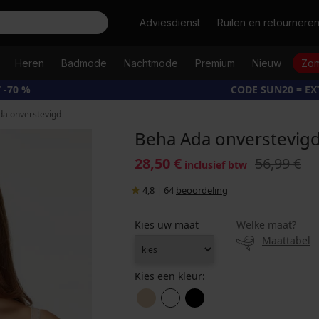
Zoeken
Adviesdienst
Ruilen en retournere
Heren
Badmode
Nachtmode
Premium
Nieuw
Zom
 -70 %
CODE SUN20 = E
a onverstevigd
Beha Ada onverstevig
28,50 €
56,99 €
inclusief btw
4,8
|
64
beoordeling
Kies uw maat
Welke maat?
Maattabel
Kies een kleur: