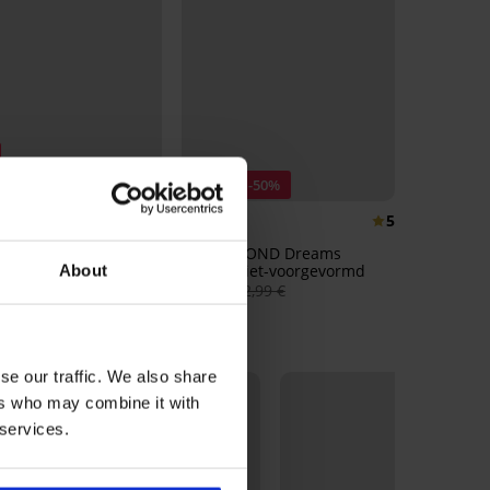
ng -40%
Korting -50%
4,9
5
ia half-voorgevormd
Bh DIAMOND Dreams
Bardot niet-voorgevormd
About
€
54,99 €
31,50 €
62,99 €
se our traffic. We also share
ers who may combine it with
 services.