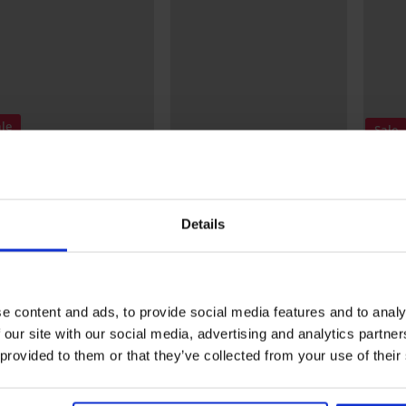
le
Sale
REMIUM
Korti
rting -50%
5
5
Fantasie Lingerie
Bh Evia II niet-voorgevormd
Bh Son
dalena niet-
Details
71,99 €
32,99 
rgevormd
49 €
90,99 €
Ontdek vergelijkbare stukken
e content and ads, to provide social media features and to analy
 our site with our social media, advertising and analytics partn
 provided to them or that they’ve collected from your use of their