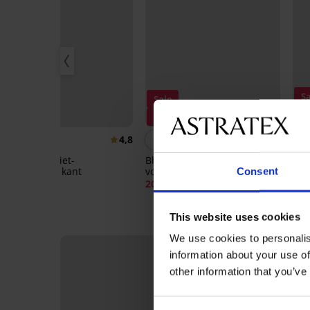
Sa
Sale
P
Korting -70%
Ko
4,8
5
Bh Sherlley niet-
Bh Amanda II niet-
Bh 
voorgevormd kant
voorgevormd
Mag
Consent
voo
38,99 €
20,70 €
68,99 €
45,
This website uses cookies
We use cookies to personalis
information about your use of
other information that you’ve