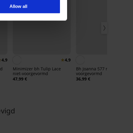
Allow all
4,9
4,9
4,
md
Minimizer bh Tulip Lace
Bh Joanna 577 niet-
niet-voorgevormd
voorgevormd
47,99 €
36,99 €
vigd