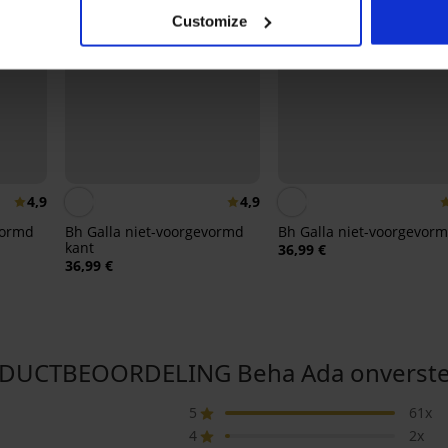
Customize
4,9
4,9
vormd
Bh Galla niet-voorgevormd
Bh Galla niet-voorgevor
kant
36,99 €
36,99 €
DUCTBEOORDELING Beha Ada onverste
5
61x
4
2x