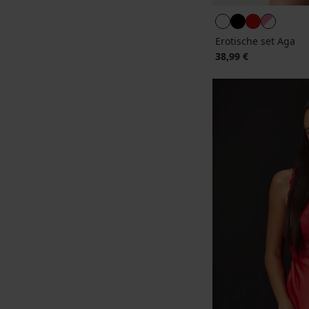
Erotische set Aga
38,99 €