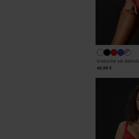
Erotische set Belind
40,99 €