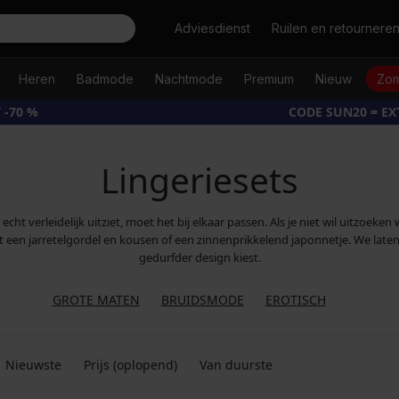
Zoeken
Adviesdienst
Ruilen en retournere
Heren
Badmode
Nachtmode
Premium
Nieuw
Zom
 -70 %
CODE SUN20 = E
Lingeriesets
ht verleidelijk uitziet, moet het bij elkaar passen. Als je niet wil uitzoeken 
et een jarretelgordel en kousen of een zinnenprikkelend japonnetje. We late
gedurfder design kiest.
GROTE MATEN
BRUIDSMODE
EROTISCH
Nieuwste
Prijs (oplopend)
Van duurste